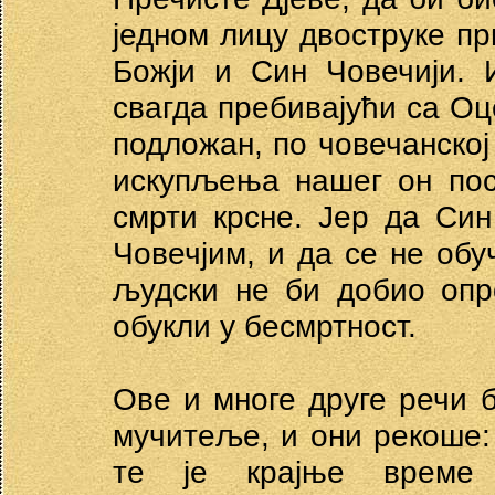
једном лицу двоструке пр
Божји и Син Човечији. 
свагда пребивајући са Оц
подложан, по човечанској
искупљења нашег он пос
смрти крсне. Јер да Си
Човечјим, и да се не обу
људски не би добио опр
обукли у бесмртност.
Ове и многе друге речи 
мучитеље, и они рекоше: 
те је крајње време