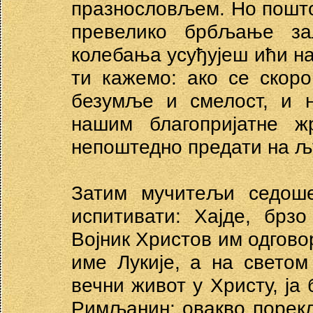
празнословљем. Но пошто 
превелико брбљање зал
колебања усуђујеш ићи на
ти кажемо: ако се скоро
безумље и смелост, и 
нашим благопријатне ж
непоштедно предати на љ
Затим мучитељи седоше
испитивати: Хајде, брз
Војник Христов им одгово
име Лукије, а на светом
вечни живот у Христу, ја
Римљанин; овакво порекло