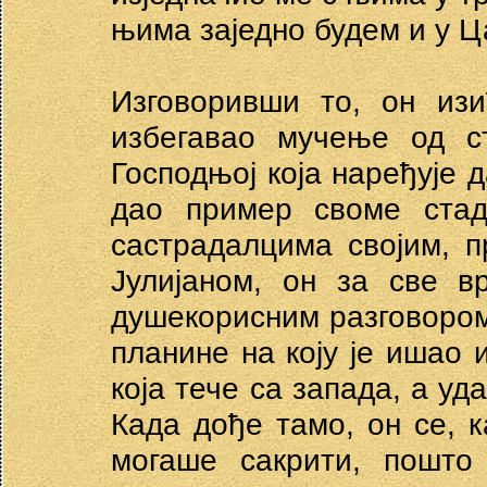
њима заједно будем и у Ц
Изговоривши то, он изи
избегавао мучење од ст
Господњој која наређује д
дао пример своме стад
састрадалцима својим, 
Јулијаном, он за све в
душекорисним разговором
планине на коју је ишао 
која тече са запада, а уд
Када дође тамо, он се, ка
могаше сакрити, пошто