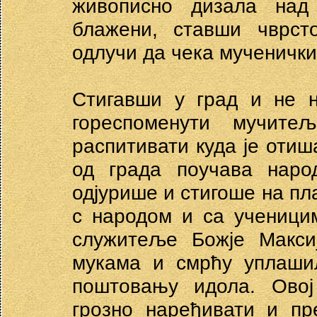
живописно дизала над
блажени, ставши чврст
одлучи да чека мученички
Стигавши у град и не н
гореспоменути мучит
распитивати куда је отиш
од града поучава нар
одјурише и стигоше на пл
с народом и са ученици
служитеље Божје Макси
мукама и смрћу уплашил
поштовању идола. Овој
грозно наређивати и пр