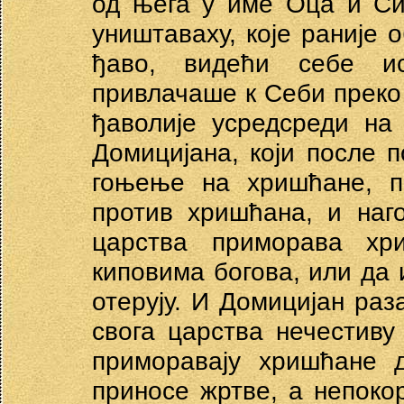
од њега у име Оца и Си
уништаваху, које раније 
ђаво, видећи себе и
привлачаше к Себи преко С
ђаволије усредсреди на
Домицијана, који после 
гоњење на хришћане, п
против хришћана, и наг
царства приморава хр
киповима богова, или да 
отерују. И Домицијан ра
свога царства нечестиву
приморавају хришћане 
приносе жртве, а непоко