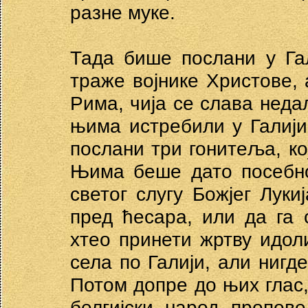
разне муке.
Тада бише послани у Га
траже војнике Христове,
Рима, чија се слава неда
њима истребили у Галиј
послани три гонитеља, кој
Њима беше дато посебно
светог слугу Божјег Луки
пред ћесара, или да га 
хтео принети жртву идо
села по Галији, али нигд
Потом допре до њих глас,
белгијски народ пропов