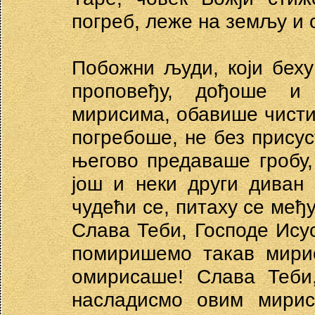
погреб, леже на земљу и с
Побожни људи, који бех
проповеђу, дођоше и
мирисима, обавише чисти
погребоше, не без присус
његово предаваше гробу
још и неки други диван
чудећи се, питаху се међ
Слава Теби, Господе Исус
помиришемо такав мирис
омирисаше! Слава Теби,
насладисмо овим мирис