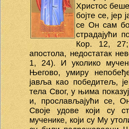
Христос беше
бојте се, јер 
се Он сам бо
страдајући п
Кор. 12, 27
апостола, недостатак не
1, 24). И уколико муче
Његово, умиру непобеђ
јавља као победитељ, ј
тела Свог, у њима показу
и, прослављајући се, О
Своје удове који су с
мученике, који су Му утол