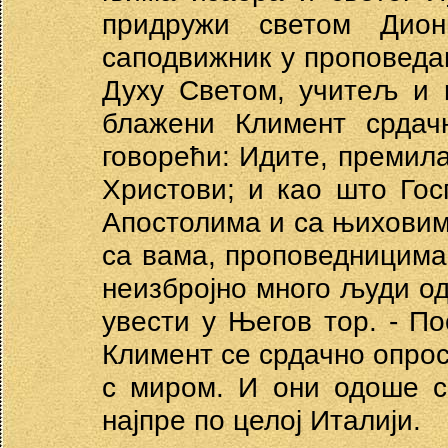
придружи светом Дион
саподвижник у проповедањ
Духу Светом, учитељ и 
блажени Климент срдач
говорећи: Идите, премила
Христови; и као што Го
Апостолима и са њиховим
са вама, проповедницима 
неизбројно много људи о
увести у Његов тор. - По
Климент се срдачно опрос
с миром. И они одоше с
најпре по целој Италији.