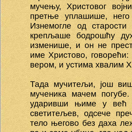
мучењу, Христовог војн
претње уплашише, него 
Изнемогле од старости
крепљаше бодрошћу ду
изменише, и он не прес
име Христово, говорећи:
вером, и устима хвалим Х
Тада мучитељи, још виш
мученика мачем погубе.
ударивши њиме у већ 
светитељев, одсече пре
тело његово без даха ле