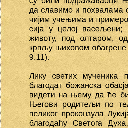
су били подражаваоци Њ
да славимо и похвалама 
чијим учењима и примеро
сија у целој васељени;
животу, под олтаром, о
крвљу њиховом обагрене 
9.11).
Лику светих мученика п
благодат божанска обас
видети на њему да ће б
Његови родитељи по тел
великог проконзула Лукиј
благодаћу Светога Духа