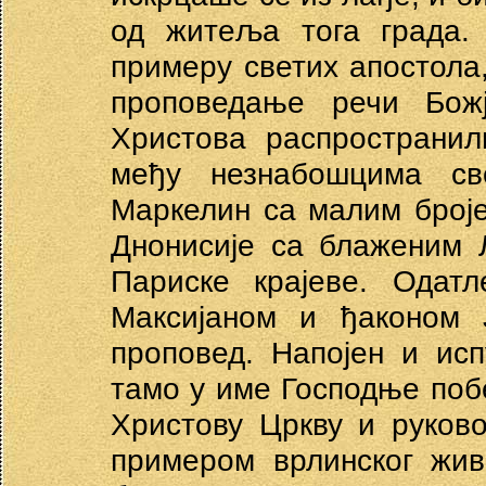
од житеља тога града.
примеру светих апостола
проповедање речи Бож
Христова распространил
међу незнабошцима св
Маркелин са малим броје
Днонисије са блаженим 
Париске крајеве. Одатл
Максијаном и ђаконом Ј
проповед. Напојен и ис
тамо у име Господње поб
Христову Цркву и руков
примером врлинског жив