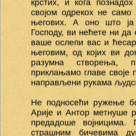
крстих, и кога познадох
својом одрекох не само
његових. А оно што ја
Господу, ви нећете ни да 
ваше ослепи вас и ћесар
његовим, од којих ви до
разумна створења, 
приклањамо главе своје п
направљени рукама људс
Не подносећи ружење бо
Арије и Антор метнуше р
предадоше војницима. 
страшним бичевима ду