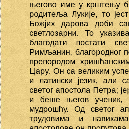
његово име у крштењу б
родитеља Лукије, то јес
Божјих дарова доби са
светлозарни. То укази
благодати постати св
Римљанин, благородног п
препородом хришћанским
Цару. Он са великим успе
и латински језик, али 
светог апостола Петра; је
и беше његов ученик, 
мудрошћу. Од светог ап
трудовима и навикам
апостолове он пропутова 