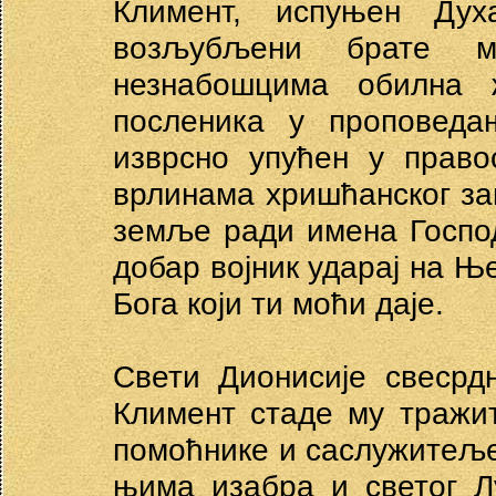
Климент, испуњен Ду
возљубљени брате м
незнабошцима обилна 
посленика у проповед
изврсно упућен у право
врлинама хришћанског зак
земље ради имена Госпо
добар војник ударај на Њ
Бога који ти моћи даје.
Свети Дионисије свесрд
Климент стаде му тражи
помоћнике и саслужитеље
њима изабра и светог Лу