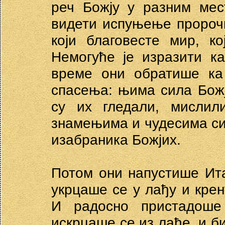
реч Божју у разним мес
видети испуњење пророчк
који благовесте мир, ко
Немогуће је изразити к
време они обратише ка 
спасења: њима сила Божј
су их гледали, мислил
знамењима и чудесима сиј
изабраника Божјих.
Потом они напустише Ита
укрцаше се у лађу и кре
И радосно пристадоше
искрцаше се из лађе, и 