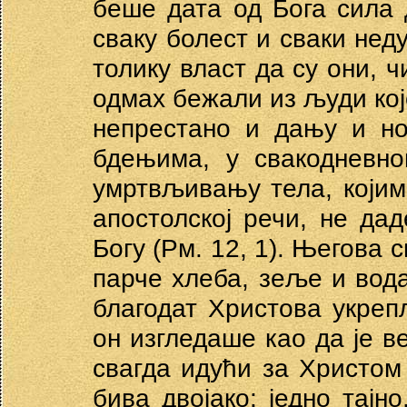
беше дата од Бога сила
сваку болест и сваки нед
толику власт да су они, 
одмах бежали из људи кој
непрестано и дању и но
бдењима, у свакодневно
умртвљивању тела, којим
апостолској речи, не дад
Богу (Рм. 12, 1). Његова 
парче хлеба, зеље и вода
благодат Христова укре
он изгледаше као да је в
свагда идући за Христо
бива двојако: једно тајно