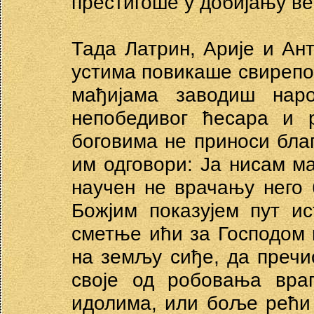
престигоше у добијању ве
Тада Латрин, Арије и Ант
устима повикаше свирепо 
мађијама заводиш нар
непобедивог ћесара и 
боговима не приноси бла
им одговори: Ја нисам м
научен не врачању него 
Божјим показујем пут и
сметње ићи за Господом 
на земљу сиђе, да пречи
своје од робовања вра
идолима, или боље рећи