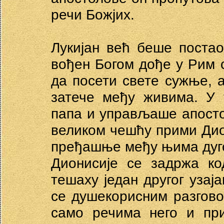
речи Божјих.
Лукијан већ беше постао
вођен Богом дође у Рим 
да посети свете сужње, 
затече међу живима. У
папа и управљаше апост
великом чешћу прими Дион
пређашње међу њима дуго
Дионисије се задржа к
тешаху један другог узај
се душекорисним разгово
само речима него и пр