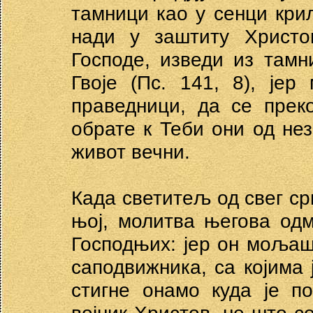
тамници као у сенци кри
нади у заштиту Христ
Господе, изведи из тамн
Гвоје (Пс. 141, 8), јер
праведници, да се прек
обрате к Теби они од не
живот вечни.
Када светитељ од свег ср
њој, молитва његова од
Господњих: јер он мољаш
саподвижника, са којима
стигне онамо куда је п