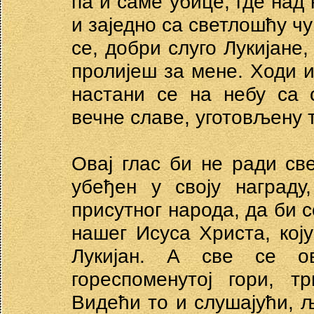
па и саме убице, где над 
и заједно са светлошћу чу
се, добри слуго Лукијане,
пролијеш за мене. Ходи и
настани се на небу са 
вечне славе, уготовљену 
Овај глас би не ради све
убеђен у своју награду
присутног народа, да би с
нашег Исуса Христа, коју
Лукијан. А све се о
гореспоменутој гори, т
Видећи то и слушајући, љ