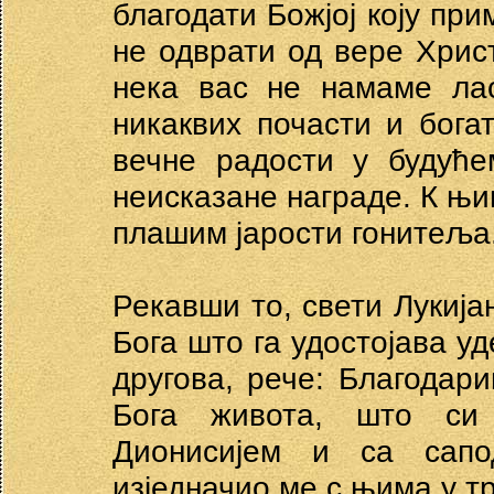
благодати Божјој коју пр
не одврати од вере Хрис
нека вас не намаме лас
никаквих почасти и бога
вечне радости у будуће
неисказане награде. К њим
плашим јарости гонитеља
Рекавши то, свети Лукија
Бога што га удостојава уд
другова, рече: Благодар
Бога живота, што си
Дионисијем и са сапо
изједначио ме с њима у тр