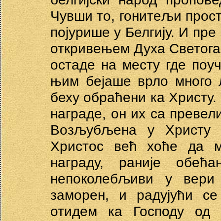
Чувши то, гонитељи прост
појурише у Белгију. И пре
откривењем Духа Светога 
остаде на месту где поу
њим бејаше врло много 
беху обраћени ка Христу.
награде, он их са превел
Возљубљена у Христу 
Христос већ хоће да м
награду, раније обећ
непоколебљиви у вери
заморен, и радујући се
отидем ка Господу од 