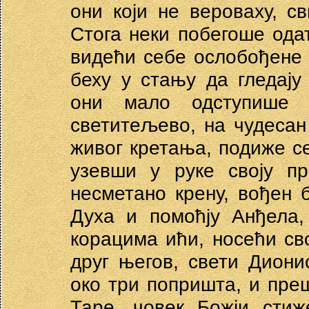
они који не вероваху, с
Стога неки побегоше ода
видећи себе ослобођене 
беху у стању да гледају
они мало одступише 
светитељево, на чудесан
живог кретања, подиже се
узевши у руке своју пр
несметано крену, вођен 
Духа и помоћју Анђела,
корацима ићи, носећи сво
друг његов, свети Диони
око три попришта, и пре
Таре, човек Божји стиж