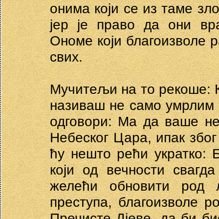
онима који се из таме зло
јер је право да они вр
Ономе који благоизволе 
свих.
Мучитељи на то рекоше: К
називаш не само умрлим 
одговори: Ма да ваше нев
Небеског Цара, ипак због
ћу нешто рећи укратко: Б
који од вечности свагд
желећи обновити род љ
преступа, благоизволе р
Пречисте Дјеве, да би би