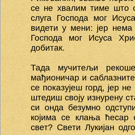
се не хвалим тиме што 
слуга Господа мог Исус
видети у мени: јер нема
Господа мог Исуса Хри
добитак.
Тада мучитељи рекоше
мађионичар и саблазнитељ
се показујеш горд, јер не
штедиш своју изнурену ст
си онда безумно одступ
којима се клања ћесар 
свет? Свети Лукијан одг