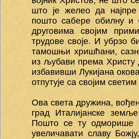
војник Христов, не што се
што је желео да најпре
пошто сабере обилну и б
друговима својим прим
трудове своје. И убрзо б
тамошњи хришћани, сазн
из љубави према Христу 
избавивши Лукијана оков
отпутује са својим светим
Ова света дружина, вођен
град Италијанске земље
Пошто се ту одморише 
увеличавати славу Божју