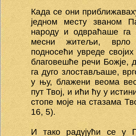
Када се они приближаваху
једном месту званом П
народу и одвраћаше га 
месни житељи, врло 
подносећи увреде својих
благовешће речи Божје, д
га дуго злостављаше, врг
у њу, блажени веома ве
пут Твој, и ићи ћу у истини
стопе моје на стазама Тво
16, 5).
И тако радујући се у 