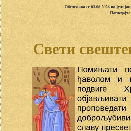
Обележава се 03.06.2026 по јулија
Погледајте
Свети свеште
Помињати п
ђаволом и 
подвиге Х
објављиват
проповеда
доброљубивим
славу пресве