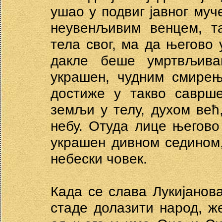
ушао у подвиг јавног муч
неувенљивим венцем, т
тела свог, ма да његово
дакле беше умртвљив
украшен, чудним смирењ
достиже у такво саврше
земљи у телу, духом већ
небу. Отуда лице његово
украшен дивном седином
небески човек.
Када се слава Лукијанова
стаде долазити народ, ж