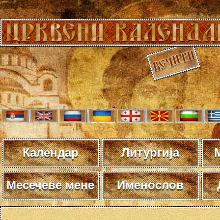
Календар
Литургија
Месечеве мене
Именослов