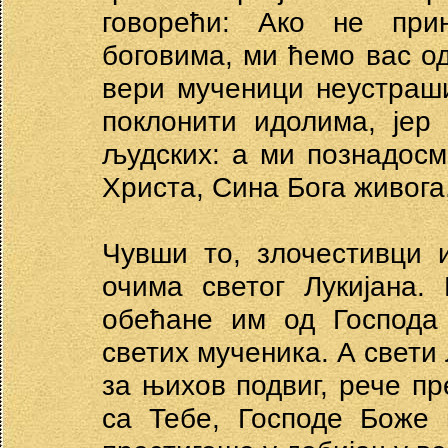
говорећи: Ако не при
боговима, ми ћемо вас од
вери мученици неустраш
поклонити идолима, јер
људских: а ми познадосм
Христа, Сина Бога живога,
Чувши то, злочестивци 
очима светог Лукијана.
обећане им од Господа
светих мученика. А свети 
за њихов подвиг, рече пр
са Тебе, Господе Боже 