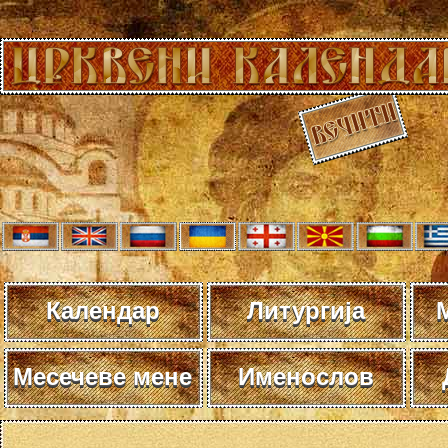
Календар
Литургија
Месечеве мене
Именослов