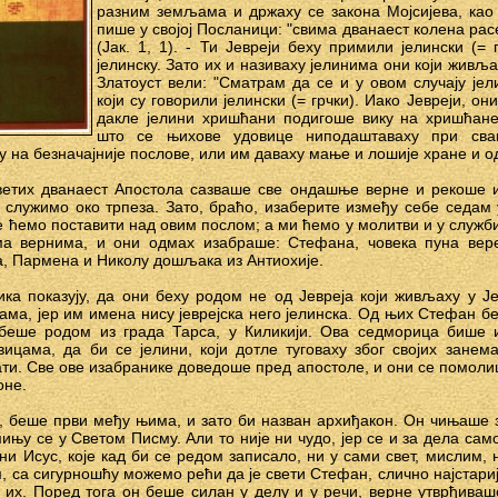
разним земљама и држаху се закона Мојсијева, као 
пише у својој Посланици: "свима дванаест колена рас
(Јак. 1, 1). - Ти Јевреји беху примили јелински (= 
јелинску. Зато их и називаху јелинима они који живља
Златоуст вели: "Сматрам да се и у овом случају јел
који су говорили јелински (= грчки). Иако Јевреји, они
дакле јелини хришћани подигоше вику на хришћане
што се њихове удовице ниподаштаваху при сва
 на безначајније послове, или им даваху мање и лошије хране и о
ветих дванаест Апостола сазваше све ондашње верне и рекоше 
 служимо око трпеза. Зато, браћо, изаберите између себе седам
 ћемо поставити над овим послом; а ми ћемо у молитви и у служби р
а вернима, и они одмах изабраше: Стефана, човека пуна вере
, Пармена и Николу дошљака из Антиохије.
а показују, да они беху родом не од Јевреја који живљаху у Ј
ма, јер им имена нису јеврејска него јелинска. Од њих Стефан бе
беше родом из града Тарса, у Киликији. Ова седморица бише 
цама, да би се јелини, који дотле туговаху због својих занем
ати. Све ове изабранике доведоше пред апостоле, и они се помоли
оне.
, беше први међу њима, и зато би назван архиђакон. Он чињаше 
њу се у Светом Писму. Али то није ни чудо, јер се и за дела сам
ни Исус, које кад би се редом записало, ни у сами свет, мислим, 
ом, са сигурношћу можемо рећи да је свети Стефан, слично најстар
их. Поред тога он беше силан у делу и у речи, верне утврђиваш