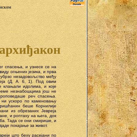
анском
 архиђакон
г спасења, и узнесе се на
виду огњених језика, и прва
 убрзо незадовољство међу
а (Д. А. 6, 1). Под овим
е клањали идолима, и које
реме незнабошцима још не
проповедаше реч спасења.
 ни ускоро по каменовању
хришћанин беше Корнилије
ћани из обрезаних Јевреја
не, и роптаху на њега, док
еба. Тада се они смирише, и
даде покајање за живот.
вреји што беху расејани по