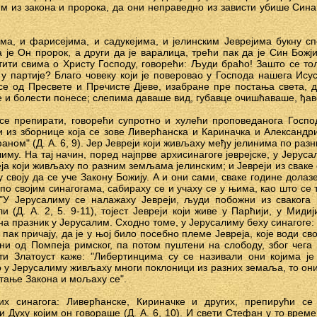
им из закона и пророка, да они неправедно из зависти убише Сина 
ма, и фарисејима, и садукејима, и јелинским Јеврејима букну 
а је Он пророк, а други да је варалица, трећи пак да је Син Бож
тити свима о Христу Господу, говорећи: Људи браћо! Зашто се то
у партије? Благо човеку који је поверовао у Господа нашега Исус
се од Пресвете и Пречисте Дјеве, изабране пре постања света, 
 и болести понесе; слепима даваше вид, губавце очишћаваше, ђа
 се препирати, говорећи супротно и хулећи проповеданога Госпо
 из зборнице која се зове Ливерћанска и Кариначка и Александри
аном" (Д. А. 6, 9). Јер Јевреји који живљаху међу јелинима по ра
иму. На тај начин, поред најпрве архисинагоге јеврејске, у Јерус
ја који живљаху по разним земљама јелинским; и Јевреји из сваке
у своју да се уче Закону Божију. А и они сами, сваке године дола
о својим синагогама, сабираху се и учаху се у њима, као што се т
 "У Јерусалиму се налажаху Јевреји, људи побожни из свакога 
и (Д. А. 2, 5. 9-11), тојест Јевреји који живе у Парћији, у Миди
а празник у Јерусалим. Сходно томе, у Јерусалиму беху синагоге: 
пак причају, да је у њој било посебно племе Јевреја, које води св
и од Помпеја римског, па потом пуштени на слободу, због чега 
ети Златоуст каже: "Либертинцима су се називали они којима 
 у Јерусалиму живљаху многи поклоници из разних земаља, то они 
итање Закона и мољаху се".
х синагога: Ливерћанске, Кириначке и других, препирући с
 Духу којим он говораше (Д. А. 6, 10). И свети Стефан у то врем