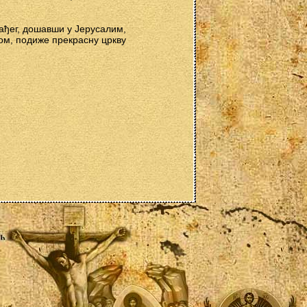
лађег, дошавши у Јерусалим,
ом, подиже прекрасну цркву