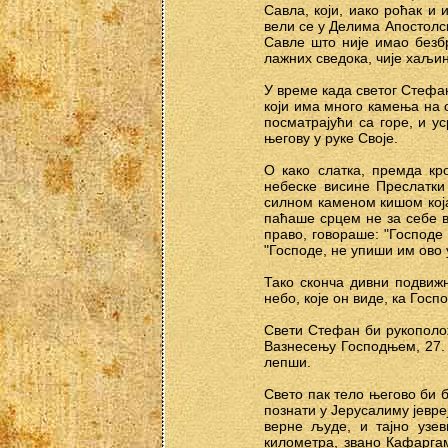
Савла, који, иако роћак и
вели се у Делима Апостолск
Савле што није имао безбр
лажних сведока, чије хаљин
У време када светог Стефан
који има много камења на 
посматрајући са горе, и 
његову у руке Своје.
О како слатка, премда кр
небеске висине Преслатки
силном каменом кишом која
паћаше срцем не за себе ве
право, говораше: "Господе 
"Господе, не упиши им ово у
Тако сконча дивни подвиж
небо, које он виде, ка Гос
Свети Стефан би рукополож
Вазнесењу Господњем, 27.
лепши.
Свето пак тело његово би 
познати у Јерусалиму јевре
верне људе, и тајно узе
километра, звано Кафаргам