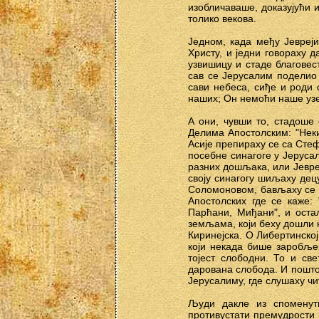
изобличаваше, доказујући 
толико векова.
Једном, када међу Јевреји
Христу, и једни говораху д
узвишицу и стаде благовес
сав се Јерусалим поделио 
сави небеса, сиђе и роди 
наших; Он немоћи наше узе
А они, чувши то, стадоше
Делима Апостолским: "Неки
Асије препираху се са Стеф
посебне синагоге у Јерусал
разних дошљака, или Јевре
своју синагогу шиљаху дец
Соломоновом, бављаху се п
Апостолских где се каже:
Парћани, Миђани", и остал
земљама, који беху дошли н
Киринејска. О Либертинској 
који некада бише заробљен
тојест слободни. То и св
дарована слобода. И пошто
Јерусалиму, где слушаху ч
Људи дакле из споменути
противустати премудрости и