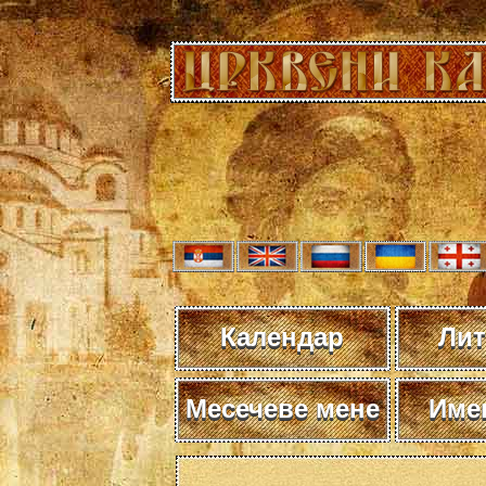
Календар
Лит
Месечеве мене
Име