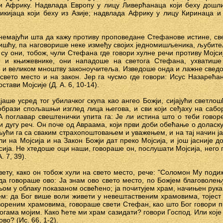
 и Африку. Надвлада Европу у лицу Ливерћанаца који беху дошл
икијаца који беху из Азије; надвлада Африку у лицу Киринаца и
емајући шта да кажу противу проповедане Стефанове истине, св
ишћу, па наговорише неке између својих једномишљеника, љубите
о су они, тобож, чули Стефана где говори хулне речи противу Мојси
 и књижевнике, они нападоше на светога Стефана, ухватише
и великом мноштву законоучитеља. Изведоше онда и лажне сведоке
 свето место и на закон. Јер га чусмо где говори: Исус Назарећа
стави Мојсије (Д. А. 6, 10-14).
аше усред тог убилачког скупа као ангео Божји, сијајући светлош
еобрази спољашњи изглед лица његова, и сви који сеђаху на саб
. А поглавар свештенички упита га: Је ли истина што о теби гово
ри дугу реч. Он поче од Авраама, који први доби обећање о доласк
ињући га са сваким страхопоштовањем и уважењем, и на тај начин ј
и на Мојсија и на Закон Божји дат преко Мојсија, и још јасније 
ија. Не хтедоше оци наши, говораше он, послушати Мојсија, него 
. 7, 39).
вету, како он тобож хули на свето место, рече: "Соломон Му подиж
да говораше ово: Ја знам ово свето место, по Божјем благоволе
њом у облаку показаном освећено; ја почитујем храм, начињен рука
ем: да Бог више воли живети у невештаственим храмовима, тојес
ореним храмовима, говораше свети Стефан, као што Бог говори п
гама мојим. Како ћете ми храм сазидати? говори Господ. Или које
во? (Ис. 66, 1-2).