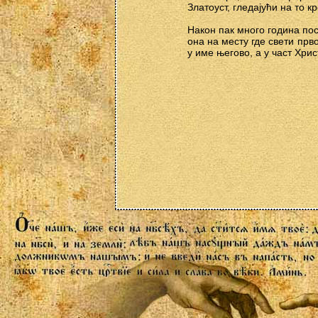
Златоуст, гледајући на то к
Након пак много година пос
она на месту где свети пр
у име његово, а у част Хрис