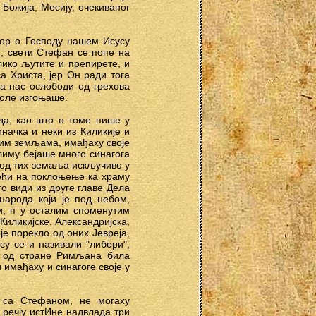
Божија, Месију, очекиваног
спор о Господу нашем Исусу
ји, свети Стефан се попе на
лико љутите и препирете, и
а Христа, јер Он ради тога
да нас ослободи од грехова
воле изгоњаше.
да, као што о томе пише у
начка и неки из Киликије и
зним земљама, имађаху своје
алиму бејаше много синагога
 од тих земаља искључиво у
зећи на поклоњење ка храму
о види из друге главе Дела
народа који је под небом,
ји, п у осталим споменутим
Киликијске, Александријска,
оје порекло од оних Јевреја,
су се и називали "либери",
је од стране Римљана била
имађаху и синагоге своје у
е са Стефаном, не могаху
е речју истИне надвлада три