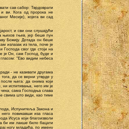
вати сав сабор: Тврдоврати
 и ви. Кога од пророка не
ог Месије), којега ви сад
арост, и сви они слушајући
а њихов гњев, јер беше пун
аву Божију. Дотада он беше
ам излазак из тела, поче је
 Господа свог где стоји на
е је Он, сам Господ, буде и
 гласом: "Ево видим небеса
 ради - не казивати другама
тога, да се верни утврде у
 после њега: да онима који
 ни испитивања, него им је
и чека; сама Господња слава
је свима што види, као тиме
оспода, Испунитеља Закона и
 него повикавши иза гласа
пода Исуса који благоизволи
да би им лакше било бацати
рај ногу младића, по имену