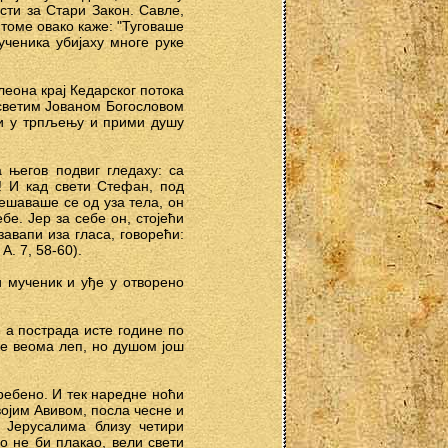
сти за Стари Закон. Савле,
 томе овако каже: "Туговаше
ученика убијаху многе руке
леона крај Кедарског потока
 светим Јованом Богословом
пи у трпљењу и прими душу
 његов подвиг гледаху: са
! И кад свети Стефан, под
ешаваше се од уза тела, он
бе. Јер за себе он, стојећи
завапи иза гласа, говорећи:
А. 7, 58-60).
 мученик и уђе у отворено
 а пострада исте године по
е веома леп, но душом још
ребено. И тек наредне ноћи
војим Авивом, посла чесне и
 Јерусалима близу четири
о не би плакао, вели свети