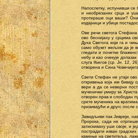
Напослетку, испунивши се 
и необрезаних срца и уши
протераше оци ваши? Они 
издајници и убице постадост
Ове речи светога Стефана 
ово беснијаху у срцима св
Духа Светога који га и чи
само обузет жељом да је ви
гледати и почетке блаженс
небу и као очекује долазак
слуга Његов (ср. Јн. 12, 
отворена и Сина Човечијега г
Свети Стефан не утаји ово 
откривења која им бивају 
вери а да се неверни пост
мученички умиру за Христа
отворен прав и слободан пу
срете мученика на вратима 
призивајући и другс после 
Завидљиви пак Јевреји, нав
Пророка, сада не отрпеше
затискиваху уши своје, и ј
пострадати изван градских
камење на светитеља, лажн