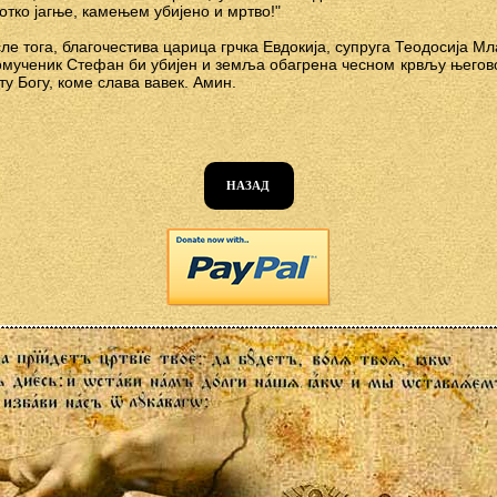
ротко јагње, камењем убијено и мртво!"
ле тога, благочестива царица грчка Евдокија, супруга Теодосија М
вомученик Стефан би убијен и земља обагрена чесном крвљу његов
ту Богу, коме слава вавек. Амин.
НАЗАД