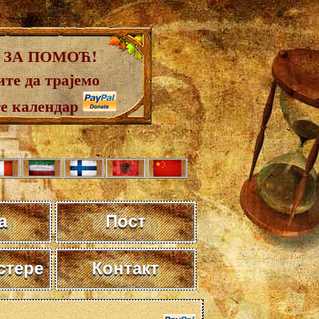
 ЗА ПОМОЋ!
те да трајемо
те календар
а
Пост
стере
Контакт