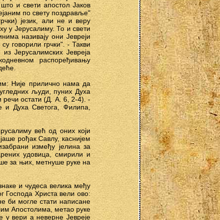
што и свети апостол Јаков
ејаним по свету поздравље"
грчки) језик, али не и веру
ху у Јерусалиму. То и свети
инима називају они Јевреји
 су говорили грчки". - Такви
 из Јерусалимских Јевреја
кодневном распоређивању
деће.
им: Није прилично нама да
 угледних људи, пуних Духа
ечи остати (Д. А. 6, 2-4). -
 и Духа Светога, Филипа,
ерусалиму већ од оних који
јаше рођак Савлу, каснијем
изабрани између јелина за
арених удовица, смирили и
ше за њих, метнуше руке на
знаке и чудеса велика међу
ог Господа Христа вели ово:
не би могле стати написане
ијим Апостолима, метао руке
е у вери а неверне Јевреје