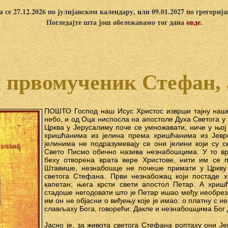
 се 27.12.2026 по јулијанском календару, или 09.01.2027 по грегориј
Погледајте шта још обележавамо тог дана
овде
.
 првомученик Стефан,
ПОШТО Господ наш Исус Христос изврши тајну наше
небо, и од Оца ниспосла на апостоле Духа Светога у 
Црква у Јерусалиму поче се умножавати, ниче у њој
хришћанима из јелина према хришћанима из Јевреј
јелинима не подразумевају се они јелини који су с
Свето Писмо обично назива незнабошцима. У то в
беху отворена врата вере Христове, нити им се 
Штавише, незнабошце не почеше примати у Цркву
светога Стефана. Први незнабожац који постаде 
капетан; њега крсти свети апостол Петар. А хриш
стадоше негодовати што је Петар ишао међу необреза
им он не објасни о виђењу које је имао: о платну с н
слављаху Бога, говорећи: Дакле и незнабошцима Бог 
Јасно је, за живота светога Стефана роптаху они Је