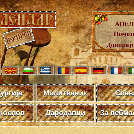
АПЕЛ
Помози
Донирај
ургија
Молитвеник
Слав
нослов
Дародавци
За вебма