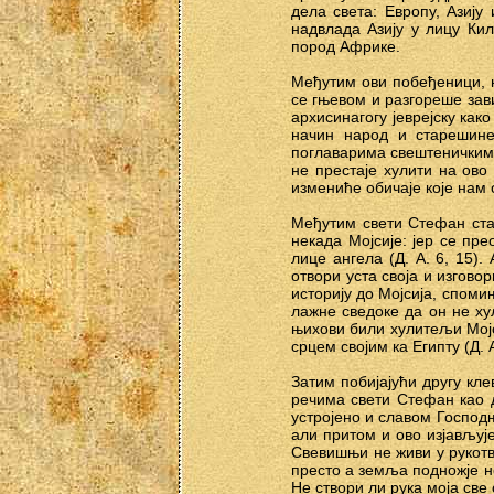
дела света: Европу, Азију
надвлада Азију у лицу Кил
пород Африке.
Међутим ови побеђеници, н
се гњевом и разгореше зав
архисинагогу јеврејску как
начин народ и старешине
поглаварима свештеничким 
не престаје хулити на ово
измениће обичаје које нам о
Међутим свети Стефан стај
некада Мојсије: јер се пр
лице ангела (Д. А. 6, 15)
отвори уста своја и изгово
историју до Мојсија, спом
лажне сведоке да он не хул
њихови били хулитељи Мојс
срцем својим ка Египту (Д. А
Затим побијајући другу кле
речима свети Стефан као 
устројено и славом Господ
али притом и ово изјављуј
Свевишњи не живи у рукотв
престо а земља подножје но
Не створи ли рука моја све о