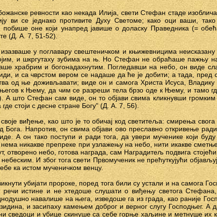
божанске ревности као некада Илија, свети Стефан стаде изоблича
ју ви се једнако противите Духу Светоме; како оци ваши, тако
побише оне који унапред јавише о доласку Праведника (= обећан
е (Д. А. 7, 51-52).
изазваше у поглавару свештеничком и књижевницима неисказану ј
ојим, и шкргутаху зубима на њ. Но Стефан не обраћаше пажњу н
њаше храбрим и богонадахнутим. Погледавши на небо, он виде сл
ди, и са чврстом вером се надаше да ће је добити; а тада, пред с
тва од ње доживљавати; виде он и самога Христа Исуса, Владику и
 његов к Њему, да чим се разреши тела брзо оде к Њему, и тамо гд
26). А што Стефан сам виде, он то објави свима кликнувши громким
де стоји с десне стране Богу" (Д. А. 7, 56).
своје виђење, као што је то обичај код светитеља: смирења свога
од Бога. Напротив, он свима објави ово преславно откривење ради 
иде. А он тако поступи и ради тога, да увери мученике који буду
 нема никакве препреке при узлажењу на небо, нити икакве сметње,
т, отворено небо, готова награда, сам Наградитељ подвига стојећ
небеским. И због тога свети Првомученик не прећуткујући објављу
себе ка истом мученичком венцу.
икнути убијати пророке, поред тога били су устали и на самога Г
 речи истине и не хтедоше слушати о виђењу светога Стефана,
еднодушно навалише на њега, изведоше га из града, као раније Гос
 зидина, и засипаху камењем доброг и верног слугу Господњег. А 
и сведоци и убице скинуше са себе горње хаљине и метнуше их к