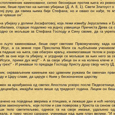
 истоплеменик каменованог, силно беснијаше против њега из ревно
им, беше пристао на његово убијање (Д. А. 8, 1). Свети Златоуст о
ој руку, да свима њима бије Стефана; но и овако он нађе, те м
е чуваше он".
а убијаху у долини Јосафатовој, која лежи између Јерусалима и Е
обалама, стајаше подалеко на једној узвишици Пречиста Дјева са
усрдно се мољаше за Стефана Господу и Сину своме, да га укре
оз љуто каменовање, беше смрт светоме Првомученику, када на
 Исус, а са земне горе Преслатка Мати са љубљеним учеником
 падаше на њега, сав обагрен крвљу, изнемогаваше телом и разр
ћ за оне који га убијаху, и усрдније се мољаше за њих него за се
Исусе, прими дух мој!" - А за своје убице он и на колена клече и 
 грех!" - И рекавши то предаде Господу Христу душу своју чисту (Д. 
ник; окрвављеним камењем као црвеним ружама би овенчан први
поду и Цару славе, да царује с Њим у бесконачном царству.
ен за архиђакона од светих Апостола ускоро после Педесетнице,
 децембра, имајући мало више од тридесет година. Лицем он беш
бачено на поједење зверима и птицама, и лежаше дан и ноћ непог
јски законоучитељ, који потом и сам поверова у Христа са сином с
вши тело светитељево, однесе га на своје имање, удаљено од
ала, и тамо чесно сахрани, учинивши над њим плач велики. "И к