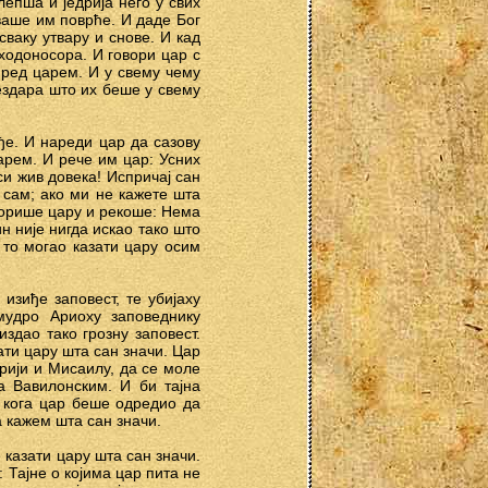
епша и једрија него у свих
ваше им поврће. И даде Бог
ваку утвару и снове. И кад
ходоносора. И говори цар с
пред царем. И у свему чему
вездара што их беше у свему
ђе. И нареди цар да сазову
арем. И рече им цар: Усних
си жив довека! Испричај сан
 сам; ако ми не кажете шта
ворише цару и рекоше: Нема
н није нигда искао тако што
 то могао казати цару осим
изиђе заповест, те убијаху
мудро Ариоху заповеднику
здао тако грозну заповест.
ати цару шта сан значи. Цар
арији и Мисаилу, да се моле
а Вавилонским. И би тајна
 кога цар беше одредио да
а кажем шта сан значи.
 казати цару шта сан значи.
 Тајне о којима цар пита не