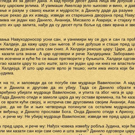
гледа их за десет дана. А кад прође десет дана лица им дођоше л
аху царским јелима. И узимаше Амелсар јело њихово и вино, и да
ање и разум у свакој књизи и мудрости; а Данилу даде да разуме с
еше рекао да их изведу, изведе их старешина дворјана пред Наву
вима ни један као Данило, Ананија, Мисаило и Азарија; и стајаху 
што их цар запита, нађе да су десет пута бољи од свих врача и з
овања Навуходоносор усни сан, и узнемири му се дух и сан га про
 и Халдеје, да кажу цару сан његов. И они дођоше и сташе пред ц
 желим да дознам шта сам снио. А Хелдеји рекоше цару: Царе, да 
и казати шта значи. А цар одговори и рече Халдејцима: Заборавио
ете исечени и куће ће се ваше претворити у буњишта. Халдеји одго
гао казати цару то што иште; зато ни један цар ни кнез ни властели
 Халдејца. И што цар иште врло је тешко; нити има икога који би
људима.
 на то, и заповеди да се погубе сви мудраци Вавилонски. А кад 
и и Данила и другове да их убију. Тада се Данило обрати 
ређено убијати мудраце Вавилонске, и упита га због чега је цар и
Тада Данило отиде и замоли цара да му остави времена, па ће каз
се врати кући својој, и исприча све друговима својим Ананији, Аз
ајне, да не би и њих четворица погинули са осталим мудрацим
м виђењу, и Данило прослави Бога. Онда Данило отиде к Ариоху,
 и рече му: Не убијај мудраце Вавилонске; изведи ме пред цара д
пред цара, и рече му: Нађох човека између робља Јудина, који ће
и ми казати сан који сам снио и шта значи? Данило одговори цару: