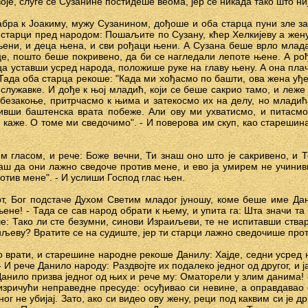
оје, слуге се Сузанине постидеше веома, јер се никада тако што ни
абра к Јоакиму, мужу Сузанином, дођоше и оба старца пуни зле за
 старци пред народом: Пошаљите по Сузану, кћер Хелкијеву а жену
ени, и деца њена, и сви рођаци њени. А Сузана беше врло млад
це, пошто беше покривено, да би се нагледали лепоте њене. А рођ
а уставши усред народа, положише руке на главу њену. А она плачу
Тада оба старца рекоше: "Када ми хођасмо по башти, ова жена уђе
служавке. И дође к њој младић, који се беше сакрио тамо, и леже
 безакоње, притрчасмо к њима и затекосмо их на делу, но младић
ивши баштенска врата побеже. Али ову ми ухватисмо, и питасмо
 каже. О томе ми сведочимо". - И поверова им скуп, као старешин
м гласом, и рече: Боже вечни, Ти знаш оно што је сакривено, и Т
наш да они лажно сведоче против мене, и ево ја умирем не учини
тив мене". - И услиши Господ глас њен.
т, Бог подстаче Духом Светим младог јуношу, коме беше име Да
њене! - Тада се сав народ обрати к њему, и упита га: Шта значи та
е: Тако ли сте безумни, синови Израиљеви, те не испитавши ства
иљеву? Вратите се на судиште, јер ти старци лажно сведочише про
 врати, и старешине народне рекоше Данилу: Хајде, седни усред н
 И рече Данило народу: Раздвојте их подалеко једног од другог, и ја
 Данило призва једног од њих и рече му: Оматорели у злим данима
е изричући неправедне пресуде: осуђивао си невине, а оправдавао
ог не убијај. Зато, ако си видео ову жену, реци под каквим си је 