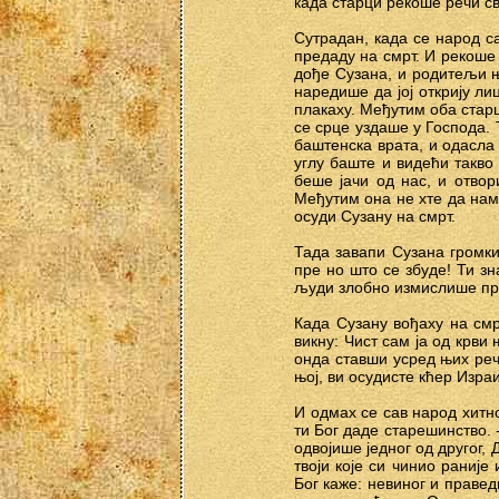
када старци рекоше речи св
Сутрадан, када се народ с
предаду на смрт. И рекоше
дође Сузана, и родитељи њ
наредише да јој открију ли
плакаху. Међутим оба старц
се срце уздаше у Господа. 
баштенска врата, и одасла 
углу баште и видећи такво
беше јачи од нас, и отвор
Међутим она не хте да нам
осуди Сузану на смрт.
Тада завапи Сузана громки
пре но што се збуде! Ти з
људи злобно измислише про
Када Сузану вођаху на смр
викну: Чист сам ја од крви 
онда ставши усред њих реч
њој, ви осудисте кћер Изра
И одмах се сав народ хитно
ти Бог даде старешинство. -
одвојише једног од другог,
твоји које си чинио раниј
Бог каже: невиног и праведн