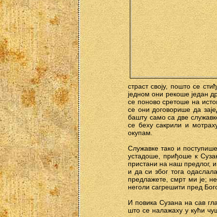
страст своју, пошто се ст
једном они рекоше један др
се поново сретоше на истом
се они договорише да заје
башту само са две служавк
се беху сакрили и мотрах
окупам.
Служавке тако и поступише
устадоше, приђоше к Сузан
пристани на наш предлог, и
и да си због тога одаслала
предлажете, смрт ми је; н
неголи сагрешити пред Бог
И повика Сузана на сав гл
што се налажаху у кући чу