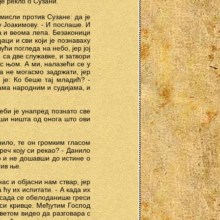
је рекло о Сузани.
мисли против Сузане: да је
 Јоакимову. - И послаше. И
а и веома лепа. Безаконици
аци и сви који је познаваху
ћи погледа на небо, јер јој
 са две служавке, и затвори
 с њом. А ми, налазећи се у
а не могасмо задржати, јер
 је: Ко беше тај младић? -
ама народним и судијама, и
еби је унапред познато све
вши ништа од онога што ови
нило, те он громким гласом
 реч коју си рекао? - Данило
р и не дошавши до истине о
тив ње.
ас и објасни нам ствар, јер
 ћу их испитати. - А када их
! сада се обелоданише греси
 си кривце. Међутим Господ
дрветом видео да разговара с