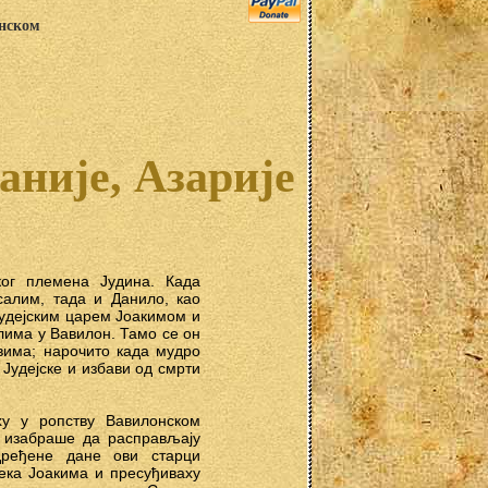
анском
аније, Азарије
ог племена Јудина. Када
салим, тада и Данило, као
 Јудејским царем Јоакимом и
има у Вавилон. Тамо се он
вима; нарочито када мудро
 Јудејске и избави од смрти
ху у ропству Вавилонском
и изабраше да расправљају
ређене дане ови старци
века Јоакима и пресуђиваху