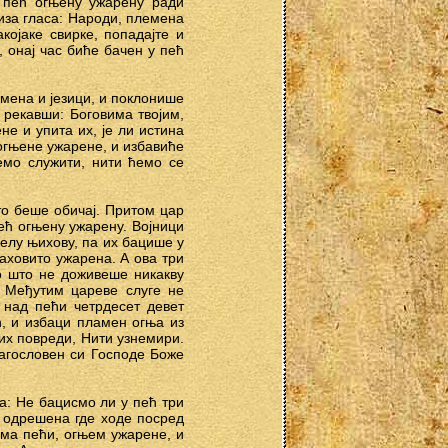
 пећ огњену ужарену ради
иза гласа: Народи, племена
акојаке свирке, попадајте и
, онај час биће бачен у пећ
емена и језици, и поклонише
 рекавши: Боговима твојим,
не и упита их, је ли истина
огњене ужарене, и избавиће
ћемо служити, нити ћемо се
то беше обичај. Притом цар
пећ огњену ужарену. Војници
елу њихову, па их бацише у
ховито ужарена. А ова три
о што не доживеше никакву
. Међутим цареве слуге не
 над пећи четрдесет девет
ћ, и избаци пламен огња из
 их повреди, Нити узнемири.
лагословен си Господе Боже
а: Не бацисмо ли у пећ три
а одрешена где ходе посред
има пећи, огњем ужарене, и