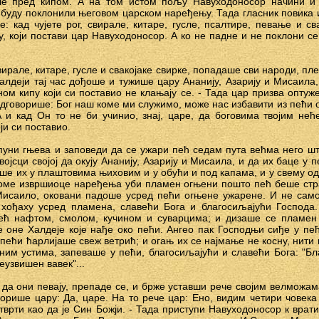
ше пред кипом. А на том истом пољу Навуходоносор начини и
 буду поклонили његовом царском наређењу. Тада гласник повика 
е: кад чујете рог, свирале, китаре, гусле, псалтире, певање и св
, који постави цар Навуходоносор. А ко не падне и не поклони се
вирале, китаре, гусле и свакојаке свирке, попадаше сви народи, пл
Халдеји тај час дођоше и тужише цару Ананију, Азарију и Мисаила,
ном кипу који си поставио не клањају се. - Тада цар призва оптуже
одговорише: Бог наш коме ми служимо, може нас избавити из пећи 
 А и кад Он то не би учинио, знај, царе, да боговима твојим не
ји си поставио.
уни гњева и заповеди да се ужари пећ седам пута већма него ш
ојсци својој да окују Ананију, Азарију и Мисаила, и да их баце у 
е их у плаштовима њиховим и у обући и под капама, и у свему од
томе извршиоце наређења уби пламен огњени пошто пећ беше стра
 Мисаило, оковани падоше усред пећи огњене ужарене. И не сам
 хођаху усред пламена, славећи Бога и благосиљајући Господа
ећ нафтом, смолом, кучином и суварцима; и дизаше се пламен
ре оне Халдеје које нађе око пећи. Ангео пак Господњи сиђе у пе
 пећи ћарлијаше свеж ветрић; и огањ их се најмање не косну, нити
дним устима, запеваше у пећи, благосиљајући и славећи Бога: "Б
узвишен вавек"...
да они певају, препаде се, и брже уставши рече својим велможам
орише цару: Да, царе. На то рече цар: Ено, видим четири човек
етврти као да је Син Божји. - Тада приступи Навуходоносор к врат