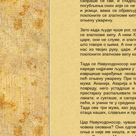
сабраше се сви, и стадо
погубљења оних који се не
и језици, вама се објављуј
поклоните се златноме кипу
огњену ужарену.
Зато када људи чуше рог, с
се златноме кипу. А неки 
царе, они не служе, и злат
што говоре о њима. А они 
нас из твојих руку, царе.
поклонити златноме кипу ко
Тада се Навуходоносор нап
нареди најјачим људима у в
извршише наређење: оковаш
пећ огњену ужарену. При 
мужа: Ананија, Азарија и
повреду, него устадоше и
престајаху распаљивати п
лаката; и сукташе, и саго
пећи, и учини те у средини
Тада ова три мужа, као је
отаца наших, слављен и пре
Цар Навуходоносор, чувши 
човека окована? Они одгов
огња и није им ништа, и ч