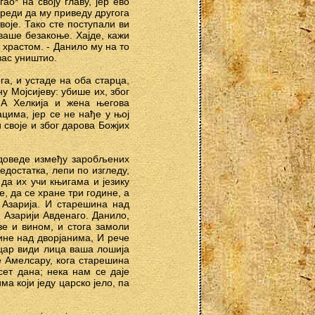
о* на своју главу, јер ево
ареди да му приведу другога
воје. Тако сте поступали ви
ваше безакоње. Хајде, кажи
 храстом. - Данило му на то
 вас уништио.
га, и устаде на оба старца,
 Мојсијеву: убише их, због
 А Хелкија и жена његова
цима, јер се не нађе у њој
 своје и због дарова Божјих
 доведе између заробљених
едостатка, лепи по изгледу,
 да их учи књигама и језику
е, да се хране три године, а
 Азарија. И старешина над
 Азарији Авденаго. Данило,
зе и вином, и стога замоли
ине над дворјанима, И рече
 цар види лица ваша лошија
е Амелсару, кога старешина
сет дана; нека нам се даје
а који једу царско јело, па