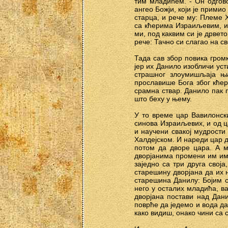
тим младићем. - Он одгово
ангео Божји, који је прими
старца, и рече му: Племе Х
са кћерима Израиљевим, и 
ми, под каквим си је дрвет
рече: Тачно си слагао на св
Тада сав збор повика громк
јер их Данило изобличи ус
страшног злоумишљаја њи
прославише Бога због кћер
срамна ствар. Данило пак п
што беху у њему.
У то време цар Вавилонск
синова Израиљевих, и од ца
и научени свакој мудрости 
Халдејском. И нареди цар да
потом да дворе цара. А м
дворјанима промени им име
заједно са три друга свој
старешину дворјана да их 
старешина Данилу: Бојим с
него у осталих младића, в
дворјана постави над Дани
поврће да једемо и вода да
како видиш, онако чини са 