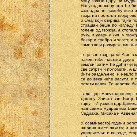
могу казати цару ни мудра
Навуходоносору шта ће бит
сазнадох не помоћу неке и
твоја на постељи твојој ов
и Онај који открива тајне п
страшан беше по изгледу. 
голени од гвожђа, а стопал
руку, и удари у кип, у гво
бакар и сребро и злато; и п
камен који размрска кип по
То је сан твој, царе! А он 
након тебе настати друго 
земљи; затим ће доћи четвр
све сатрти и поломити. А шт
бити раздељено, и нешто ћ
се до века неће расути, и 
остати вавек. То царство би
Тада цар Навуходоносор па
Данилу: Заиста ваш Бог је
тајну. - И узвиси цар Дани
над свима мудрацима Вавил
Седраха, Мисаха и Авденаг
У осамнаестој години ропс
ширина шест лаката; и нам
управитеље и војводе, ста