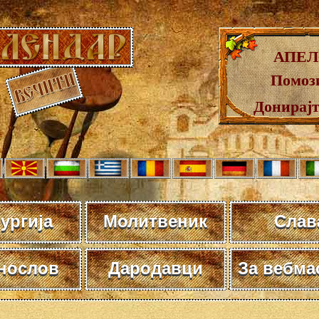
АПЕЛ
Помози
Донирај
ургија
Молитвеник
Слав
нослов
Дародавци
За вебма