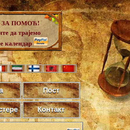
 ЗА ПОМОЋ!
те да трајемо
те календар
а
Пост
стере
Контакт