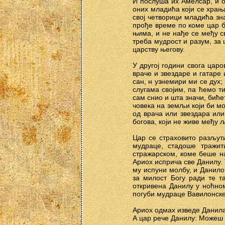
И послуша их Амелсар, и о
оних младића који се храњ
свој четворици младића зн
прође време по коме цар б
њима, и не нађе се међу с
треба мудрост и разум, за 
царству његову.
У другој години свога цар
враче и звездаре и гатаре
сан, н узнемири ми се дух;
слугама својим, па ћемо т
сам снио и шта значи, бић
човека на земљи који би мо
од врача или звездара или
богова, који не живе међу 
Цар се страховито разљути
мудраце, стадоше тражит
стражарском, коме беше на
Ариох исприча све Данилу. 
му испуни молбу, и Данило 
за милост Богу ради те т
откривена Данилу у ноћно
погуби мудраце Вавилонске,
Ариох одмах изведе Данила 
А цар рече Данилу: Можеш л