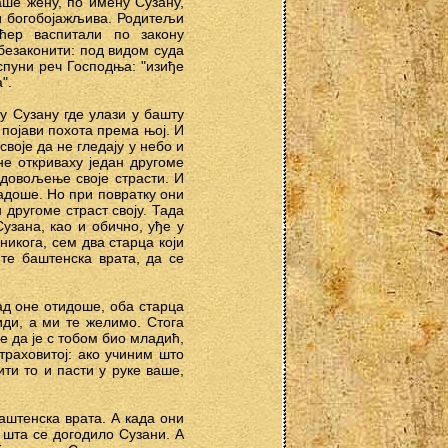
ше жену, по имену Сузану,
 и богобојажљива. Родитељи
ћер васпитали по закону
 безаконити: под видом суда
спуни реч Господња: "изиђе
".
у Сузану где улази у башту
 појави похота према њој. И
воје да не гледају у небо и
е откриваху један другоме
адовољење своје страсти. И
тадоше. Но при повратку они
 другоме страст своју. Тада
узана, као и обично, уђе у
икога, сем два старца који
те баштенска врата, да се
ад оне отидоше, оба старца
иди, а ми те желимо. Стога
е да је с тобом био младић,
страховитој: ако учиним што
ти то и пасти у руке ваше,
аштенска врата. А када они
 шта се догодило Сузани. А