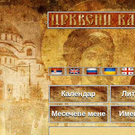
Календар
Лит
Месечеве мене
Име