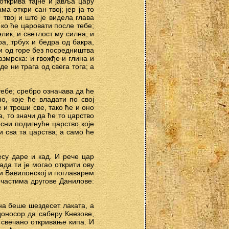
открива тајне и јавља цару
 откри сан твој; јер ја то
твој и што је видела глава
 ко ће царовати после тебе;
елик, и светлост му силна, и
а, трбух и бедра од бакра,
ли од горе без посредништва
азмрска: и гвожђе и глина и
де ни трага од свега тога; а
 тебе; сребро означава да ће
о, које ће владати по свој
 и троши све, тако ће и оно
а, то значи да ће то царство
сни подигнуће царство које
и сва та царства; а само ће
есу даре и кад. И рече цар
да ти је могао открити ову
љи Вавилонској и поглаварем
очастима другове Данилове:
на беше шездесет лаката, а
доносор да саберу Кнезове,
 свечано откривање кипа. И