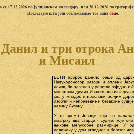
 се 17.12.2026 по јулијанском календару, или 30.12.2026 по грегориј
Погледајте шта још обележавамо тог дана
овде
.
Данил и три отрока Ан
и Мисаил
ВЕТИ пророк Данило беше од царск
Навуходоносор разори и оплени Јеру
дечак, би одведен у ропство заједно с
мноштвом других Израиљаца из Јерусал
још у младости прослави Божјим даро
изобличи неправедне и безаконе судије
невину Сузану.
У то време Јевреји који се налажа
имађаху два старца - судије, које он
њихове међусобне размирице. У од
долажаху у дом угледног и богатог чо