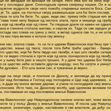
ци ни звездари ни врачари ни гатари. Него има Бог на небу који 
и у последње дане. Снисходљив према смирењу нашем, Он и нама
зузетне мудрости своје него помоћу откривења милости Бога. Сан 
о је: Ти, царе, на постељи својој размишљаше шта ће бити послије,
оказа ти шта ће бити. Ти, царе, виде ово: према теби стајаше кип в
Глава томе кипу бејаше од чистога злата, прси и мишице од сребр
а које од гвожђа које од глине. Ти гледаше докле се камен не одва
жђана и глинена стопала његова, и смрска их. Тада се све заједно р
остаде као плева на гумну у лето; и ветар однесе све то, и не оста
ста као гора велика и испуни сву земљу.
значи ово: златна глава - то си ти и цареви Вавилонски који беху пре
царство, мање од твога; после тога биће треће царство - бакарн
то царство, које ће бити тврдо као гвожђе, и као што гвожђе сатире
о си видео стопала и прсте које од кала лончарскога које од гвожђ
е у њему бити јако а нешто трошно. А у дане тих царева Бог Небе
то се царство неће оставити другом народу; оно ће сатрти и укинут
ће духовно. - Ето шта значи сан, и тумачење је верно.
де на лице своје, и поклони се Данилу, и заповеди да му прин
 Бог над боговима и Господ над господима и Цар над царевима.. ка
ла, и даде му многе велике дарове, и учини га господарем свој зем
онским. Исто тако, на Данилову молбу, цар одликова великим п
а, поставивши их над пословима земље Вавилонске.
тва Вавилонског цар Навуходоносор начини златан кип, коме виси
ести га у пољу Деиру у земљи Вавилонској. И посла цар Навухо
решине, ризничаре, судије, наставнике и све властеле, да дођу на