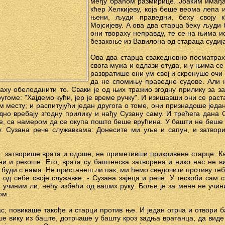
међу браћом размирице. Јоаким имађа
кћер Хелкијеву, која беше веома лепа
њени, људи праведни, беху своју к
Мојсијеву. А ова два старца беху људи
они твораху неправду, те се на њима и
безакоње из Вавилона од стараца судија
Ова два старца свакодневно посматрах
свога мужа и одлази отуда, и у њима се
развратише они ум свој и скренуше очи с
да не спомињу праведне судове. Али н
иђаху обелоданити то. Сваки је од њих тражио згодну прилику за з
угоме: "Хајдемо кући, јер је време ручку". И изишавши они се рас
 месту; и распитујући један другога о томе, они признадоше један
дно вребају згодну прилику и нађу Сузану саму. И трећега дана С
е, са намером да се окупа пошто беше врућина. У башти не беше н
у. Сузана рече служавкама: Донесите ми уље и сапун, и затвори
: затворише врата и одоше, не приметивши прикривене старце. К
и и рекоше: Ето, врата су баштенска затворена и нико нас не в
 буди с нама. Не пристанеш ли пак, ми ћемо сведочити противу теб
 од себе своје служавке. - Сузана зајеца и рече: У тескоби сам 
е учиним ли, нећу избећи од ваших руку. Боље је за мене не учини
ом.
ас; повикаше такође и старци против ње. И један отрча и отвори б
ше вику из баште, дотрчаше у башту кроз задња вратанца, да виде