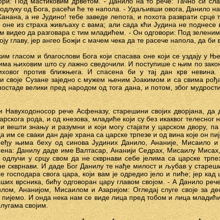
ри: Под мастиковим дрветом. - Данило на то рече: Тачно си слага
о одлуку од Бога, расећи ће те напола. - Удаљивши овога, Данило н
анана, а не Јудино! тебе заведе лепота, и похота разврати срце т
оне из страха живљаху с вама; али сада кћи Јудина не поднесе 
ом видео да разговара с тим младићем. - Он одговори: Под зеленим
оју главу, јер ангео Божји с мачем чека да те расече напола, да би
им гласом и благослови Бога који спасава оне који се уздају у Ње
тима њиховим што су лажно сведочили. И поступише с њим по закону
ховог против ближњега. И спасена би у тај дан крв невина.
и своје Сузане заједно с мужем њеним Јоакимом и са свима рођа
остаде велики пред народом од тога дана, и потом, због мудрости
и Навуходоносор рече Асфеназу, старешини својих дворјана, да
рскога рода, и од кнезова, младиће који су без икаквог телесног н
и вешти знању и разумни и који могу стајати у царском двору, па
 им се сваки дан даје храна са царске трпезе и од вина које он пиј
еђу њима беху од синова Јудиних Данило, Ананије, Мисаило и
на: Данилу даде име Валтасар, Ананији Седрах, Мисаилу Мисах,
а, одлучи у срцу свом да не скврнави себе јелима са царске трпе
не скврнави. И даде Бог Данилу те нађе милост и љубав у стареш
е господара свога цара, који вам је одредио јело и пиће; јер кад
аших врсника, бићу одговоран цару главом својом. - А Данило реч
лом, Ананијом, Мисаилом и Азаријом: Огледај слуге своје за де
 пијемо. И онда нека нам се виде лица пред тобом и лица младићим
слугама својим.