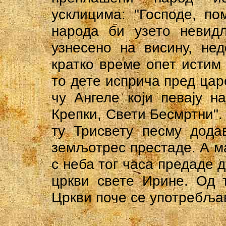
усклицима: "Господе, по
народа би узето невид
узнесено на висину, не
кратко време опет истим
то дете исприча пред цар
чу Ангеле који певају н
Крепки, Свети Бесмртни".
ту Трисвету песму додав
земљотрес престаде. А м
с неба тог часа предаде д
цркви свете Ирине. Од 
Цркви поче се употребља