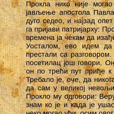
Прокла нико није могао
јављење апостола Павла,
дуго седео, и најзад опе
га пријави патријарху: Пр
времена ја чекам да изађе
Уосталом, ево идем да
престали са разговором.
посетилац још говори. О
он по трећи пут приђе к
Требало је, оче, да нико
да сам у великој невољи
Прокло му одговори: Веруј
знам ко је и када је ушао
неко могао ући, осим овог