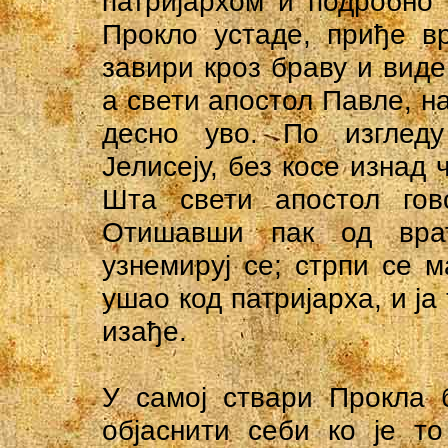
патријархом и подробно
Прокло устаде, приђе в
завири кроз браву и виде
а свети апостол Павле, на
десно уво. По изглед
Јелисеју, без косе изнад
Шта свети апостол гов
Отишавши пак од вра
узнемируј се; стрпи се м
ушао код патријарха, и ја
изађе.
У самој ствари Прокла 
објаснити себи ко је т