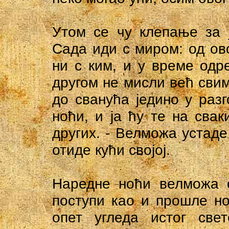
Утом ce чу клепање за 
Сада иди с миром: од ово
ни с ким, и у време одр
другом не мисли већ сви
до сванућа једино у раз
ноћи, и ја ћу те на свак
других. - Велможа устаде
отиде кући својој.
Наредне ноћи велможа о
поступи као и прошле но
опет угледа истог све