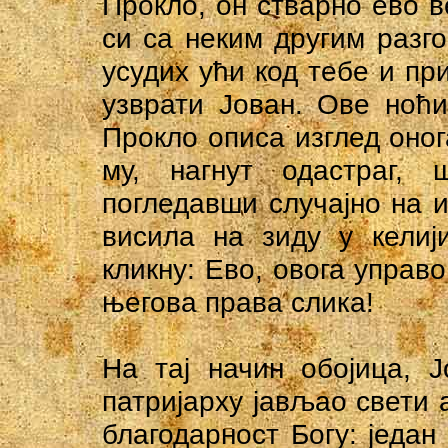
Прокло, он стварно ево в
си са неким другим разго
усудих ући код тебе и при
узврати Јован. Ове ноћи
Прокло описа изглед онога
му, нагнут одастраг,
погледавши случајно на и
висила на зиду у келији
кликну: Ево, овога управо
његова права слика!
На тај начин обојица, 
патријарху јављао свети 
благодарност Богу: један