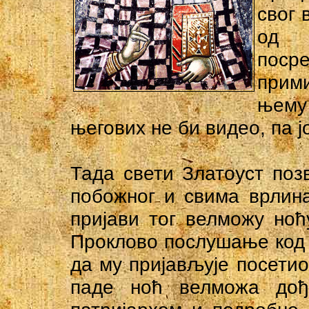
свог 
од 
поср
прим
њему 
његових не би видео, па 
Тада свети Златоуст поз
побожног и свима врлин
пријави тог велможу ноћ
Проклово послушање код с
да му пријављује посетио
паде ноћ велможа до