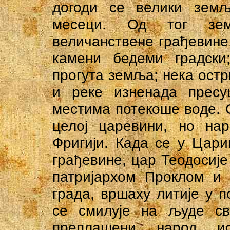
догоди се велики земљ
месеци. Од тог зе
величанствене грађевине,
камени бедеми градски
прогута земља; нека остр
и реке изненада прес
местима потекоше воде. 
целој царевини, но нар
Фригији. Када се у Цари
грађевине, цар Теодосије
патријархом Проклом и
града, вршаху литије у 
се смилује на људе св
преплашени народ ис