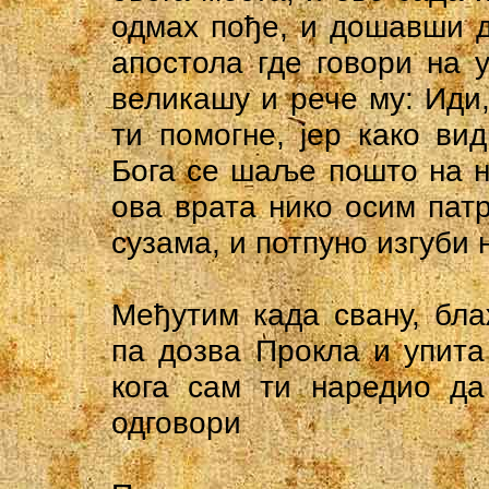
одмах пође, и дошавши д
апостола где говори на 
великашу и рече му: Иди, 
ти помогне, јер како ви
Бога се шаље пошто на н
ова врата нико осим патр
сузама, и потпуно изгуби 
Међутим када свану, бл
па дозва Прокла и упита 
кога сам ти наредио да
одговори