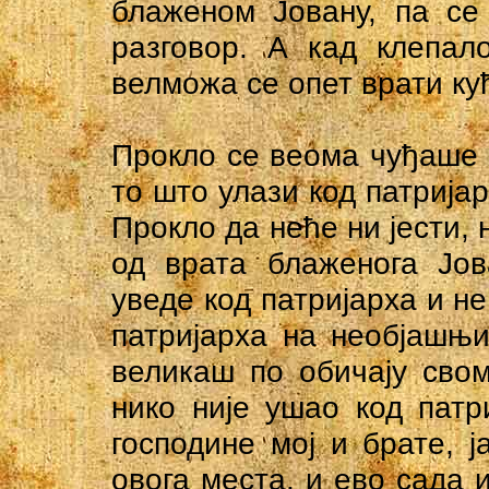
блаженом Јовану, па се
разговор. А кад клепал
велможа се опет врати кућ
Прокло се веома чуђаше и
то што улази код патријар
Прокло да неће ни јести, 
од врата блаженога Јов
уведе код патријарха и не
патријарха на необјашњ
великаш по обичају свом
нико није ушао код патр
господине мој и брате, 
овога места, и ево сада и