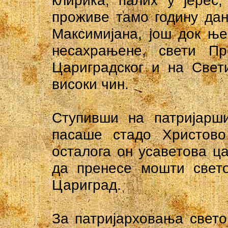
клирика, палих у јерес
проживе тамо годину дан
Максимијана, још док њ
несахрањене, свети Пр
Цариградског и на Свет
високи чин.
Ступивши на патријарши
пасаше стадо Христово
осталога он усаветова ца
да пренесе мошти свето
Цариград.
За патријарховања свето