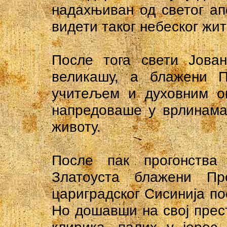
надахњиван од светог апо
видети таког небеског жи
После тога свети Јова
великашу, а блажени П
учитељем и духовним оц
напредоваше у врлинама
животу.
После пак прогонства
Златоуста блажени Пр
цариградског Сисинија по
Но дошавши на свој пре