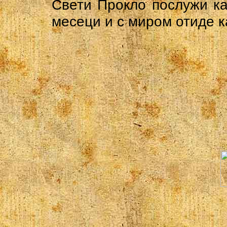
Свети Прокло послужи ка
месеци и с миром отиде к