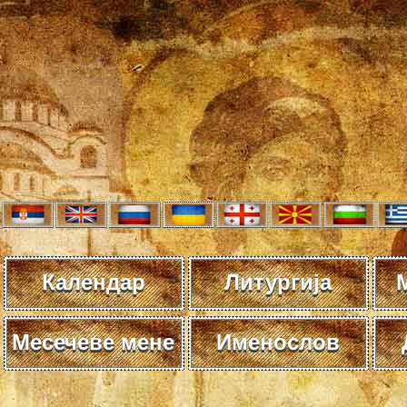
Календар
Литургија
Месечеве мене
Именослов