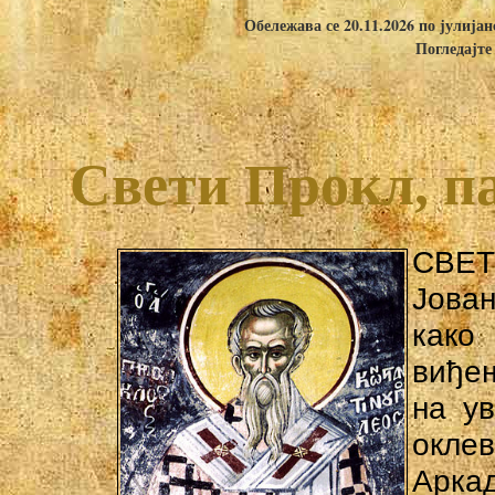
Обележава се 20.11.2026 по јулија
Погледајте
Свети Прокл, п
СВЕТ
Јован
како
виђе
на у
окле
Арка