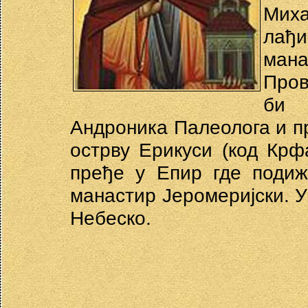
Мих
лађи
ман
Пров
би 
Андроника Палеолога и п
острву Ерикуси (код Крф
пређе у Епир где подиж
манастир Јеромеријски. У
Небеско.