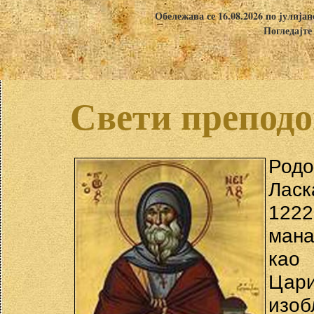
Обележава се 16.08.2026 по јулија
Погледајте
Свети преподо
Род
Ласк
1222
мана
као
Цари
изо