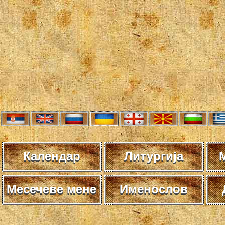
Календар
Литургија
Месечеве мене
Именослов