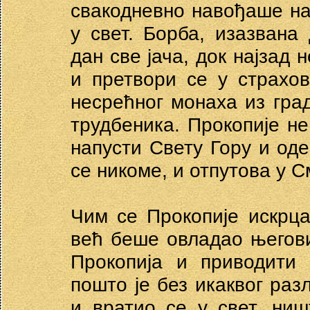
свакодневно навођаше на
у свет. Борба, изазвана
дан све јача, док најзад
и претвори се у страхов
несрећног монаха из гра
трудбеника. Прокопије не
напусти Свету Гору и оде
се никоме, и отпутова у С
Чим се Прокопије искрца
већ беше овладао његов
Прокопија и приводити 
пошто је без икаквог раз
и вратио се у свет, ниш