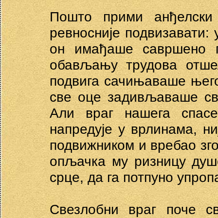
Пошто прими анђелски 
ревносније подвизавати: 
он имађаше савршено 
обављању трудова отшел
подвига сачињаваше њего
све оце задивљаваше св
Али враг нашега спасе
напредује у врлинама, ни
подвижником и вребао зго
опљачка му ризницу душ
срце, да га потпуно упроп
Свезлобни враг поче с