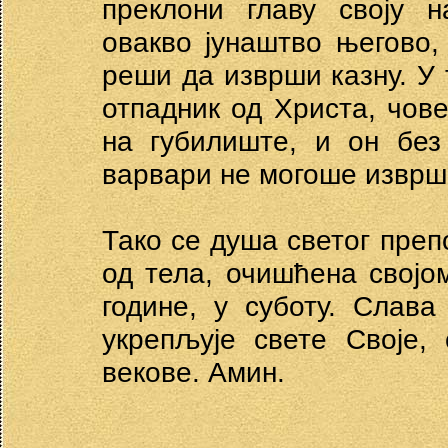
преклони главу своју 
овакво јунаштво његово,
реши да изврши казну. У
отпадник од Христа, чов
на губилиште, и он бе
варвари не могоше изврши
Тако се душа светог пре
од тела, очишћена својом
године, у суботу. Слава
укрепљује свете Своје,
векове. Амин.