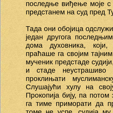
последње виђење моје с
предстанем на суд пред Т
Тада они обојица одслуж
један другога последњи
дома духовника, који,
праћаше га својим тајни
мученик предстаде судији,
и стаде неустрашиво 
проклињати муслиманс
Слушајући хулу на свој
Прокопија бију, па потом
га тиме приморати да п
томе не успе, судија м