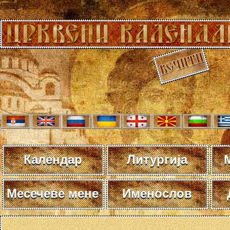
Календар
Литургија
Месечеве мене
Именослов