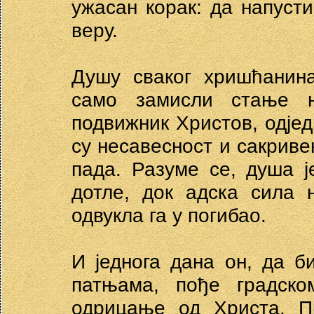
ужасан корак: да напуст
веру.
Душу сваког хришћанина
само замисли стање н
подвижник Христов, одјед
су несавесност и сакривен
пада. Разуме се, душа 
дотле, док адска сила 
одвукла га у погибао.
И једнога дана он, да б
патњама, пође градско
одрицање од Христа. П