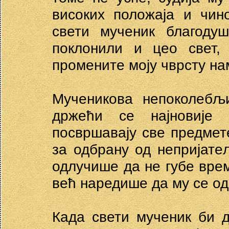
високих положаја и чин
свети мученик благоду
поклонили и цео свет,
промените моју чврсту на
Мученикова непоколебљи
држећи се најновије
посвршавају све предмете
за одбрану од непријате
одлучише да не губе вре
већ наредише да му се од
Када свети мученик би д