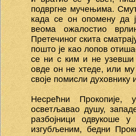
подвргне мучењима. Смут
када се он опомену да 
веома ожалостио врл
Претечиног скита сматрају
пошто је као лопов отиша
се ни с ким и не узевши 
овде он не хтеде, или му
своје помисли духовнику 
Несрећни Прокопије, 
осветљавао душу, западе
разбојници одвукоше у 
изгубљеним, бедни Прок