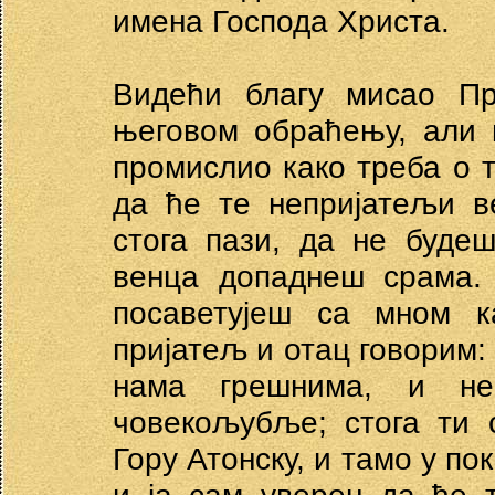
имена Господа Христа.
Видећи благу мисао Про
његовом обраћењу, али 
промислио како треба о 
да ће те непријатељи в
стога пази, да не буде
венца допаднеш срама.
посаветујеш са мном к
пријатељ и отац говорим:
нама грешнима, и не
човекољубље; стога ти 
Гору Атонску, и тамо у по