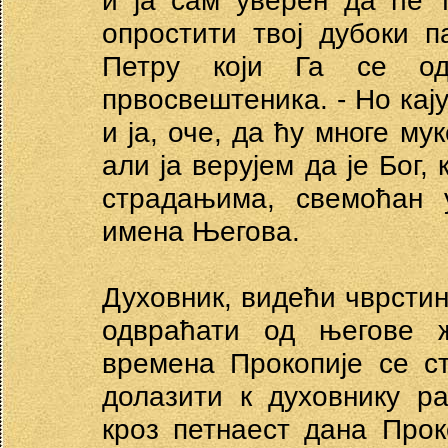
и ја сам уверен да ће т
опростити твој дубоки п
Петру који Га се одр
првосвештеника. - Но кај
и ја, оче, да ћу многе му
али ја верујем да је Бог,
страдањима, свемоћан 
имена Његова.
Духовник, видећи чврстин
одвраћати од његове 
времена Прокопије се с
долазити к духовнику р
кроз петнаест дана Прок