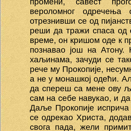
промени, савест прог
вероломног одречења 
отрезнивши се од пијанств
реши да тражи спаса од 
време, он кришом оде к пр
познавао још на Атону. 
хаљинама, зачуди се тако
рече му Прокопије, несум
а не у монашкој одећи. Ал
да спереш са мене ову ља
сам на себе навукао, и да
Даље Прокопије исприча к
се одрекао Христа, дода
свога пада, жели прими