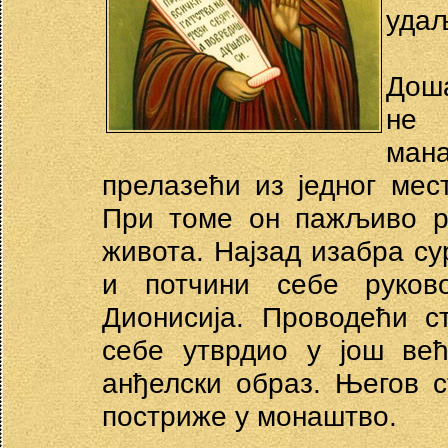
удаљ
Доша
не 
ман
прелазећи из једног мест
При томе он пажљиво р
живота. Најзад изабра су
и потчини себе руково
Дионисија. Проводећи с
себе утврдио у још ве
анђелски образ. Његов с
постриже у монаштво.