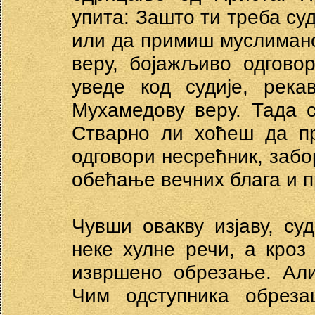
упита: Зашто ти треба суд
или да примиш муслиманс
веру, бојажљиво одгово
уведе код судије, рек
Мухамедову веру. Тада с
Стварно ли хоћеш да пр
одговори несрећник, забо
обећање вечних блага и п
Чувши овакву изјаву, су
неке хулне речи, а кроз
извршено обрезање. Али
Чим одступника обрез