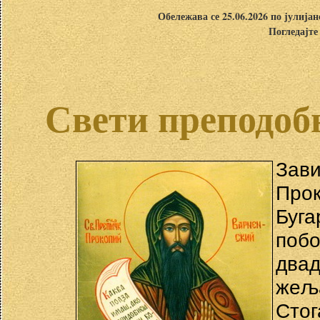
Обележава се 25.06.2026 по јулија
Погледајте
Свети преподоб
Зав
Про
Буг
побо
два
жеља
Стог