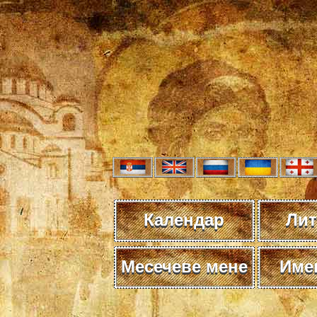
Календар
Лит
Месечеве мене
Име