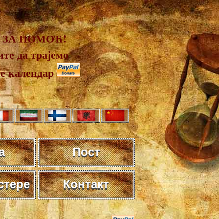
 ЗА ПОМОЋ!
те да трајемо
те календар
а
Пост
стере
Контакт