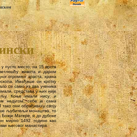
анском
дински
у пусто место, на 15 врста
ветлошћу живота и даром
ног огромног храста, храна
 ископа. Имађаше он кротку
ало се само из два ученика
имали, средстава у њих није
мљу. Коње имали нису; и
им недугом, себе је сама
 тако они обрађиваху своју
аше љубитељи монаштва, то
 Божје Матере, и до дубоке
он мирно 1492. године као
ркви његовог манастира.