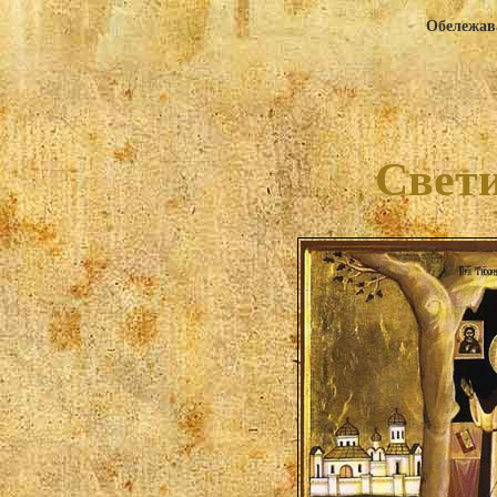
Обележава
Свети