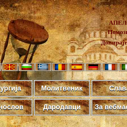
АПЕЛ
Помози
Донирај
ургија
Молитвеник
Слав
нослов
Дародавци
За вебма