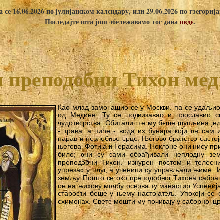
 се 16.06.2026 по јулијанском календару, или 29.06.2026 по грегориј
Погледајте шта још обележавамо тог дана
овде
.
 преподобни Тихон ме
Као млад замонашио се у Москви, па се удаљио 
од Медине. Ту се подвизавао и прославио с
чудотворства. Обиталиште му беше шупљина јед
- трава, а пиће - вода из бунара који он сам
нарав и незлобиво срце. Његово братство састој
његова: Фотија и Герасима. Поклоне они нису пр
било; они су сами обрађивали неплодну зе
преподобни Тихон, изнурен постом и телесн
упрезао у плуг, а ученици су управљали њиме. И
земљу. Пошто се око преподобног Тихона сабр
он на њихову молбу основа ту манастир Успенија
старости беше у њему настојатељ. Упокоји се 
схимонах. Свете мошти му почивају у саборној ц