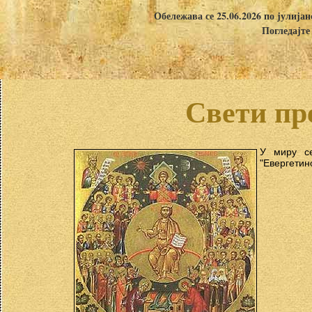
Обележава се 25.06.2026 по јулија
Погледајте
Свети пр
У миру с
"Евергетин