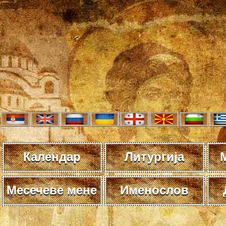
Календар
Литургија
Месечеве мене
Именослов