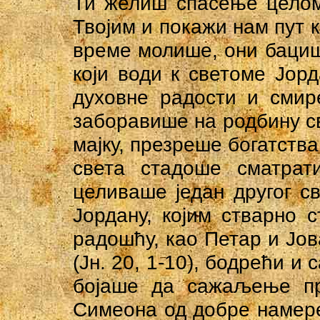
Ти желиш спасење целом
Твојим и покажи нам пут к
време молише, они бацише
који води к светоме Јор
духовне радости и смир
заборавише на родбину сво
мајку, презреше богатства
света стадоше сматрат
целиваше један другог с
Јордану, којим стварно 
радошћу, као Петар и Јо
(Јн. 20, 1-10), бодрећи и 
бојаше да сажаљење пр
Симеона од добре намере