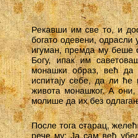
Рекавши им све то, и до
богато одевени, одрасли 
игуман, премда му беше 
Богу, ипак им саветова
монашки образ, већ да 
испитају себе, да ли ће
живота монашког. А они,
молише да их без одлагањ
После тога старац, желећ
рече му: Ја сам већ убе