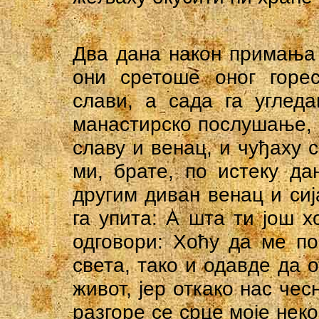
Два дана након примања 
они сретоше оног горес
слави, а сада га углед
манастирско послушање,
славу и венац, и чуђаху 
ми, брате, по истеку д
другим диван венац и сиј
га упита: А шта ти још 
одговори: Хоћу да ме п
света, тако и одавде да 
живот, јер откако нас чес
разгоре се срце моје нек