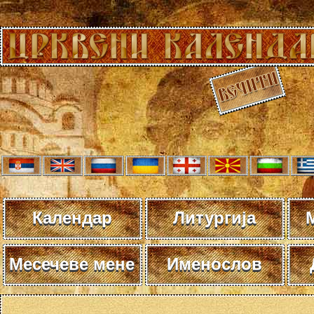
Календар
Литургија
Месечеве мене
Именослов