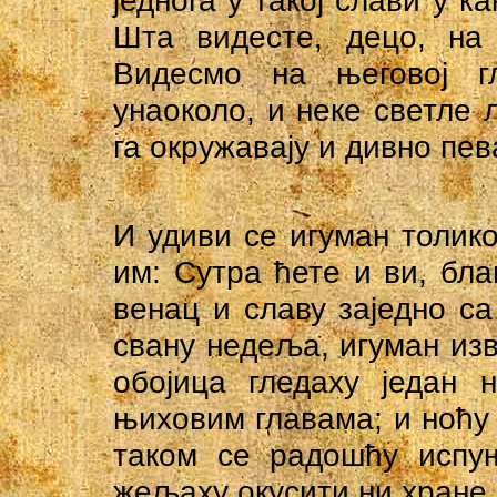
Шта видесте, децо, на
Видесмо на његовој г
унаоколо, и неке светле 
га окружавају и дивно пева
И удиви се игуман толико
им: Сутра ћете и ви, бла
венац и славу заједно са
свану недеља, игуман изв
обојица гледаху један 
њиховим главама; и ноћу 
таком се радошћу испу
жељаху окусити ни хране 