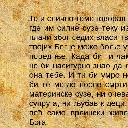
То и слично томе говораш
где им силне сузе теку и
плачи због седих власи тв
твојих Бог је може боље у
поред ње. Када би ти чак
не би насигурно знао да 
она тебе. И ти би умро н
би те могло после смрти
материнске сузе, ни очева
супруга, ни љубав к деци,
већ само врлински живо
Бога.