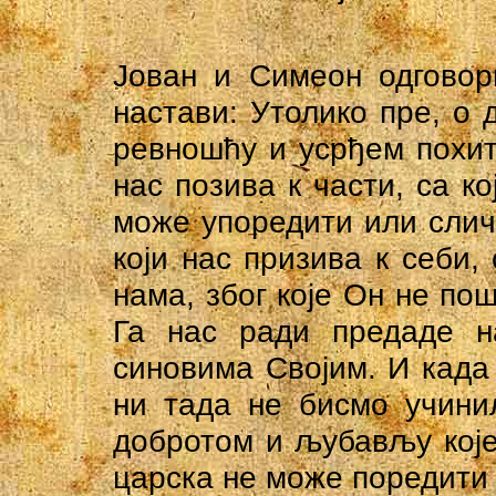
Јован и Симеон одговори
настави: Утолико пре, о 
ревношћу и усрђем похит
нас позива к части, са ко
може упоредити или слич
који нас призива к себи
нама, због које Он не по
Га нас ради предаде н
синовима Својим. И када 
ни тада не бисмо учини
добротом и љубављу које
царска не може поредити 