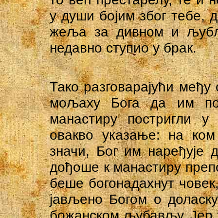
у души бојим због тебе, д
жеља за дивном и љубљ
недавно ступио у брак.
Тако разговарајући међу 
мољаху Бога да им по
манастиру постригли у
овакво указање: на ком
значи, Бог им наређује 
дођоше к манастиру преп
беше богонадахнут човек
јављено Богом о доласк
божанском љубављу. Јер т