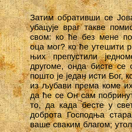
Затим обративши се Јова
убацује враг такве поми
свом: ко ће без мене п
оца мог? ко ће утешити р
њих препустили једно
другоме, онда бисте се
пошто је један исти Бог, 
из љубави према коме их 
да ће се Он сам побрину
то, да када бесте у све
доброта Господња стар
ваше сваким благом; утол