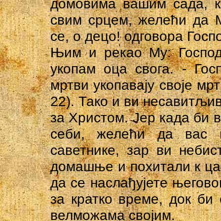
домовима вашим сада, к
свим срцем, желећи да 
се, о децо! одговора Госп
Њим и рекао Му: Господ
укопам оца свога. - Гос
мртви укопавају своје мрт
22). Тако и ви несавитљи
за Христом. Јер када би 
себи, желећи да вас 
саветнике, зар ви неби
домашње и похитали к цар
да се наслађујете његов
за кратко време, док би
велможама својим.