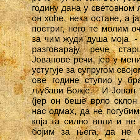
годину дана у световном л
он хоће, нека остане, а ј
постриг, него те молим 
за чим жуди душа моја. -
разговарају, рече стар
Јованове речи, јер у мени
устугује за супругом својо
ове године ступио у бр
љубави Божје. - И Јован 
(јер он беше врло склон
нас одмах, да не погубим
која га силно воли и не
бојим за њега, да не б