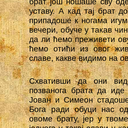
брат још ношаше сву оде
уставу. А кад тај брат д
припадоше к ногама игум
вечери, обуче у такав чин
да ли ћемо преживети ов
ћемо отићи из овог жив
славе, какве видимо на о
Схвативши да они вид
позванога брата да иде 
Јован и Симеон стадоше
Бога ради обуци нас о
овоме брату, јер у твом
једнога у такој слави у ка