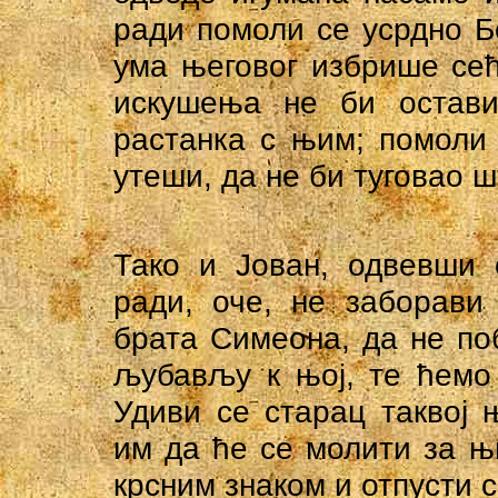
ради помоли се усрдно Бо
ума његовог избрише сећ
искушења не би остави
растанка с њим; помоли 
утеши, да не би туговао шт
Тако и Јован, одвевши 
ради, оче, не заборави
брата Симеона, да не поб
љубављу к њој, те ћемо 
Удиви се старац таквој 
им да ће се молити за њи
крсним знаком и отпусти 