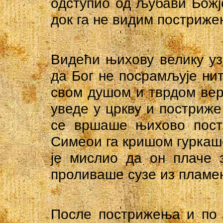
одступио од љубави Божје
док га не видим постриже
Видећи њихову велику уза
да Бог не посрамљује нит
свом душом и тврдом вер
уведе у цркву и постриже
се вршаше њихово пост
Симеои га кришом гуркаше
је мислио да он плаче 
проливаше сузе из пламе
После пострижења и по з