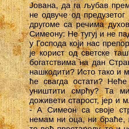
Јована, да га љубав прем
не одвуче од предузетог 
другоме са речима духов
Симеону: Не тугуј и не па
у Господа који нас препо
је корист од светске та
богатствима на дан Стр
нашкодити? Исто тако и м
ће свагда остати? Неће
уништити смрћу? Та м
доживети старост, јер и м
- А Симеон са своје ст
немам ни оца, ни браће, 
то већ престарелу, те и н