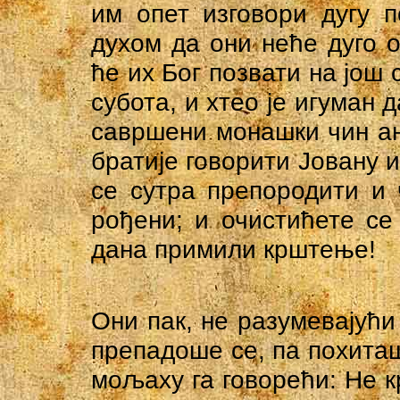
им опет изговори дугу п
духом да они неће дуго 
ће их Бог позвати на још
субота, и хтео је игуман 
савршени монашки чин ан
братије говорити Јовану и
се сутра препородити и 
рођени; и очистићете се
дана примили крштење!
Они пак, не разумевајући
препадоше се, па похиташ
мољаху га говорећи: Не к