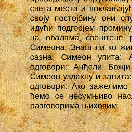
света места и поклањајућ
своју постојбину они с
идући подгорјем промин
на обалама свештене р
Симеона: Знаш ли ко жи
сазна, Симеон упита:
одговори: Анђели Божј
Симеон уздахну и запита
одговори: Ако зажелимо 
ћемо се несумњиво нас
разговорима њиховим.