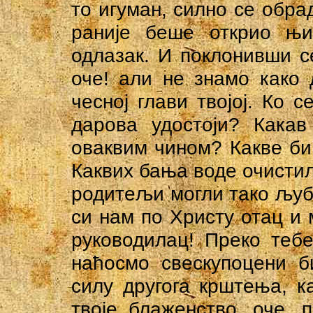
то игуман, силно се обра
раније беше открио њи
одлазак. И поклонивши с
оче! али не знамо како 
чесној глави твојој. Ко 
дарова удостоји? Какав
оваквим чином? Какве би
Каквих бања воде очистил
родитељи могли тако љуби
си нам по Христу отац и 
руководилац! Преко теб
наћосмо свескупоцени б
силу другога крштења, 
твоје блаженство, оче, 