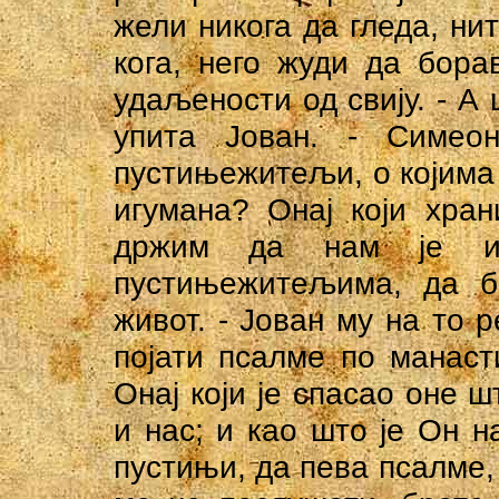
жели никога да гледа, ни
кога, него жуди да бора
удаљености од свију. - А
упита Јован. - Симео
пустињежитељи, о којима 
игумана? Онај који хра
држим да нам је иг
пустињежитељима, да б
живот. - Јован му на то 
појати псалме по манаст
Онај који је спасао оне 
и нас; и као што је Он н
пустињи, да пева псалме, 