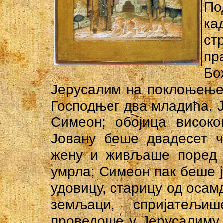
По
ка
ст
пр
Б
Јерусалим на поклоњење
Господњег два младића. 
Симеон; обојица високо
Јовану беше двадесет ч
жену и живљаше поред с
умрла; Симеон пак беше 
удовицу, старицу од осам
земљаци, спријатељ
проведоше у Јерусалиму 