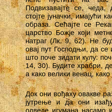
Подвизавајте се, чеда,
стојте јуначки, имајући к
образа. Сећајте се Река
царство Божје који метн
натраг (Лк. 9, 62). Не 
овај пут Господњи, да се
што поче зидати кулу: поч
14, 30). Будите храбри, д
а како велики венац, како 
Док они вођаху овакве ра
јутрење и да они изађу
одведе игумана насамо и