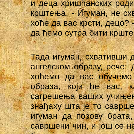
и деца хришћанских род
крштења. - Игуман, не сх
хоће да вас крсти, децо? 
да ћемо сутра бити крште
Тада игуман, схвативши д
ангелском образу, рече: 
хоћемо да вас обучемо 
образа, који ће вас, 
сагрешења ваших учињени
знађаху шта је то саврше
игуман да позову брата
савршени чин, и још се н