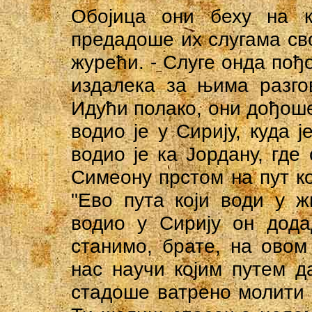
Обојица они беху на 
предадоше их слугама св
журећи. - Слуге онда пођ
издалека за њима разго
Идући полако, они дођоше 
водио је у Сирију, куда 
водио је ка Јордану, где
Симеону прстом на пут ко
"Ево пута који води у жи
водио у Сирију он дода
станимо, брате, на ово
нас научи којим путем д
стадоше ватрено молити 