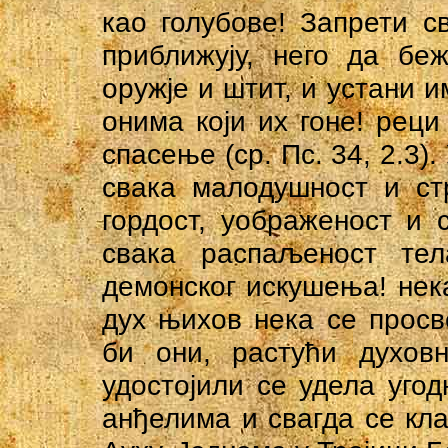
као голубове! Запрети 
приближују, него да бе
оружје и штит, и устани и
онима који их гоне! реци
спасење (ср. Пс. 34, 2.3)
свака малодушност и ст
гордост, уображеност и 
свака распаљеност те
демонског искушења! нек
дух њихов нека се просв
би они, растући духовн
удостојили се удела угод
анђелима и свагда се кл