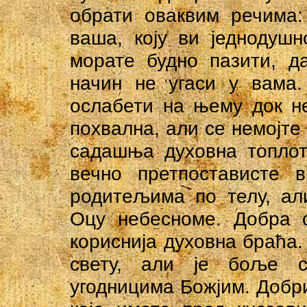
обрати оваквим речима:
ваша, коју ви једнодуш
морате будно пазити, д
начин не угаси у вама.
ослабети на њему док н
похвална, али се немојте
садашња духовна топлот
вечно претпостависте 
родитељима по телу, ал
Оцу небесноме. Добра с
кориснија духовна браћа.
свету, али је боље с
угодницима Божјим. Добр