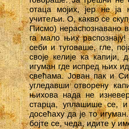
отаца мојих, јер не ја
учитељи. О, какво се ску
Писмо) нераспознавано в
га мало њих распознају
себи и туговаше, гле, по
своје келије ка капији,
игуман где испред њих и
свећама. Јован пак и Си
угледавши отворену кап
њихова нада не изневер
старца, уплашише се, и
досећаху да је то игуман
бојте се, чеда, идите у и