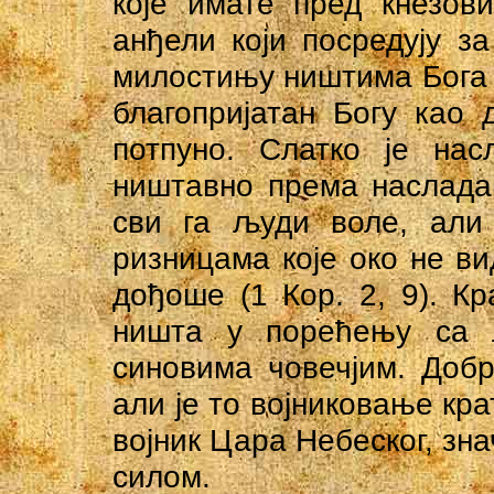
које имате пред кнезов
анђели који посредују з
милостињу ништима Бога р
благопријатан Богу као
потпуно. Слатко је на
ништавно према насладам
сви га људи воле, али
ризницама које око не вид
дођоше (1 Кор. 2, 9). Кр
ништа у порећењу са 
синовима човечјим. Добр
али је то војниковање кр
војник Цара Небеског, зн
силом.