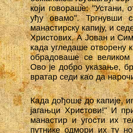
који говораше: "Устани, о
уђу овамо". Тргнувши 
манастирску капију, и сед
Христових. А Јован и Сим
када угледаше отворену ка
обрадоваше се великом 
Ово је добро указање, бр
вратар седи као да нароч
Када дођоше до капије, и
јагањци Христови!" И п
манастир и угости их т
путнике одмори их ту но