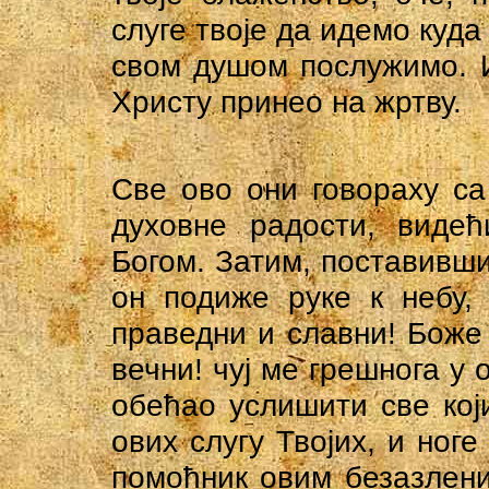
слуге твоје да идемо куда
свом душом послужимо. И
Христу принео на жртву.
Све ово они говораху са
духовне радости, виде
Богом. Затим, поставивши
он подиже руке к небу,
праведни и славни! Боже
вечни! чуј ме грешнога у 
обећао услишити све кој
ових слугу Твојих, и ног
помоћник овим безазлени