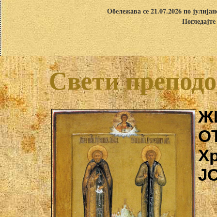
Обележава се 21.07.2026 по јулија
Погледајте
Свети преподо
Ж
О
Х
Ј