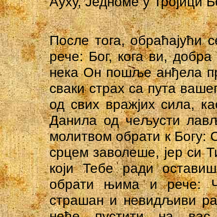
Ауху, Једноме у Тројици Б
После тога, обраћајући с
рече: Бог, кога ви, добра
нека Он пошље анђела пр
сваки страх са пута ваше
од свих вражјих сила, к
Данила од чељусти лављ
молитвом обрати к Богу: 
срцем заволеше, јер си Т
који Тебе ради оставиш
обрати њима и рече: Чу
страшан и невидљиви рат
неће пустити на вас