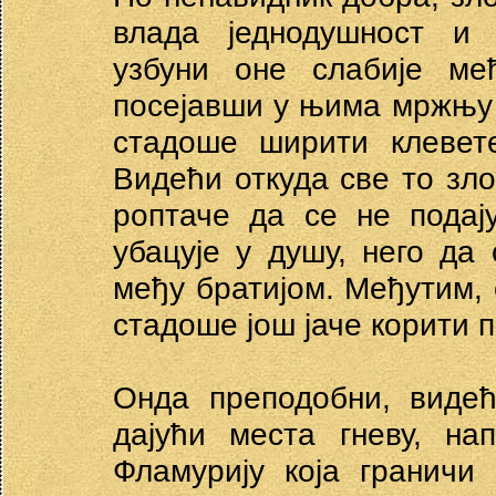
влада једнодушност и 
узбуни оне слабије међ
посејавши у њима мржњу 
стадоше ширити клевет
Видећи откуда све то зло
роптаче да се не подај
убацује у душу, него да 
међу братијом. Међутим, 
стадоше још јаче корити 
Онда преподобни, виде
дајући места гневу, на
Фламурију која граничи