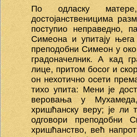
По одласку матере
достојанственицима разм
поступио неправедно, п
Симеона и упитају њега
преподобни Симеон у ок
градоначелник. А кад г
лице, притом босог и скоро
он нехотично осети прем
тихо упита: Мени је до
веровања у Мухамед
хришћанску веру; је ли 
одговори преподобни 
хришћанство, већ напрот