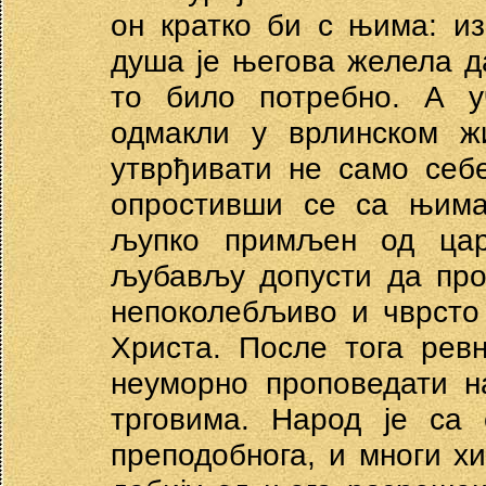
он кратко би с њима: и
душа је његова желела да
то било потребно. А у
одмакли у врлинском жи
утврђивати не само себе
опростивши се са њима
љупко примљен од цари
љубављу допусти да про
непоколебљиво и чврсто
Христа. После тога рев
неуморно проповедати н
трговима. Народ је са
преподобнога, и многи хи