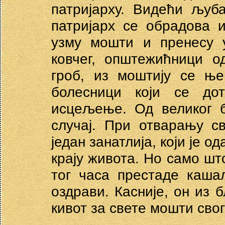
патријарху. Видећи љуб
патријарх се обрадова 
узму мошти и пренесу 
ковчег, општежићници о
гроб, из моштију се ње
болесници који се дот
исцељење. Од великог б
случај. При отварању с
један занатлија, који је 
крају живота. Но само шт
тог часа престаде каша
оздрави. Касније, он из
кивот за свете мошти сво