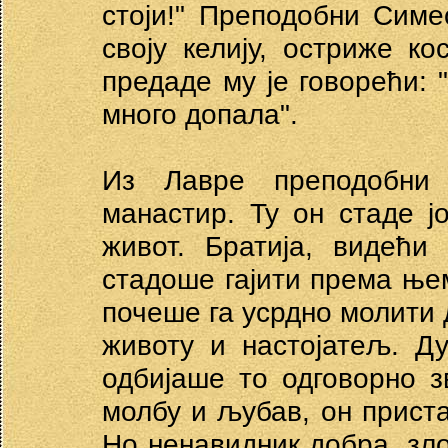
стоји!" Преподобни Симе
своју келију, остриже к
предаде му је говорећи: "
много допала".
Из Лавре преподобни
манастир. Ту он стаде 
живот. Братија, видећи
стадоше гајити према ње
почеше га усрдно молити 
животу и настојатељ. Д
одбијаше то одговорно 
молбу и љубав, он приста
Но ненавидник добра, зло