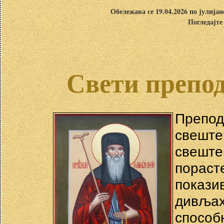
Обележава се 19.04.2026 по јулија
Погледајте
Свети препо
Преп
свешт
свеште
пораст
покази
дивља
способ