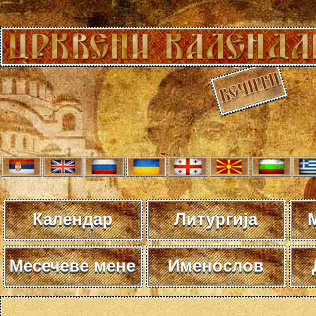
Календар
Литургија
Месечеве мене
Именослов