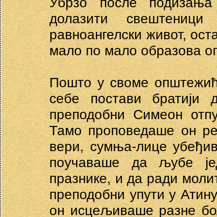
Убрзо после подизања
долазити свештениц
равноангелски живот, оста
мало по мало образова о
Пошто у своме општежић
себе постави братији д
преподобни Симеон отпу
Тамо проповедаше он ре
вери, сумња-лице убеђи
поучаваше да љубе је
празнике, и да ради молит
преподобни упути у Атину.
он исцељиваше разне бо