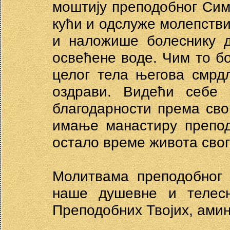
моштију преподобног Сим
кући и одслуже молепстви
и наложише болеснику д
освећене воде. Чим то бо
целог тела његова смрд
оздрави. Видећи себе 
благодарности према сво
имање манастиру препод
остало време живота сво
Молитвама преподобног 
наше душевне и телесн
Преподобних Твојих, амин