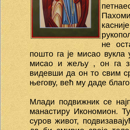
петнае
Пахоми
касни
рукопо
не ост
пошто га је мисао вукла 
мисао и жељу , он га з
видевши да он то свим с
његову, већ му даде благо
Млади подвижник се нај
манастиру Икономион. Ту
суров живот, подвизавају