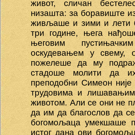
живот, сличан бестел
низашта: за боравиште из
живљаше и зими и лети б
три године, њега нађош
његовим пустињачк
оскудевањем у свему, 
пожелеше да му подраж
стадоше молити да и
преподобни Симеон није 
трудовима и лишавањима
животом. Али се они не п
да им да благослов да се
богомољаца умекшаше пр
истог дана ови богомољ