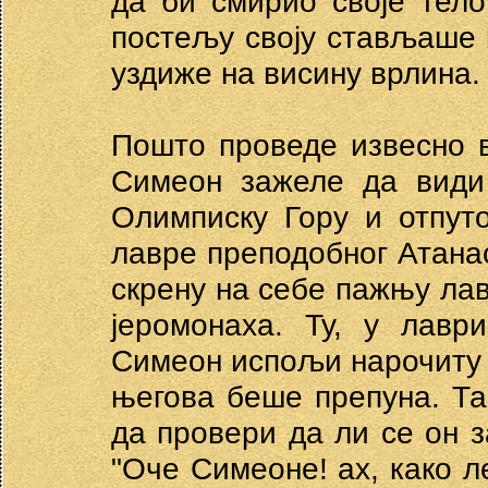
да би смирио своје тело
постељу своју стављаше к
уздиже на висину врлина.
Пошто проведе извесно 
Симеон зажеле да види 
Олимписку Гору и отпуто
лавре преподобног Атана
скрену на себе пажњу лав
јеромонаха. Ту, у лавр
Симеон испољи нарочиту 
његова беше препуна. Так
да провери да ли се он з
"Оче Симеоне! ах, како л