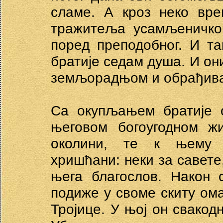
сламе. А кроз неко вр
тражитеља усамљеничког
поред преподобног. И т
братије седам душа. И он
земљорадњом и обрађива
Са окупљањем братије о
његовом богоугодном ж
околини, те к њему 
хришћани: неки за савете,
њега благослов. Након 
подиже у своме скиту ом
Тројице. У њој он свакод