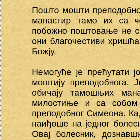
Пошто мошти преподобно
манастир тамо их са ч
побожно поштовање не с
они благочестиви хришћа
Божју.
Немогуће је прећутати ј
моштију преподобнога. 
обичају тамошњих ман
милостиње и са собом
преподобног Симеона. Ка
наиђоше на једног болес
Овај болесник, дознавш