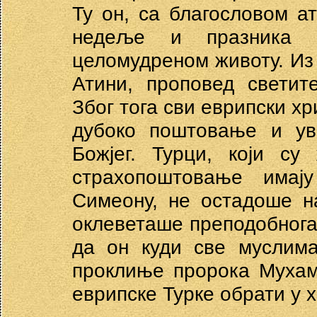
Ту он, са благословом ат
недеље и празника 
целомудреном животу. Из А
Атини, проповед светит
Због тога сви еврипски х
дубоко поштовање и ува
Божјег. Турци, који су
страхопоштовање имај
Симеону, не остадоше н
оклеветаше преподобнога
да он куди све муслима
проклиње пророка Мухам
еврипске Турке обрати у 