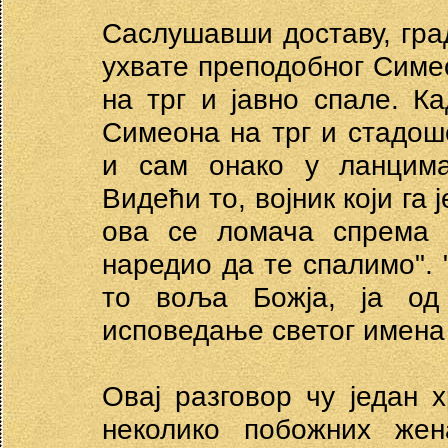
Саслушавши доставу, гра
ухвате преподобног Симеон
на трг и јавно спале. К
Симеона на трг и стадош
и сам онако у ланцим
Видећи то, војник који га 
ова се ломача спрема з
наредио да те спалимо". 
то воља Божја, ја о
исповедање светог имена
Овај разговор чу један
неколико побожних же