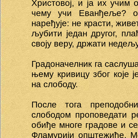
Христовој, и ја их учим
чему учи Еванђеље? оп
наређује: не красти, живе
љубити један другог, пла
своју веру, држати недељу
Градоначелник га саслуш
њему кривицу због које ј
на слободу.
После тога преподоб
слободом проповедати р
обиђе многе градове и се
Фламурији општежиће. Ме