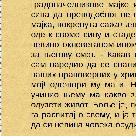
градоначелникове мајке 
сина да преподобног не 
мајка, покренута сажаљењ
оде к своме сину и стаде
невино оклеветаном иноку
за његову смрт. - Какав 
сам наредио да се спал
наших правоверних у хриш
мој! одговори му мати. Н
учинио њему ма какво зл
одузети живот. Боље је, п
га распитај о свему, и ја
да си невина човека осуди