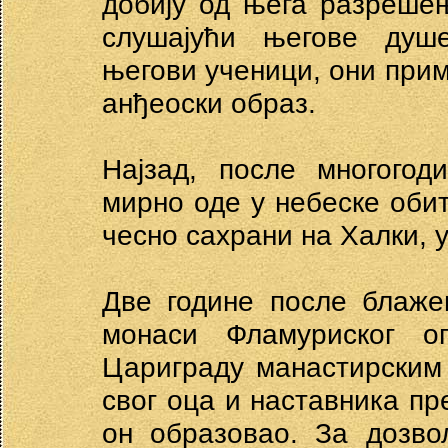
добију од њега разрешењ
слушајући његове душе
његови ученици, они при
анђеоски образ.
Најзад, после многого
мирно оде у небеске оби
чесно сахрани на Халки, 
Две године после блаже
монаси Фламуриског о
Цариграду манастирским
свог оца и наставника пр
он образовао. За дозво