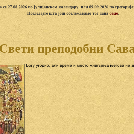
 се 27.08.2026 по јулијанском календару, или 09.09.2026 по грегориј
Погледајте шта још обележавамо тог дана
овде
.
Свети преподобни Сав
Богу угодио, али време и место живљења његова не зн