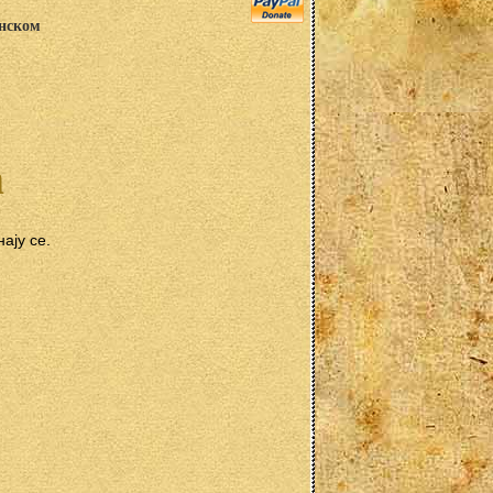
анском
а
ају се.