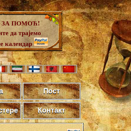
 ЗА ПОМОЋ!
те да трајемо
те календар
а
Пост
стере
Контакт