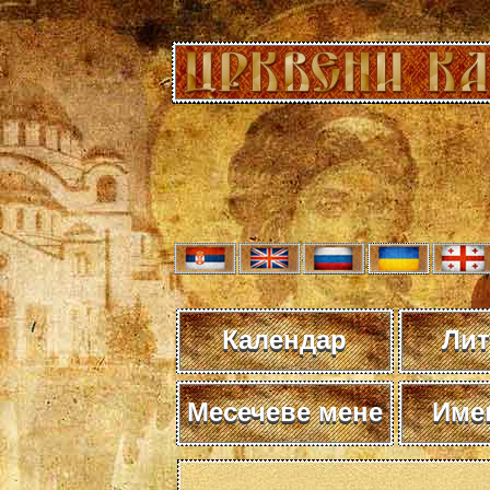
Календар
Лит
Месечеве мене
Име