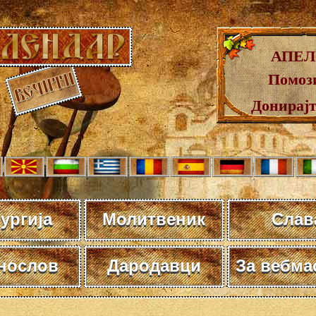
АПЕЛ
Помози
Донирај
ургија
Молитвеник
Слав
нослов
Дародавци
За вебма