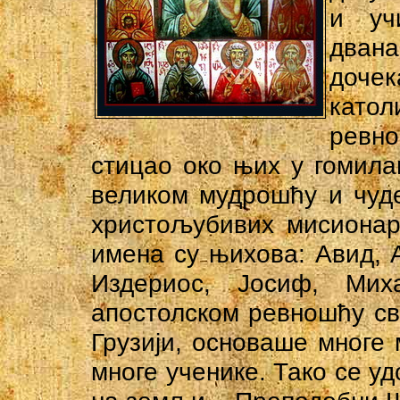
и уч
дван
доче
като
ревно
стицао око њих у гомила
великом мудрошћу и чуд
христољубивих мисионара
имена су њихова: Авид, А
Издериос, Јосиф, Ми
апостолском ревношћу св
Грузији, основаше многе
многе ученике. Тако се у