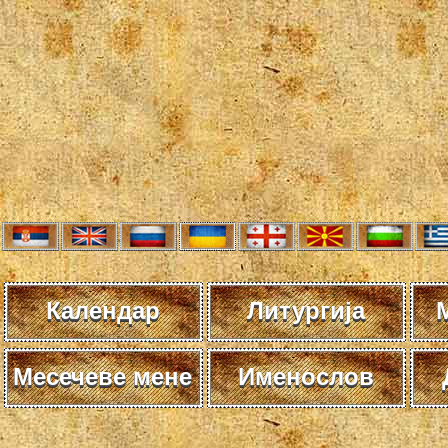
Календар
Литургија
Месечеве мене
Именослов