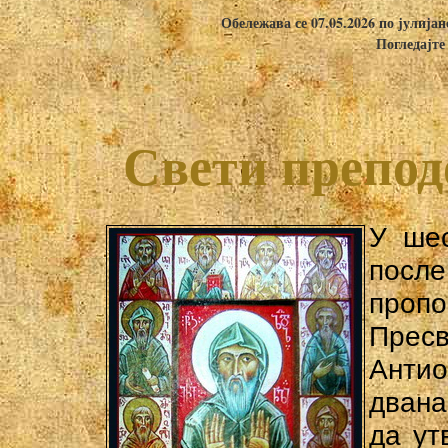
Обележава се 07.05.2026 по јулија
Погледајте
Свети препод
У шес
посл
пропо
Пресв
Антио
двана
да ут