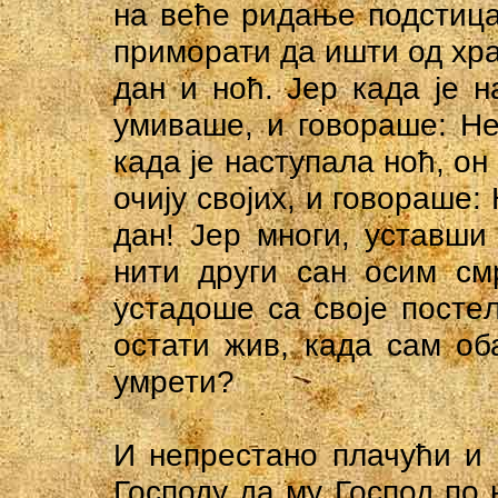
на веће ридање подстицах
приморати да ишти од хра
дан и ноћ. Јер када је н
умиваше, и говораше: Не
када је наступала ноћ, о
очију својих, и говораше:
дан! Јер многи, уставши
нити други сан осим см
устадоше са своје постељ
остати жив, када сам о
умрети?
И непрестано плачући и
Господу да му Господ по