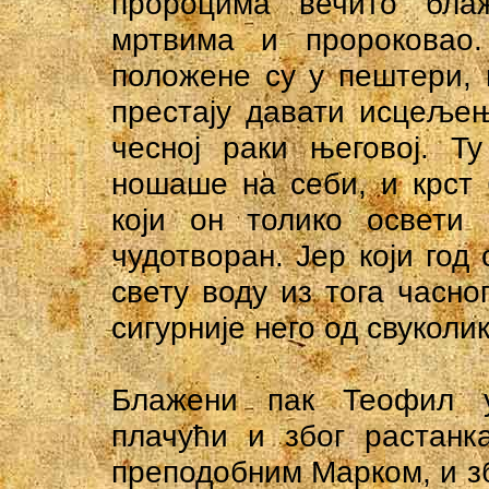
пророцима вечито блаж
мртвима и пророковао
положене су у пештери, 
престају давати исцељењ
чесној раки његовој. Т
ношаше на себи, и крст 
који он толико освети
чудотворан. Јер који год
свету воду из тога часно
сигурније него од свуколи
Блажени пак Теофил у
плачући и због растанк
преподобним Марком, и зб