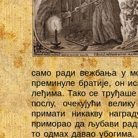
само ради вежбања у мо
преминуле братије, он и
леђима. Тако се труђаше
послу, очекујући велик
примати никакву награ
приморао да љубави ради 
то одмах давао убогима.