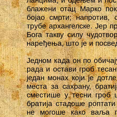
ланцима, и бдењем и пост
блажени отац Марко пок
бојао смрти; напротив,
трубе архангелске. Јер 
Бога такву силу чудотво
наређења, што је и посве
Једном када он по обичај
рада и остави гроб теса
један монах који је дотл
места за сахрану, брати
сместише у тесни гроб 
братија стадоше роптати
не могоше како ваља п