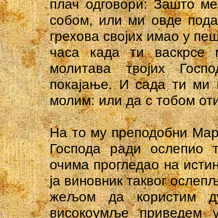
плач одговори: Зашто м
собом, или ми овде пода
грехова својих имао у пе
часа када ти васкрсе 
молитава твојих Госп
покајање. И сада ти ми
молим: или да с тобом от
На то му преподобни Марк
Господа ради ослепио т
очима прогледао на истин
ја виновник таквог ослепљ
жељом да користим ду
високоумље приведем 