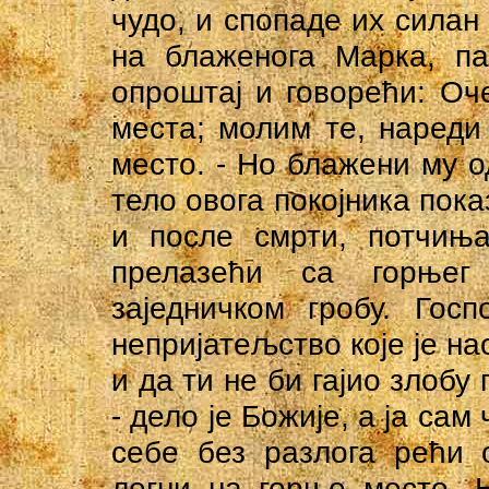
чудо, и спопаде их силан 
на блаженога Марка, па
опроштај и говорећи: Оч
места; молим те, наред
место. - Но блажени му о
тело овога покојника пок
и после смрти, потчиња
прелазећи са горње
заједничком гробу. Гос
непријатељство које је на
и да ти не би гајио злобу
- дело је Божије, а ја сам
себе без разлога рећи 
легни на горње место. 