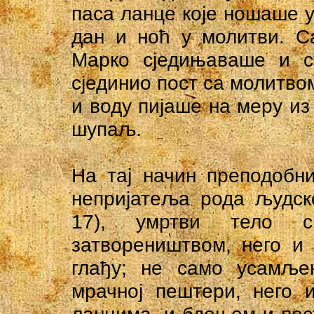
паса ланце које ношаше у
дан и ноћ у молитви. С
Марко сједињаваше и ст
сјединио пост са молитвом
и воду пијаше на меру из 
шупаљ.
На тај начин преподобн
непријатеља рода људско
17), умртви тело с
затвореништвом, него и
глађу; не само усамље
мрачној пештери, него