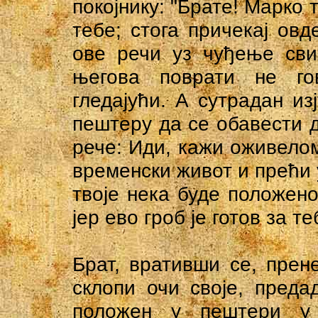
покојнику: "Брате! Марко т
тебе; стога причекај овд
ове речи уз чуђење сви
његова поврати не го
гледајући. А сутрадан из
пештеру да се обавести д
рече: Иди, кажи оживелом
временски живот и прећи у
твоје нека буде положен
јер ево гроб је готов за те
Брат, вративши се, прен
склопи очи своје, преда
положен у пештери у