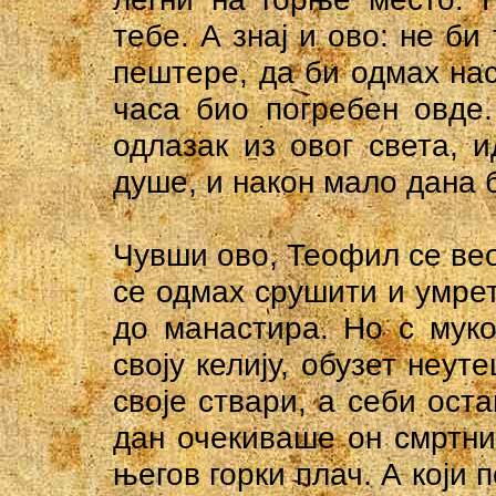
тебе. А знај и ово: не б
пештере, да би одмах нас
часа био погребен овде.
одлазак из овог света, и
душе, и након мало дана
Чувши ово, Теофил се ве
се одмах срушити и умрет
до манастира. Но с мук
своју келију, обузет неу
своје ствари, а себи ост
дан очекиваше он смртни
његов горки плач. А који 