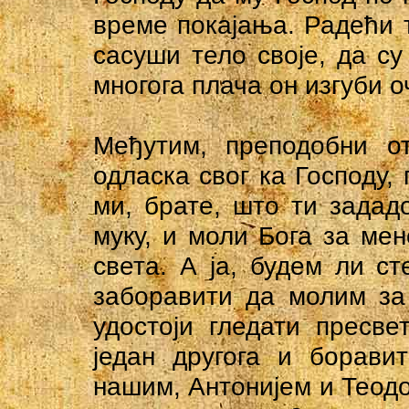
време покајања. Радећи т
сасуши тело своје, да су
многога плача он изгуби 
Међутим, преподобни о
одласка свог ка Господу,
ми, брате, што ти зададо
муку, и моли Бога за мен
света. А ја, будем ли с
заборавити да молим за
удостоји гледати пресв
један другога и борави
нашим, Антонијем и Теодо