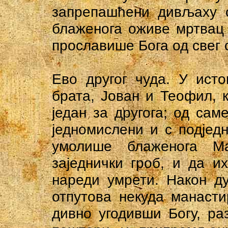
запрепашћени дивљаху о
блаженога оживе мртвац 
прославише Бога од свег 
Ево другог чуда. У ист
брата, Јован и Теофил, 
један за другога; од сам
једномислени и с подјед
умолише блаженога М
заједнички гроб, и да 
нареди умрети. Након д
отпутова некуда манаст
дивно угодивши Богу, ра