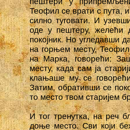
пештери у припремљени
Теофил се врати с пута, и
силно туговати. И узевш
оде у пештеру, желећи 
покојник. Но угледавши да
на горњем месту, Теофил
на Марка, говорећи: За
месту, када сам ја стари
клањаше му се говорећи
Затим, обративши се покој
то место твом старијем бр
И тог тренутка, на реч 
доње место. Сви који б