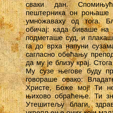
сваки дан. Спомињућ
пештерника он роњаше п
умножаваху од тога. 
обичај: када биваше на
подметаше суд, и плакаш
га до врха напуни сузам
сагласно обећању препо
да му је близу крај. Стог
Му сузе његове буду пр
говораше овако: Владат
Христе, Боже мој! Ти н
њихово обраћење. Ти зн
Утешитељу благи, здра
укрепљење оних који малак