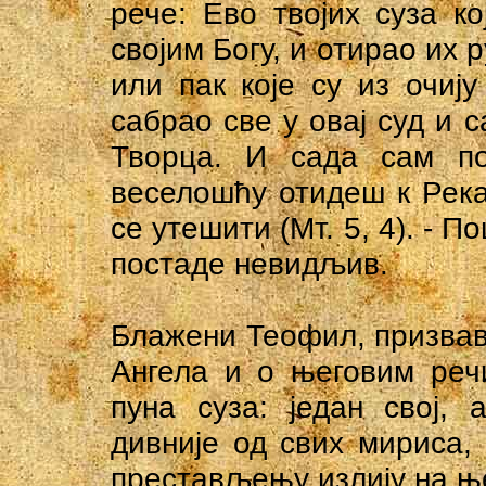
рече: Ево твојих суза к
својим Богу, и отирао их
или пак које су из очиј
сабрао све у овај суд и 
Творца. И сада сам по
веселошћу отидеш к Река
се утешити (Мт. 5, 4). - П
постаде невидљив.
Блажени Теофил, призвав
Ангела и о његовим реч
пуна суза: један свој, 
дивније од свих мириса,
престављењу излију на ње