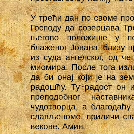
У трећи дан по своме пр
Господу да созерцава Тр
његово положише у п
блаженог Јована, близу 
из суда ангелског, од ч
миомира. После тога изли
да би онај који је на з
радошћу. Ту радост он 
преподобног наставн
чудотворца, а благодаћу 
слављеноме, приличи сва
векове. Амин.