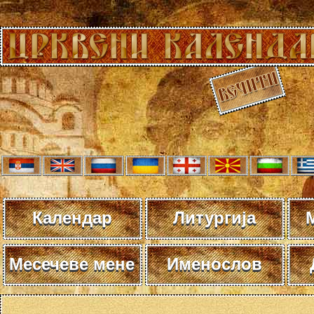
Календар
Литургија
Месечеве мене
Именослов