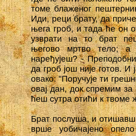
томе блаженог пештерни
Иди, реци брату, да приче
њега гроб, и тада ће он о
узврати на то брат пеш
његово мртво тело; а
наређујеш? - Преподобн
да гроб још није готов. И
овако: "Поручује ти грешн
овај дан, док спремим за 
ћеш сутра отићи к твоме 
Брат послуша, и отишавши
врше уобичајено опело