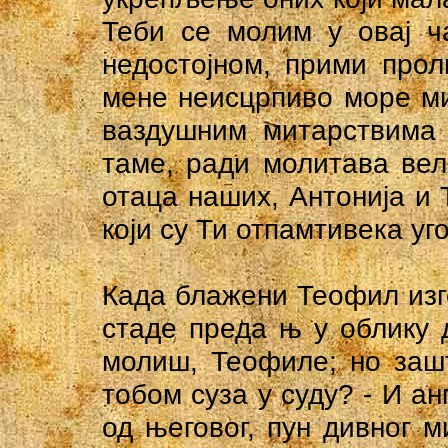
Теби се молим у овај ч
недостојном, прими прол
мене неисцрпиво море ми
ваздушним митарствима 
таме, ради молитава вел
отаца наших, Антонија и 
који су Ти отпамтивека уг
Када блажени Теофил изг
стаде преда њ у облику 
молиш, Теофиле; но заш
тобом суза у суду? - И ан
од његовог, пун дивног м