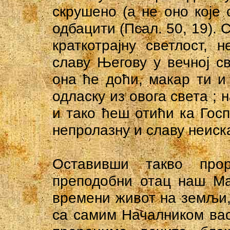
скрушено (а не оно које
одбацити (Псал. 50, 19). 
краткотрајну светлост,
славу Његову у вечној св
она ће доћи, макар ти и
одласку из овога света ; 
и тако ћеш отићи ка Госп
непролазну и славу неиск
Оставивши такво про
преподобни отац наш Ма
времени живот на земљи, 
са самим Началником ва