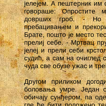
јелејем. А пештерник им
говораше: Опростите м
доврших гроб. - Но
пребацивањем и прекори
Брате, пошто је место тес
прелиј себе. - Мртвац пр
јелеј и прели себи крсто
судић, а сам на очиглед 
чуда све обузе ужас и тре
Другом приликом догод
боловања умре. Један о
обичају сунђером, па од
где ће бити положено те