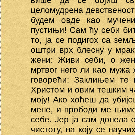
више да се бојиш св
целомудрена девственост
будем овде као мучени
пустињи! Сам ћу себи би
то, ја се подигох са земљ
оштри врх блесну у мраку
жени: Живи себи, о жен
мртвог него ли као мужа ж
говорећи: Заклињем те
Христом и овим тешким ча
моју! Ако хоћеш да убије
мене, и прободи ме њиме
себе. Јер ја сам донела 
чистоту, на коју се научи