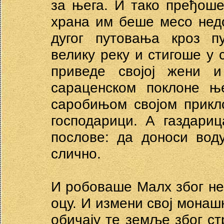
за њега. И тако пређоше
храна им беше месо нед
дугог путовања кроз п
велику реку и стигоше у 
приведе својој жени 
сараценском поклоне њ
саробињом својом прикл
господарици. А газдари
послове: да доноси вод
слично.
И робоваше Малх због н
оцу. И измени свој монашк
обичају те земље због с