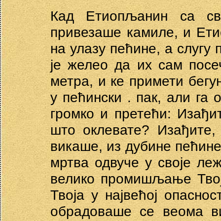
Кад Етиопљанин са св
привезаше камиле, и Ет
на улазу пећине, а слугу 
је желео да их сам посе
метра, и ке примети бегун
у пећински . пак, али га
громко и претећи: Изађит
што оклевате? Изађите, 
викаше, из дубине пећине 
мртва одвуче у своје леж
велико промишљање Твој
Твоја у највећој опасно
обрадоваше се веома ви