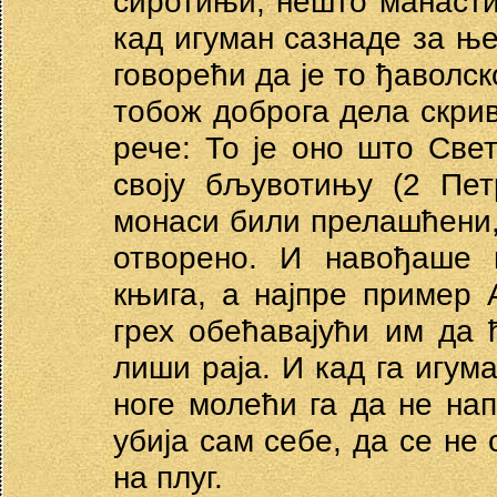
сиротињи, нешто манасти
кад игуман сазнаде за ње
говорећи да је то ђаволс
тобож доброга дела скрив
рече: То је оно што Све
своју бљувотињу (2 Пет
монаси били прелашћени, 
отворено. И навођаше 
књига, а најпре пример 
грех обећавајући им да ћ
лиши раја. И кад га игум
ноге молећи га да не нап
убија сам себе, да се не 
на плуг.