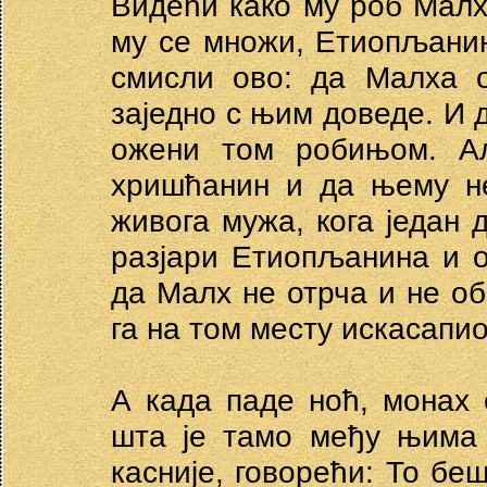
Видећи како му роб Малх
му се множи, Етиопљани
смисли ово: да Малха 
заједно с њим доведе. И
ожени том робињом. Ал
хришћанин и да њему не
живога мужа, кога један 
разјари Етиопљанина и 
да Малх не отрча и не об
га на том месту искасапио
А када паде ноћ, монах 
шта је тамо међу њима
касније, говорећи: То беш