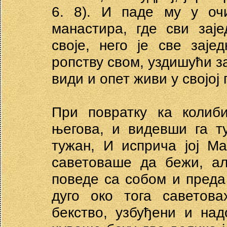
6. 8). И паде му у оч
манастира, где сви зај
своје, него је све заје
ропству свом, уздишући з
види и опет живи у својој
При повратку ка колиби
његова, и видевши га т
тужан, И исприча јој М
саветоваше да бежи, ал
поведе са собом и преда
дуго око тога саветов
бекство, узбуђени и на