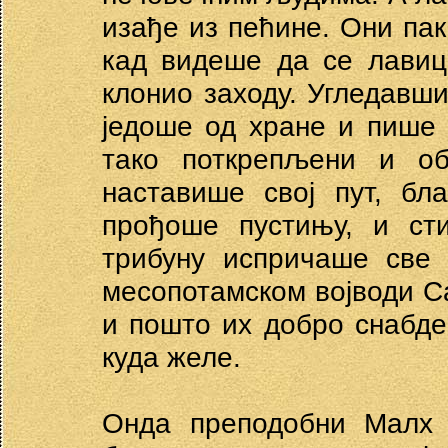
изађе из пећине. Они пак
кад видеше да се лавиц
клонио заходу. Угледавши
једоше од хране и пише
тако поткрепљени и о
наставише свој пут, бл
прођоше пустињу, и сти
трибуну испричаше све 
месопотамском војводи Са
и пошто их добро снабде 
куда желе.
Онда преподобни Малх 