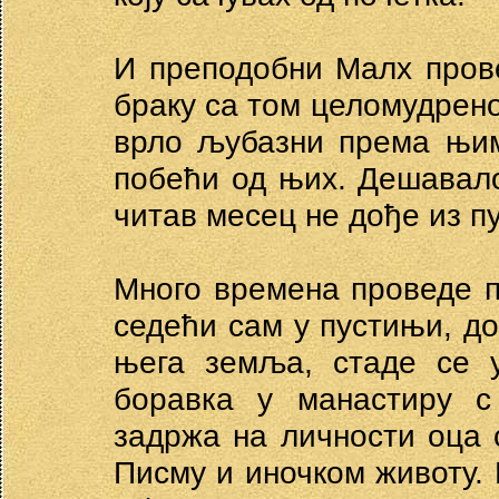
И преподобни Малх пров
браку са том целомудрен
врло љубазни према њим
побећи од њих. Дешавало
читав месец не дође из п
Много времена проведе п
седећи сам у пустињи, до
њега земља, стаде се у
боравка у манастиру с
задржа на личности оца с
Писму и иночком животу