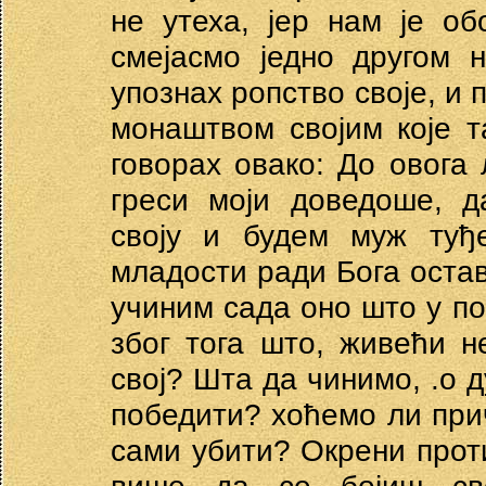
не утеха, јер нам је о
смејасмо једно другом 
упознах ропство своје, и
монаштвом својим које т
говорах овако: До овога
греси моји доведоше, д
своју и будем муж ту
младости ради Бога остав
учиним сада оно што у по
због тога што, живећи н
свој? Шта да чинимо, .о 
победити? хоћемо ли при
сами убити? Окрени проти