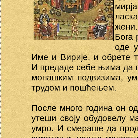
мирј
ласк
жени.
Бога 
оде 
Име и Вирије, и обрете 
И предаде себе њима да г
монашким подвизима, ум
трудом и пошћењем.
После много година он одл
утеши своју обудовелу ма
умро. И смераше да прод