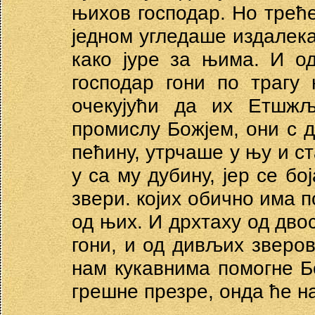
њихов господар. Но треће
једном угледаше издалек
како јуре за њима. И о
господар гони по трагу
очекујући да их Етшжљ
промислу Божјем, они с д
пећину, утрчаше у њу и с
у са му дубину, јер се бо
звери. којих обично има п
од њих. И дрхтаху од двос
гони, и од дивљих зверо
нам кукавнима помогне Бо
грешне презре, онда ће н