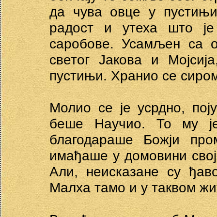
да чува овце у пустињи
радост и утеха што је
саробове. Усамљен са 
светог Јакова и Мојсиј
пустињи. Хранио се сиром
Молио се је усрдно, пој
беше Научио. То му ј
благодараше Божји про
имађаше у домовини својо
Али, неисказане су ђав
Малха тамо и у таквом жи