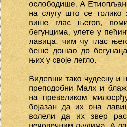
ослободише. А Етиопљани
на слугу што се толико
више глас његов, пом
бегунцима, улете у пећин
лавица, чим чу глас њег
беше дошао до бегунаца
њих у своје легло.
Видевши тако чудесну и н
преподобни Малх и блаж
на превеликом милосрђ
бојазан да их она лави
волели да их звер рас
нечовечним људима. А лав