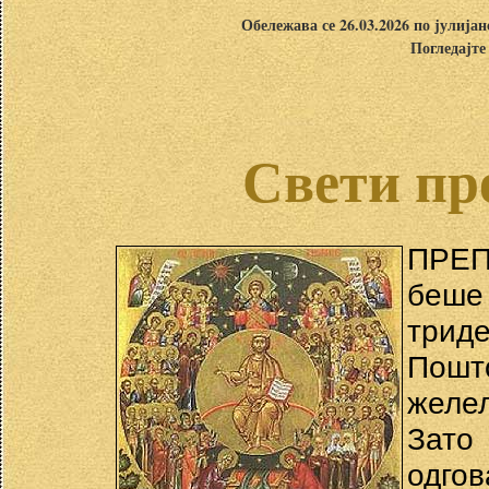
Обележава се 26.03.2026 по јулија
Погледајте
Свети пр
ПРЕП
беше
триде
Пошт
желел
Зато
одгов