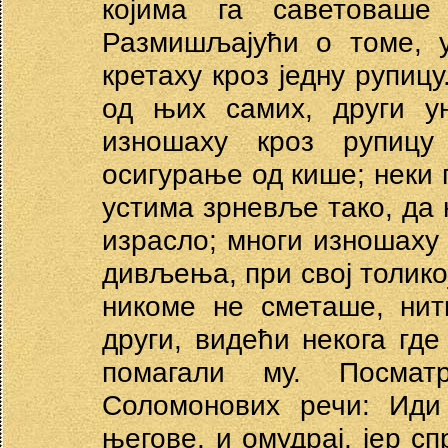
којима га саветоваш
Размишљајући о томе, у
кретаху кроз једну рупицу
од њих самих, други у
изношаху кроз рупиц
осигурање од кише; неки 
устима зрневље тако, да н
израсло; многи изношаху с
дивљења, при свој толико
никоме не сметаше, нит
други, видећи некога где
помагали му. Посмат
Соломонових речи: Иди 
његове, и омудрај, јер сп