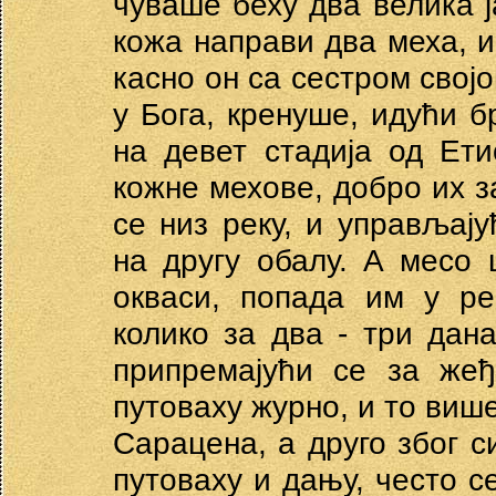
чуваше беху два велика ј
кожа направи два меха, и
касно он са сестром својо
у Бога, кренуше, идући б
на девет стадија од Ет
кожне мехове, добро их 
се низ реку, и управљај
на другу обалу. А месо 
окваси, попада им у ре
колико за два - три дан
припремајући се за жеђ
путоваху журно, и то више
Сарацена, а друго због с
путоваху и дању, често се