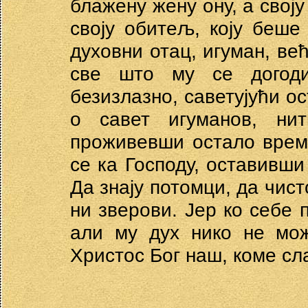
блажену жену ону, а своју
своју обитељ, коју беше
духовни отац, игуман, ве
све што му се догод
безизлазно, саветујући ос
о савет игуманов, ни
проживевши остало време
се ка Господу, оставивш
Да знају потомци, да чист
ни зверови. Јер ко себе 
али му дух нико не мож
Христос Бог наш, коме сл