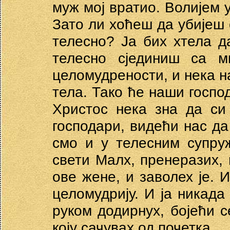
муж мој вратио. Волијем у
Зато ли хоћеш да убијеш 
телесно? Ја бих хтела д
телесно сјединиш са м
целомудрености, и нека н
тела. Тако ће наши госпо
Христос нека зна да си
господари, видећи нас да
смо и у телесним супру
свети Малх, пренеразих, 
ове жене, и заволех је. 
целомудрију. И ја никада
руком додирнух, бојећи с
коју сачувах од почетка.