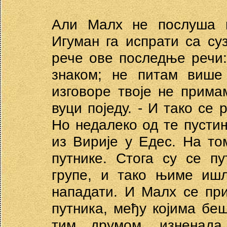
Али Малх не послуша и
Игуман га испрати са су
рече ове последње речи:
знаком; не питам више 
изговоре твоје не примам
вуци поједу. - И тако се
Но недалеко од те пустињ
из Вирије у Едес. На т
путнике. Стога су се п
групе, и тако њиме иш
нападати. И Малх се при
путника, међу којима бе
тим друмом, изненад