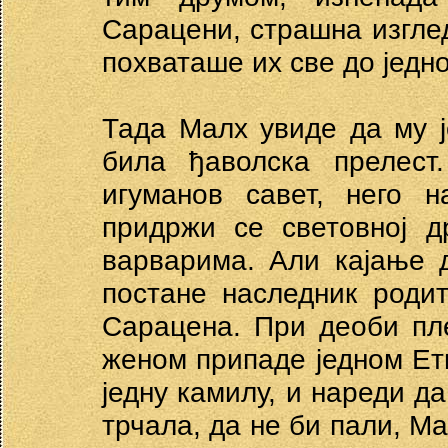
Сарацени, страшна изглед
похваташе их све до једн
Тада Малх увиде да му ј
била ђаволска прелес
игуманов савет, него н
придржи се световној д
варварима. Али кајање д
постане наследник роди
Сарацена. При деоби пл
женом припаде једном Ети
једну камилу, и нареди да
трчала, да не би пали, Ма