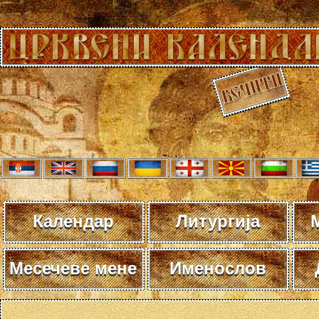
Календар
Литургија
Месечеве мене
Именослов