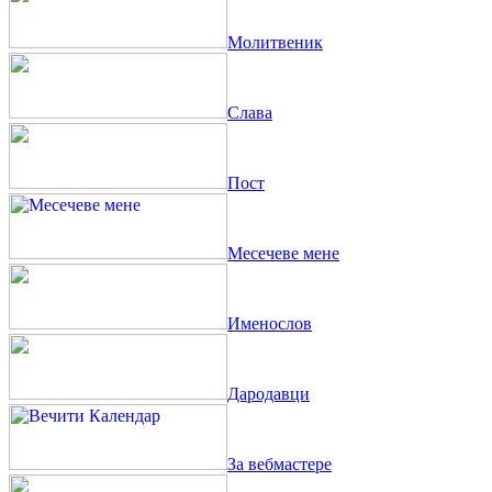
Молитвеник
Слава
Пост
Месечеве мене
Именослов
Дародавци
За вебмастере