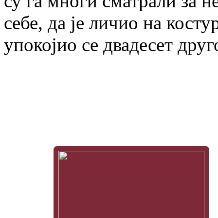
су га многи сматрали за н
себе, да је личио на кост
упокојио се двадесет друг