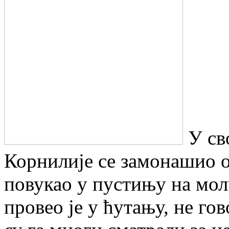
У сво
Корнилије се замонашио о
повукао у пустињу на мол
провео је у ћутању, не гов