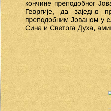
кончине преподобног Јов
Георгије, да заједно п
преподобним Јованом у с
Сина и Светога Духа, ами