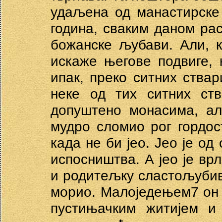
удаљена од манастирске
година, сваким даном рас
божанске љубави. Али, 
искаже његове подвиге,
ипак, преко ситних ствар
неке од тих ситних ств
допуштено монасима, ал
мудро сломио рог гордост
када не би јео. Јео је од
испосништва. А јео је врл
и родитељку сластољубив
морио. Малоједењем7 он ј
пустињачким житијем 