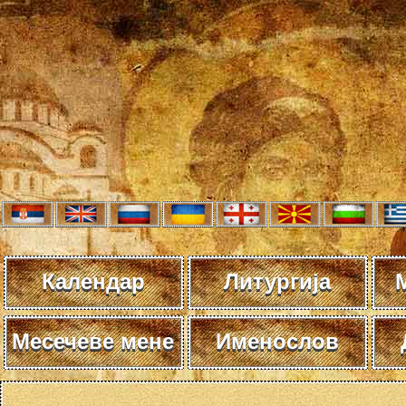
Календар
Литургија
Месечеве мене
Именослов