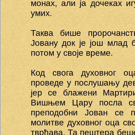
монах, али ја дочеках и
умих.
Таква бише пророчанст
Јовану док је још млад 
потом у своје време.
Код свога духовног оц
проведе у послушању дев
јер се блажени Мартири
Вишњем Цару посла св
преподобни Јован се п
молитве духовног оца св
тврћава. Та пештера беше