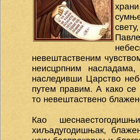
храни
сумњ
свету
Павле
небе
невештаственим чувством
неисцрпним насладама, 
наследивши Царство небе
путем правим. А како се
то невештаствено блажен
Као шеснаестогодиш
хиљадугодишњак, блажен