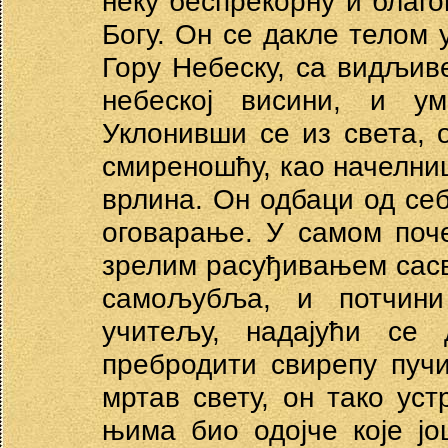
неку беспрекорну и благо
Богу. Он се дакле телом 
Гору Небеску, са видљив
небеској висини, и ум
Уклонивши се из света, 
смиреношћу, као начелни
врлина. Он одбаци од себ
оговарање. У самом поче
зрелим расуђивањем сас
самољубља, и потчини
учитељу, надајући се
пребродити свирепу пучи
мртав свету, он тако уст
њима био одојче које ј