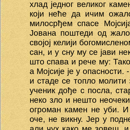
хлад једног великог каме
који неће да ичим ожал
милосрђем спасе Мојсиј
Јована поштеди од жало
својој келији богомислен
сан, и у сну му се јави н
што спава и рече му: Так
а Мојсије је у опасности.
и стаде се топло молити 
ученик дође с посла, ста
неко зло и нешто неочеки
огроман камен не уби. И
оче, не викну. Јер у подн
али чух како ме зовеш, и