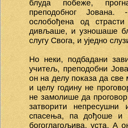
блуда побеже, прог
преподобног Јована.
ослобођена од страсти
дивљаше, и узношаше бл
слугу Свога, и уједно слуз
Но неки, подбадани зави
учитељ, преподобни Јов
он на делу показа да све 
и целу годину не прогово
не замолише да проговор
затворити непресушни 
спасења, па дођоше и 
богоглагољива. уста. А о