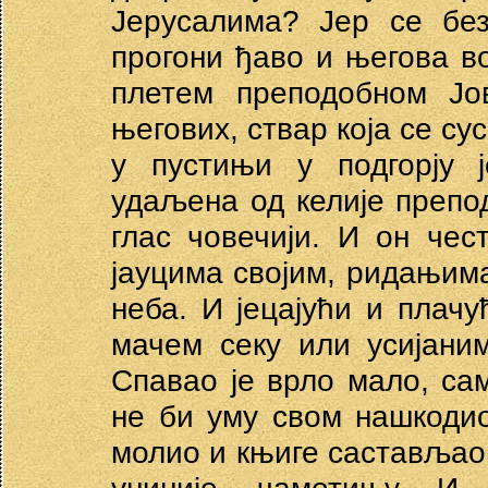
Јерусалима? Јер се без
прогони ђаво и његова во
плетем преподобном Јов
његових, ствар која се су
у пустињи у подгорју 
удаљена од келије препо
глас човечији. И он чес
јауцима својим, ридањим
неба. И јецајући и плачу
мачем секу или усијани
Спавао је врло мало, с
не би уму свом нашкоди
молио и књиге састављао.