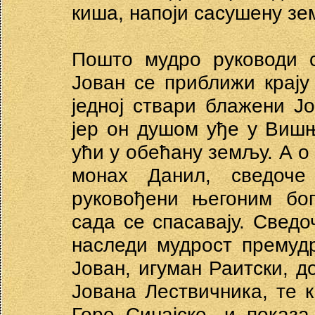
киша, напоји сасушену зе
Пошто мудро руководи с
Јован се приближи крају
једној ствари блажени Јо
јер он душом уђе у Вишњ
ући у обећану земљу. А о
монах Данил, сведоче
руковођени његоним бог
сада се спасавају. Сведо
наследи мудрост премуд
Јован, игуман Раитски, д
Јована Лествичника, те 
Горе Синајске, и показа