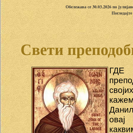
Обележава се 30.03.2026 по јулија
Погледајте
Свети преподоб
ГДЕ 
препо
своји
кажем
Данил
овај
какв