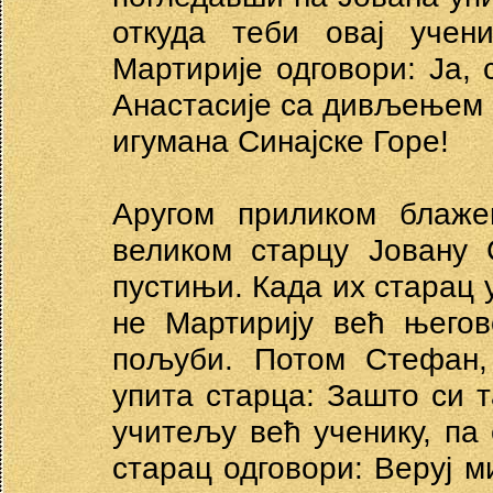
откуда теби овај учен
Мартирије одговори: Ја, с
Анастасије са дивљењем р
игумана Синајске Горе!
Аругом приликом блаже
великом старцу Јовану С
пустињи. Када их старац у
не Мартирију већ његов
пољуби. Потом Стефан, 
упита старца: Зашто си т
учитељу већ ученику, па
старац одговори: Веруј ми