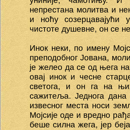
униније, чамотињу. И
непрестана молитва и не
и ноћу созерцавајући у
чистоте душевне, он се н
Инок неки, по имену Мој
преподобног Јована, моли 
је желео да се од њега н
овај инок и чесне старц
светога, и он га на њ
сажитеља. Једнога дана 
извесног места носи земљ
Мојсије оде и вредно рађ
беше силна жега, јер беј