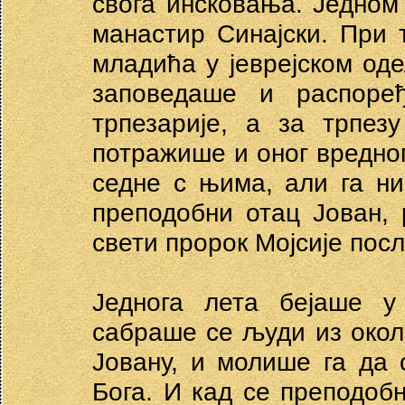
свога инсковања. Једном
манастир Синајски. При 
младића у јеврејском оде
заповедаше и распоре
трпезарије, а за трпез
потражише и оног вредно
седне с њима, али га ни
преподобни отац Јован, 
свети пророк Мојсије пос
Једнога лета бејаше у
сабраше се људи из окол
Јовану, и молише га да
Бога. И кад се преподоб