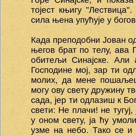
тојест књигу "Лествица".
сила њена упућује у бого
Када преподобни Јован од
његов брат по телу, ава Г
обитељи Синајске. Али 
Господине мој, зар ти о
молих, да мене пошаљеш
могу ову свету дружину тв
сада, јер ти одлазиш к Бо
свети: Не плачи! не тугуј
у оном свету, ја ћу умол
узме на небо. Тако се и