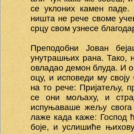
се уклоних камен паде.
ништа не рече своме учен
срцу свом узнесе благода
Преподобни Јован беј
унутрашњих рана. Тако, 
овладао демон блуда. И о
оцу, и исповеди му своју
на то рече: Пријатељу, п
се они мољаху, и стра
испуњаваше жељу свога 
лаже када каже: Господ 
боје, и услишиће њихову