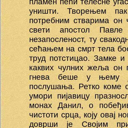
пламен пећи телесне угас
уништи. Творењем па
потребним стварима он 
свети апостол Павле
незапосленост, ту свакод
сећањем на смрт тела боо
труд потстицао. Замке и
каквих чулних жеља он 
гнева беше у њему ј
послушања. Ретко коме о
умори пијавицу празнос
монах Данил, о побеђи
чистоти срца, коју овај 
доврши је Својим при