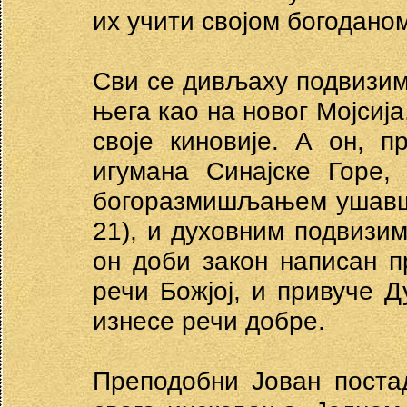
их учити својом богодано
Сви се дивљаху подвизим
њега као на новог Мојсија
своје киновије. А он, 
игумана Синајске Горе,
богоразмишљањем ушавши 
21), и духовним подвизим
он доби закон написан п
речи Божјој, и привуче Д
изнесе речи добре.
Преподобни Јован поста