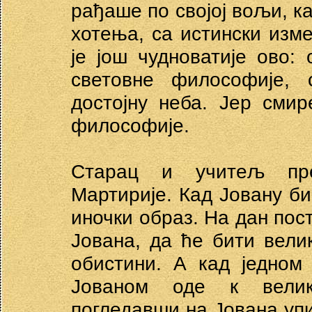
рађаше по својој вољи, ка
хотења, са истински изм
је још чудноватије ово:
световне философије, 
достојну неба. Јер сми
философије.
Старац и учитељ пре
Мартирије. Кад Јовану би
иночки образ. На дан пос
Јована, да ће бити вели
обистини. А кад једном
Јованом оде к велик
погледавши на Јована упи