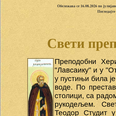
Обележава се 16.08.2026 по јулија
Погледајте
Свети пре
Преподобни Хер
"Лавсаику" и у "
у пустињи била ј
воде. По преста
столици, са радом
рукодељем. Све
Теодор Студит у