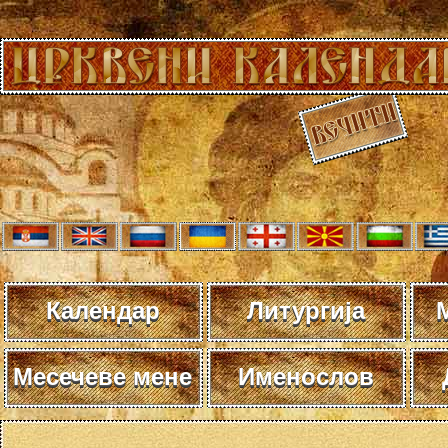
Календар
Литургија
Месечеве мене
Именослов