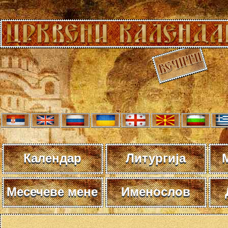
Календар
Литургија
Месечеве мене
Именослов