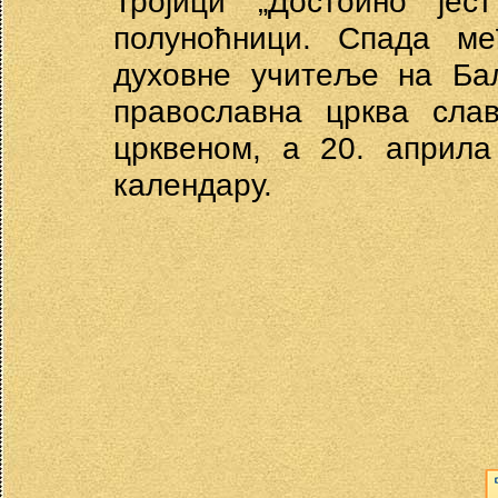
Тројици „Достоино јес
полуноћници. Спада ме
духовне учитеље на Бал
православна црква сла
црквеном, а 20. априла
календару.