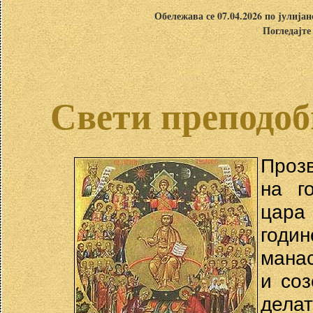
Обележава се 07.04.2026 по јулија
Погледајте
Свети преподоб
Проз
на г
цара
годин
манас
и со
дела