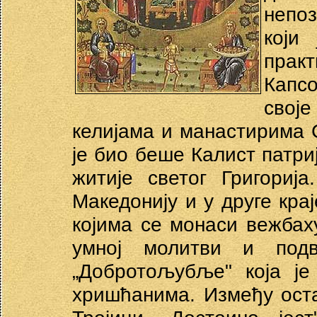
непо
који
прак
Капсо
свој
келијама и манастирима 
је био беше Калист патриј
житије светог Григориј
Македонију и у друге кра
којима се монаси вежбах
умној молитви и под
„Добротољубље" која је
хришћанима. Између оста