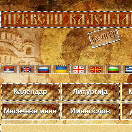
Календар
Литургија
Месечеве мене
Именослов