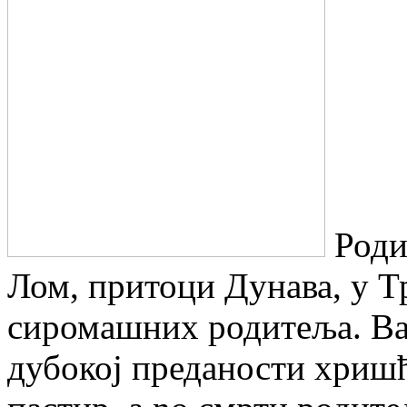
Родио
Лом, притоци Дунава, у Тр
сиромашних родитеља. Вас
дубокој преданости хришћ