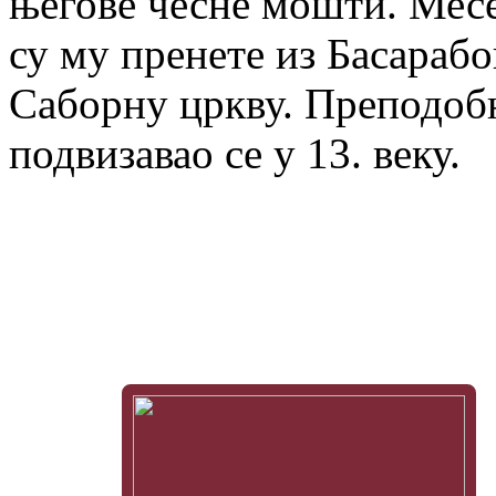
његове чесне мошти. Месе
су му пренете из Басараб
Саборну цркву. Преподоб
подвизавао ce y 13. веку.