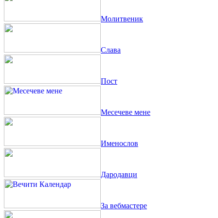
Молитвеник
Слава
Пост
Месечеве мене
Именослов
Дародавци
За вебмастере