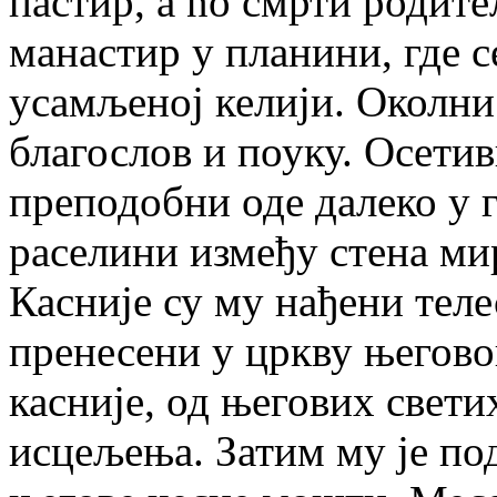
пастир, a no смрти родит
манастир у планини, где с
усамљеној келији. Околни
благослов и поуку. Осетив
преподобни оде далеко у г
раселини између стена мир
Касније су му нађени тел
пренесени у цркву његово
касније, од његових свети
исцељења. Затим му је по