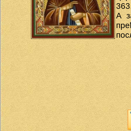
363
А з
пре
пос