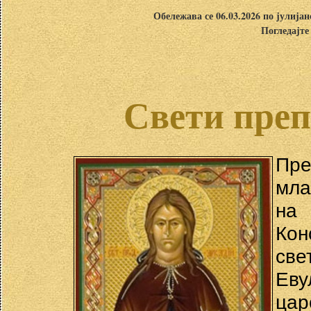
Обележава се 06.03.2026 по јулија
Погледајте
Свети преп
Пре
мла
на
Кон
све
Еву
цар