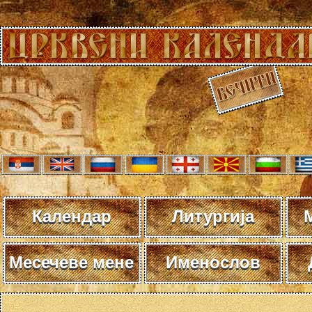
Календар
Литургија
Месечеве мене
Именослов