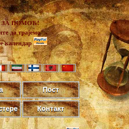
 ЗА ПОМОЋ!
те да трајемо
те календар
а
Пост
стере
Контакт