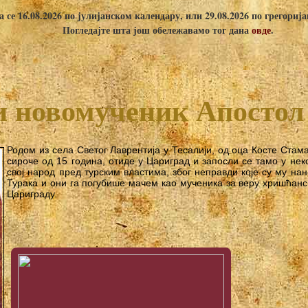
 се 16.08.2026 по јулијанском календару, или 29.08.2026 по грегориј
Погледајте шта још обележавамо тог дана
овде
.
и новомученик Апостол
Родом из села Светог Лаврентија у Тесалији, од оца Косте Стам
сироче од 15 година, отиде у Цариград и запосли се тамо у нек
свој народ пред турским властима, због неправди које су му на
Турака и они га погубише мачем као мученика за веру хришћанск
Цариграду.