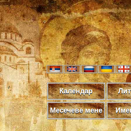
Календар
Лит
Месечеве мене
Име