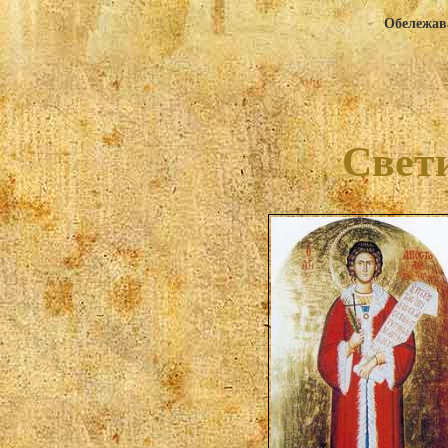
Обележава
Свет