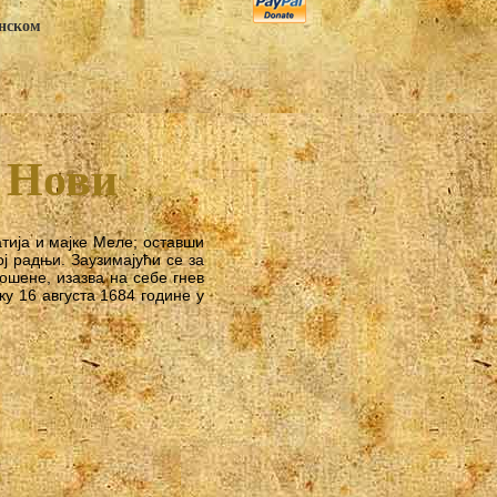
анском
 Нови
атија и мајке Меле; оставши
ој радњи. Заузимајући се за
ношене, изазва на себе гнев
у 16 августа 1684 године у