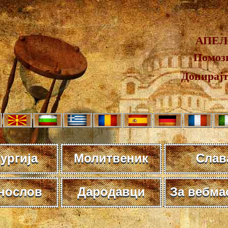
АПЕЛ
Помози
Донирај
ургија
Молитвеник
Слав
нослов
Дародавци
За вебма