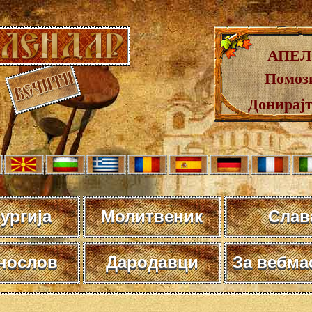
АПЕЛ
Помози
Донирај
ургија
Молитвеник
Слав
нослов
Дародавци
За вебма