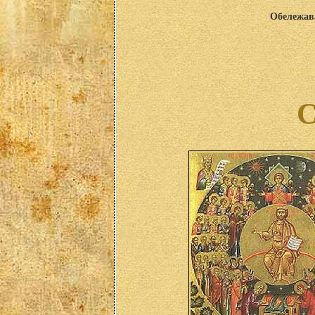
Обележава
С