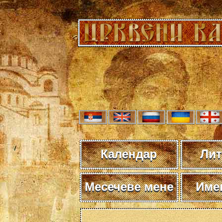
Календар
Лит
Месечеве мене
Име