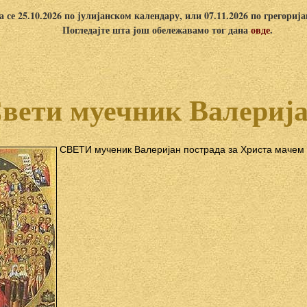
 се 25.10.2026 по јулијанском календару, или 07.11.2026 по грегориј
Погледајте шта још обележавамо тог дана
овде
.
вети муечник Валериј
СВЕТИ мученик Валеријан пострада за Христа мачем 