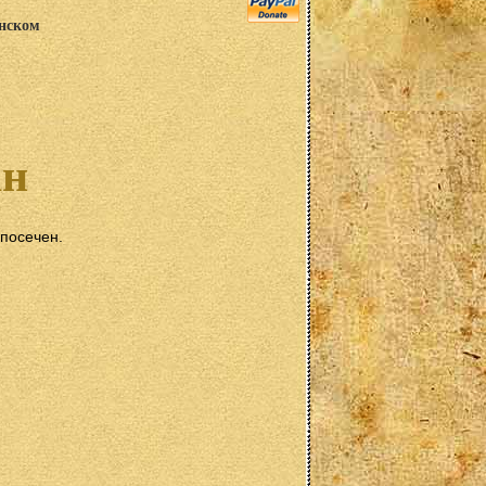
анском
ан
посечен.