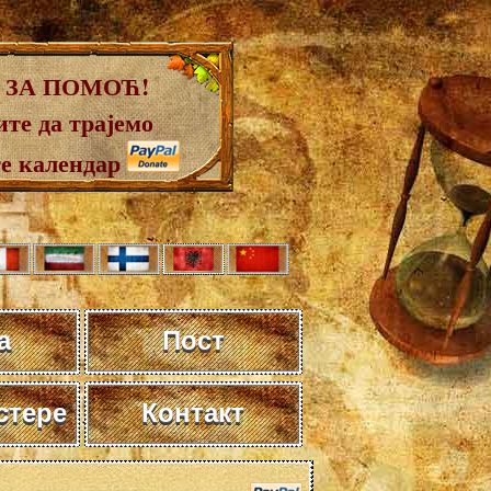
 ЗА ПОМОЋ!
те да трајемо
те календар
а
Пост
стере
Контакт