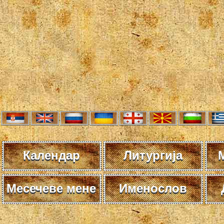
Календар
Литургија
Месечеве мене
Именослов