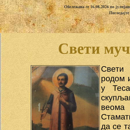
Обележава се 16.08.2026 по јулија
Погледајте
Свети муч
Свети 
родом и
у Теса
скупљ
веома
Стамати
да се т