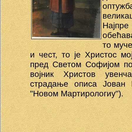
оптуж
велика
Најпре
обећава
то муче
и чест, то је Христос мо
пред Светом Софијом по
војник Христов увенч
страдање описа Јован 
"Новом Мартирологиу").