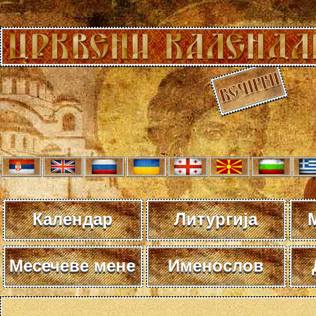
Календар
Литургија
Месечеве мене
Именослов