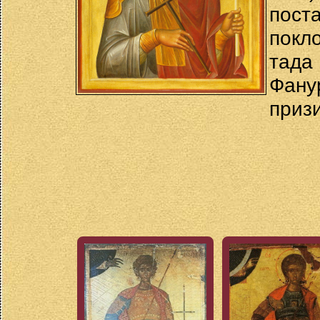
пос
покл
тада
Фану
призи