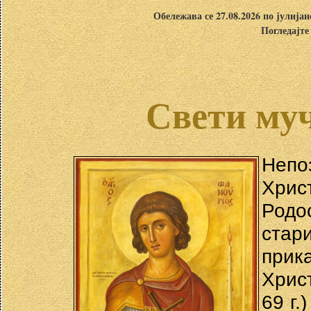
Обележава се 27.08.2026 по јулија
Погледајте
Свети му
Непо
Христ
Родос
стар
прика
Хрис
69 г.