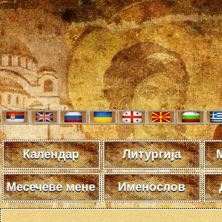
Календар
Литургија
Месечеве мене
Именослов