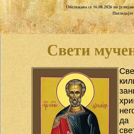
Обележава се 16.08.2026 по јулија
Погледајте
Свети муче
Све
кил
за
хри
нег
да 
св