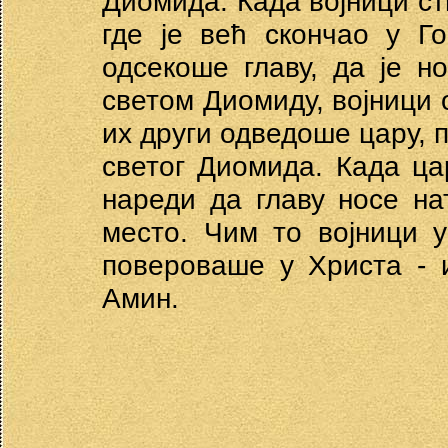
Диомида. Када војници ст
где је већ скончао у Г
одсекоше главу, да је н
светом Диомиду, војници 
их други одведоше цару, 
светог Диомида. Када цар
нареди да главу носе на
место. Чим то војници 
повероваше у Христа - и
Амин.