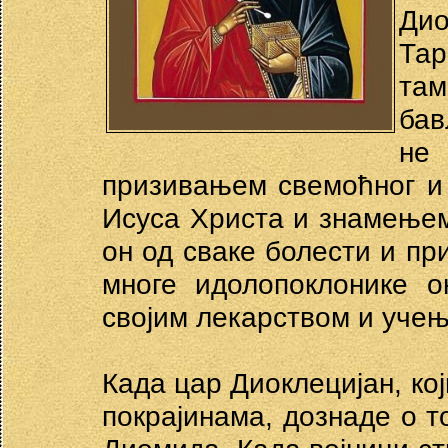
Дио
Тар
там
бав
не
призивањем свемоћног и
Исуса Христа и знамењем
он од сваке болести и пр
многе идолопоклонике о
својим лекарством и уче
Када цар Диоклецијан, кој
покрајинама, дознаде о т