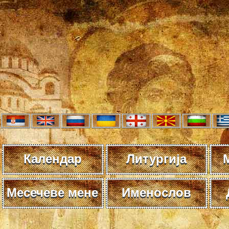
Календар
Литургија
Месечеве мене
Именослов