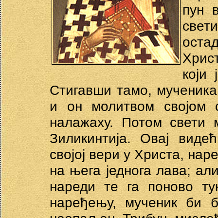
пун 
свет
оста
Христ
који
Стигавши тамо, мученика
и он молитвом својом 
налажаху. Потом свети 
Зиликинтија. Овај виде
својој вери у Христа, нар
на њега једнога лава; ал
нареди те га поново ту
наређењу, мученик би б