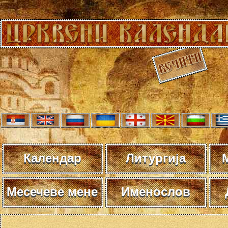
Календар
Литургија
Месечеве мене
Именослов