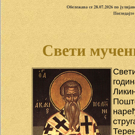
Обележава се 28.07.2026 по јулија
Погледајте
Свети мучен
Свет
годи
Ликин
Пошт
нар
стру
Тере