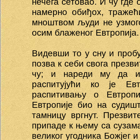
нечега сетовао. И чу где 
намерно обиђох, тражећ
мноштвом људи не узмого
осим блаженог Евтропија.
Видевши то у сну и проб
позва к себи свога презви
чу; и нареди му да и
распитујући ко је Ев
распитивању о Евтропи
Евтропије био на судиш
тамницу вргнут. Презвит
припаде к њему са сузама
великог угодника Божјег 