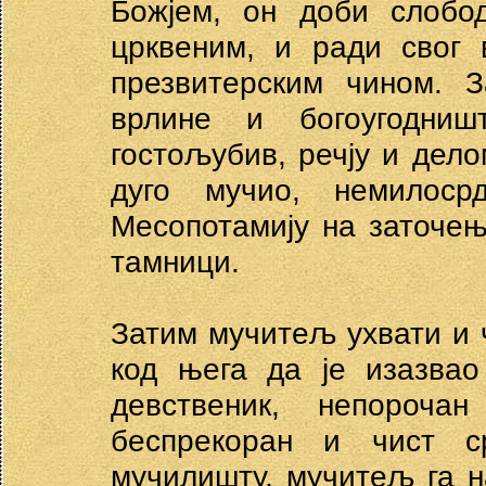
Божјем, он доби слобо
црквеним, и ради свог 
презвитерским чином. 
врлине и богоугодништ
гостољубив, речју и дел
дуго мучио, немилоср
Месопотамију на заточењ
тамници.
Затим мучитељ ухвати и ч
код њега да је изазвао
девственик, непороча
беспрекоран и чист 
мучилишту, мучитељ га н