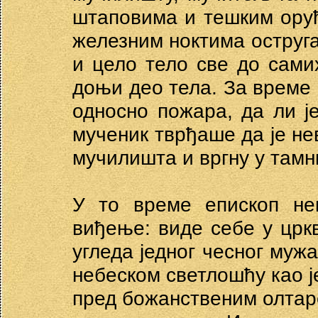
штаповима и тешким оруђ
железним ноктима оструга
и цело тело све до сами
доњи део тела. За време 
односно пожара, да ли ј
мученик тврђаше да је не
мучилишта и вргну у тамн
У то време епископ не
виђење: виде себе у црк
угледа једног чесног мужа
небеском светлошћу као ј
пред божанственим олтаре