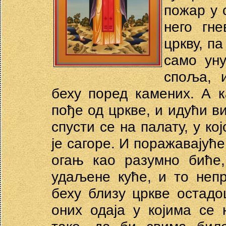
пожар у 
него гн
цркву, п
само уну
споља, 
беху поред камених. А к
пође од цркве, и идући в
спусти се на палату, у ко
је сагоре. И поражавајуће
огањ као разумно биће,
удаљене куће, и то неп
беху близу цркве остадо
оних одаја у којима се