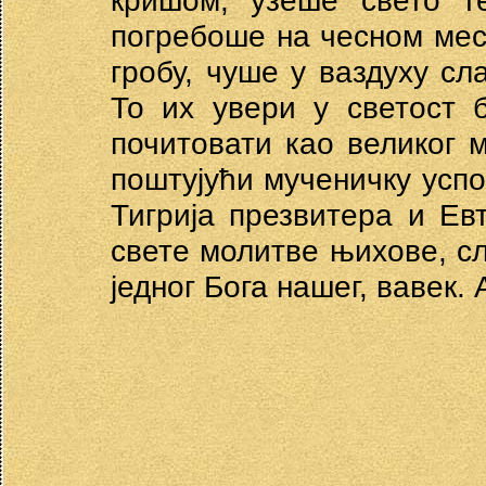
кришом, узеше свето т
погребоше на чесном мест
гробу, чуше у ваздуху сл
То их увери у светост 
почитовати као великог 
поштујући мученичку успо
Тигрија презвитера и Ев
свете молитве њихове, с
једног Бога нашег, вавек. 