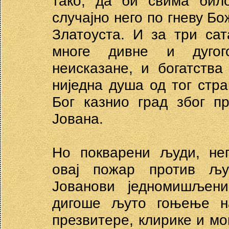
тако, да би свима бил
случајно него по гневу Бо
Златоуста. И за три са
многе дивне и дугог
неисказане, и богатств
ниједна душа од тог стра
Бог казнио град због пр
Јована.
Но покварени људи, неп
овај пожар против љу
Јованови једномишљен
дигоше љуто гоњење на
презвитере, клирике и мо