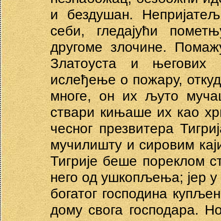
и бездушан. Непријатељ
себи, гледајући помет
другоме злочине. Помаж
Златоуста и његових 
ислеђење о пожару, откуд
многе, он их љуто муча
ствари кињаше их као хр
чесног презвитера Тигриј
мучилишту и сировим кај
Тигрије беше пореклом с
него од ушкопљења; јер у
богатог господина купље
дому свога господара. Н