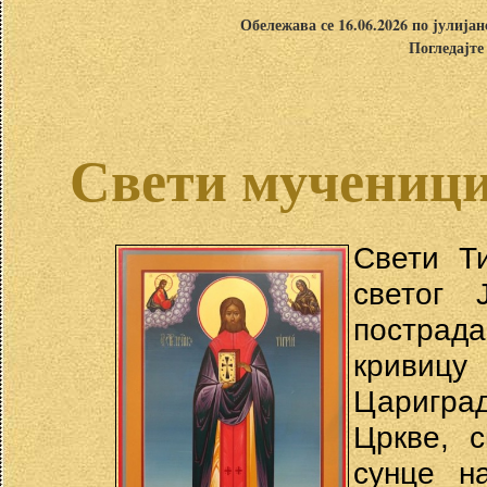
Обележава се 16.06.2026 по јулија
Погледајте
Свети мученици
Свети Ти
светог 
пострада
кривиц
Цариград
Цркве, с
сунце н