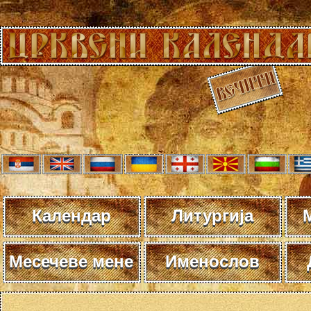
Календар
Литургија
Месечеве мене
Именослов