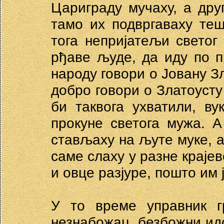
Цариграду мучаху, а дру
тамо их подвргаваху те
тога непријатељи светог
рђаве људе, да иду по п
народу говори о Јовану Зл
добро говори о Златоусту
би таквога ухватили, в
прокуне светога мужа. А
стављаху на љуте муке, 
саме слаху у разне крајев
и овце разјуре, пошто им 
У то време управник г
незнабожац, безбожни ид