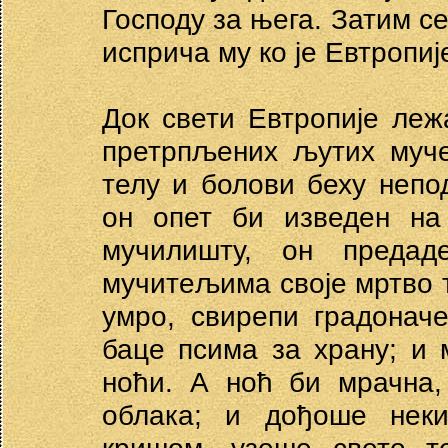
Господу за њега. Затим се
исприча му ко је Евтропиј
Док свети Евтропије ле
претрпљених љутих муче
телу и болови беху неп
он опет би изведен н
мучилишту, он предад
мучитељима своје мртво т
умро, свирепи градонач
баце псима за храну; и
ноћи. А ноћ би мрачна,
облака; и дођоше неки