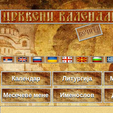
Календар
Литургија
Месечеве мене
Именослов