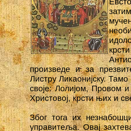
Евст
зати
муч
нео
идол
крст
Анти
произведе и за презвит
Листру Ликаонијску. Тамо 
своје: Лолијом, Провом и
Христовој, крсти њих и св
Због тога их незнабошц
управитеља. Овај захтев