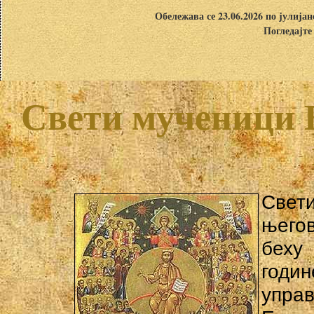
Обележава се 23.06.2026 по јулија
Погледајте
Свети мученици Е
Свет
њего
беху
годи
упра