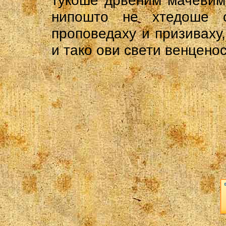
тукоше дрвеним мачевим
нипошто не хтедоше 
проповедаху и призиваху,
и тако ови свети венцено