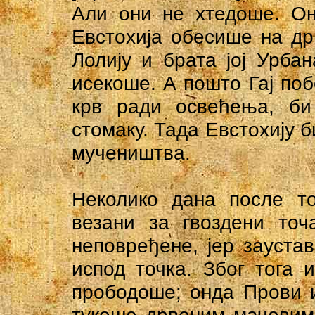
Али они не хтедоше. Он
Евстохија обесише на др
Лолију и брата јој Урба
исекоше. А пошто Гај по
крв ради освећења, би
стомаку. Тада Евстохију б
мучеништва.
Неколико дана после то
везани за гвоздени точ
неповређене, јер заустав
испод точка. Због тога
прободоше; онда Прови и