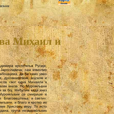
анском
ова Михаил и
адимира крститеља Русије,
 Јарославича, сам измолио
абошцима, да би тамо увео
, духовништвом, војском и
осла свог сина Михаила к
азак кнеза. Но Муромљани
 за бој. Међутим када кнез
, Муромљани се смирише и
: Благовештења, и светих:
мљане, и благо и кротко их
ме Христову веру. То исто
 дана, група незадовољних