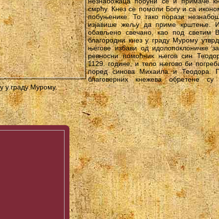
незнабожаца побуни се и примаче к
смрћу. Кнез се помоли Богу и са икон
побуњенике. То тако порази незнабо
изјавише жељу да приме крштење. 
обављено свечано, као под светим В
благородни кнез у граду Мурому утвр
његове избави од идолопоклоничке з
ревносни помоћник његов син Теодор
1129. године, и тело његово би погре
поред синова Михаила и Теодора. Г
благоверних кнежева обретене су
 у граду Мурому.