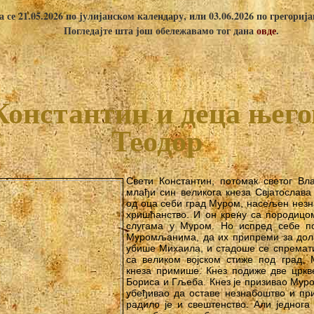
 се 21.05.2026 по јулијанском календару, или 03.06.2026 по грегориј
Погледајте шта још обележавамо тог дана
овде
.
Константин и деца њег
Теодор
Свети Константин, потомак светог Вл
млађи син великога кнеза Свјатослава
од оца себи град Муром, насељен незн
хришћанство. И он крену са породицом
слугама у Муром. Но испред себе п
Муромљанима, да их припреми за дол
убише Михаила, и стадоше се спремати
са великом војском стиже под град
кнеза примише. Кнез подиже две цркве
Бориса и Гљеба. Кнез је призивао Муро
убеђивао да оставе незнабоштво и при
радило је и свештенство. Али једнога