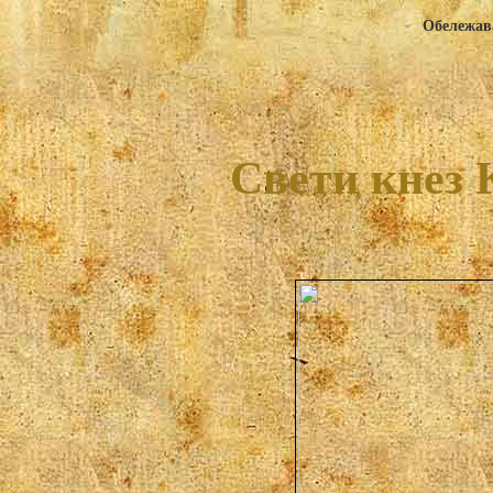
Обележава
Свети кнез 