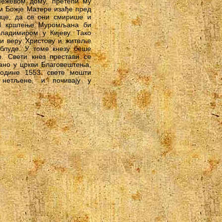
нежевом дому, претећи му
ом Божје Матере изађе пред
шце, да се они смирише и
И крштење Муромљана би
ладимиром у Кијеву. Тако
ди веру Христову и житеље
аблуде. У томе кнезу беше
. Свети кнез престави се
бано у цркви Благовештења,
одине 1553. свете мошти
 нетљене, и почивају у