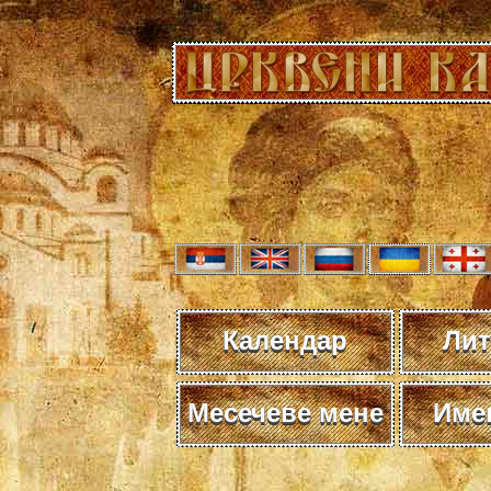
Календар
Лит
Месечеве мене
Име