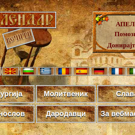
АПЕЛ
Помози
Донирај
ургија
Молитвеник
Слав
нослов
Дародавци
За вебма