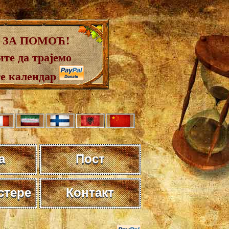
 ЗА ПОМОЋ!
те да трајемо
те календар
а
Пост
стере
Контакт