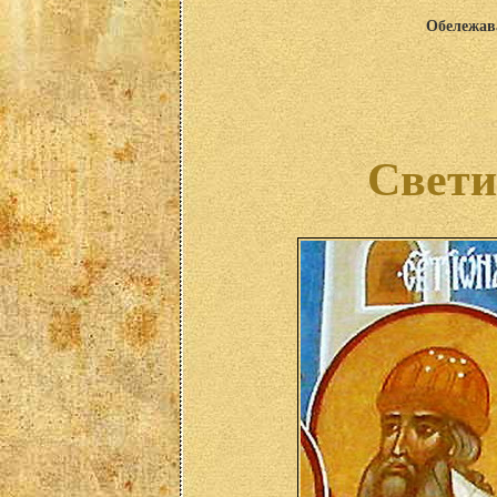
Обележава
Свети