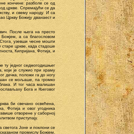
жене кончине: разболе се од
 од цркве. Спремајући се да
ству, и свему народу. И са
сао Цркву Божију дванаест и
вич. После њега на престо
 Божјем, а са благословом
 Стога, узевши чесне мошти
 старе цркве, када стадоше
оста, Кипријана, Фотија, и
е ту једног седмогодишњег
 који је служио при храму
ог дечка, положи га до ногу
лишан се мољаше, па громко
облака. И тог часа малишан
прослављаху Бога и Његовог
рква би свечано освећена,
а, Фотија и овог угодника
тавише отворене у саборној
олитвом приступају.
а светога Јоне и поклони се
исказаном промислу Божјем,