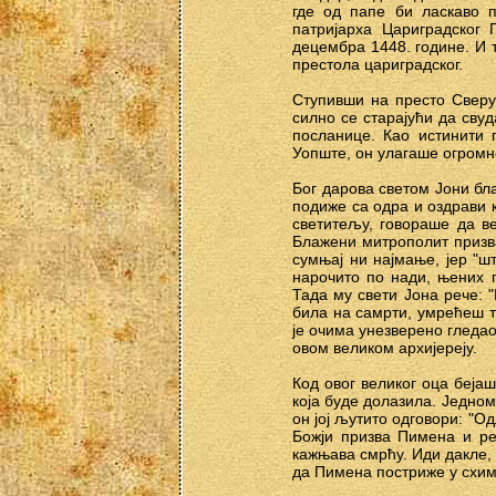
где од папе би ласкаво п
патријарха Цариградског 
децембра 1448. године. И т
престола цариградског.
Ступивши на престо Сверус
силно се старајући да св
посланице. Као истинити 
Уопште, он улагаше огромн
Бог дарова светом Јони бла
подиже са одра и оздрави к
светитељу, говораше да в
Блажени митрополит призва 
сумњај ни најмање, јер "шт
нарочито по нади, њених п
Тада му свети Јона рече: "
била на самрти, умрећеш т
је очима унезверено гледао,
овом великом архијереју.
Код овог великог оца беј
која буде долазила. Једном
он јој љутито одговори: "Од
Божји призва Пимена и реч
кажњава смрћу. Иди дакле, п
да Пимена постриже у схиму