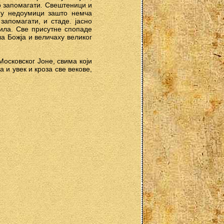
ко запомагати. Свештеници и
 у недоумици зашто немча
запомагати, и стаде. јасно
мила. Све присутне спопаде
а Божја и величаху великог
Московског Јоне, свима који
 и увек и кроза све векове,