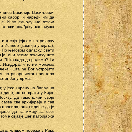
и кнез Василије Васиљевич
ени сабор, и нареди им да
ије. И по једнодушној жељи
р га сви знађаху као мужа
и к свјатјејшем патријарху
 Исидор (каснији унијата),
. По његовом одласку, свети
и је, они веома жаљаху што
ни: "Шта сада да радимо? Ти
у, Исидора, и то не можемо
чекај, шта ће Бог устројити
ом патријаршиског престола
ветог Јону дрма.
; у јесен крену на Запад на
одине, он се врати у Кијев
оскву, да тамо шири своје
сазва све архијереје и сав
 правила, они видеше да је
доше да га имају за свог
томе свјатјејшег патријарха
ишта, кришом побеже у Рим,