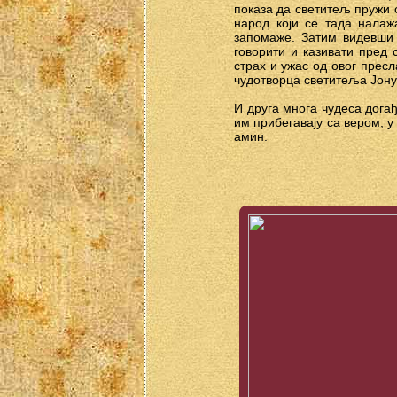
показа да светитељ пружи с
народ који се тада нала
запомаже. Затим видевши д
говорити и казивати пред 
страх и ужас од овог прес
чудотворца светитеља Јону
И друга многа чудеса догађ
им прибегавају са вером, у
амин.