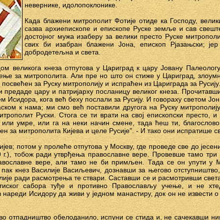
невернике, идолопоклонике.
Када блажени митрополит Фотије отиде ка Господу, велик
сазва архиепископе и епископе Руске земље и сав свешт
достојног мужа изаберу за велики престо Руске митропол
свих би изабран блажени Јона, епископ Рјазањски; је
добродетељна и света.
м великога кнеза отпутова у Цариград к цару Јовану Палеологу 
ње за митрополита. Али пре но што он стиже у Цариград, злоумни
посвећен за Руску митрополију и испраћен из Цариграда за Русију
и предаде цару и патријарху посланицу великог кнеза. Прочитавш
 Исидора, кога већ беху послали за Русију. И говораху светом Јо
аском к нама; ми смо већ поставили другога на Руску митрополиј
трополит Руски. Стога се ти врати на свој епископски престо, и 
или умре, или га на неки начин смене, тада ћеш ти, благослов
н за митрополита Кијева и целе Русије". - И тако они испратише с
ијев; потом у пролеће отпутова у Москву, где проведе све до јесени
 г.), тобож ради утврђења православне вере. Провевше тамо три г
равославне вере, али тамо не би примљен. Тада се он упути у М
 пак кнез Василије Васиљевич, дознавши за његово отступништво, 
лије ради расмотрења те ствари. Саставши се и расмотривши света
иског сабора туђе и противно Православљу учење, и не хте
 нареди Исидору да живи у једном манастиру, док он не извести о 
во отпадништво обелоданило, испуни се стида и, не сачекавши н