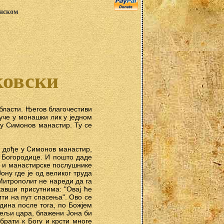
анском
ковски
области. Његов благочестиви
буче у монашки лик у једном
 у Симонов манастир. Ту се
м дође у Симонов манастир,
 Богородице. И пошто даде
и и манастирске послушнике
ону где је од великог труда
Митрополит не нареди да га
кавши присутнима: "Овај ће
ти на пут спасења". Ово се
одина после тога, по Божјем
жељи цара, блажени Јона би
брати к Богу и крсти многе