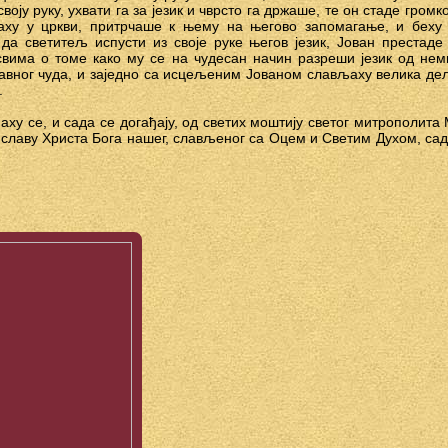
воју руку, ухвати га за језик и чврсто га држаше, те он стаде гром
жаху у цркви, притрчаше к њему на његово запомагање, и беху
а светитељ испусти из своје руке његов језик, Јован престаде 
свима о томе како му се на чудесан начин разреши језик од не
лавног чуда, и заједно са исцељеним Јованом слављаху велика дел
.
аху се, и сада се догађају, од светих моштију светог митрополита 
 славу Христа Бога нашег, слављеног са Оцем и Светим Духом, сада