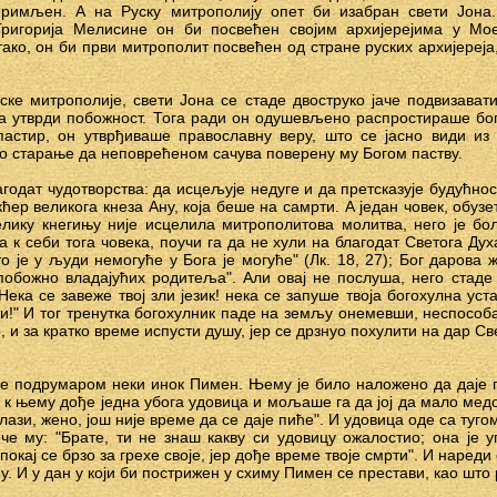
римљен. А на Руску митрополију опет би изабран свети Јона. 
Григорија Мелисине он би посвећен својим архијерејима у Мое
ако, он би први митрополит посвећен од стране руских архијереја
ке митрополије, свети Јона се стаде двоструко јаче подвизавати
уда утврди побожност. Тога ради он одушевљено распростираше б
пастир, он утврђиваше православну веру, што се јасно види из
о старање да неповрећеном сачува поверену му Богом паству.
годат чудотворства: да исцељује недуге и да претсказује будућнос
ћер великога кнеза Ану, која беше на самрти. А један човек, обу
елику кнегињу није исцелила митрополитова молитва, него је бо
к себи тога човека, поучи га да не хули на благодат Светога Дух
о је у људи немогуће у Бога је могуће" (Лк. 18, 27); Бог дарова 
обожно владајућих родитеља". Али овај не послуша, него стаде 
Нека се завеже твој зли језик! нека се запуше твоја богохулна уста
и!" И тог тренутка богохулник паде на земљу онемевши, неспособ
 и за кратко време испусти душу, јер се дрзнуо похулити на дар Св
аше подрумаром неки инок Пимен. Њему је било наложено да даје
 к њему дође једна убога удовица и мољаше га да јој да мало мед
лази, жено, још није време да се даје пиће". И удовица оде са туг
е му: "Брате, ти не знаш какву си удовицу ожалостио; она је у
окај се брзо за грехе своје, јер дође време твоје смрти". И наред
. И у дан у који би пострижен у схиму Пимен се престави, као што