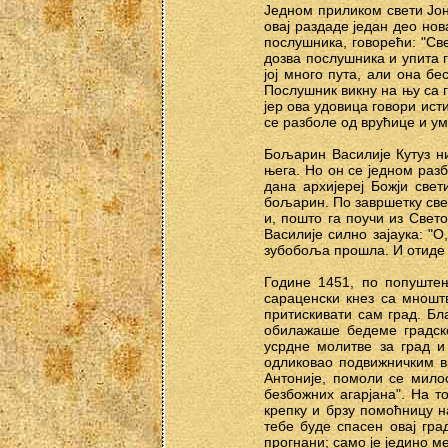
Једном приликом свети Јон
овај раздаде један део нов
послушника, говорећи: "Св
дозва послушника и упита г
јој много пута, али она б
Послушник викну на њу са 
јер ова удовица говори ист
се разболе од врућице и ум
Бољарин Василије Кутуз ни
њега. Но он се једном раз
дана архијереј Божји свет
бољарин. По завршетку свет
и, пошто га поучи из Свет
Василије силно зајаука: "О
зубобоља прошла. И отиде д
Године 1451, по попуштењ
сараценски кнез са мношт
притискивати сам град. Бл
обилажаше бедеме градске
усрдне молитве за град и
одликовао подвижничким вр
Антоније, помоли се мило
безбожних агарјана". На т
крепку и брзу помоћницу н
тебе буде спасен овај гр
прогнани; само је једино м