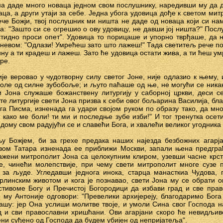
а даде много новаца једном свом послушнику, наредивши му да 
аца, а други утаји за себе. Једна убога удовица дође к светом ми
ече Божји, твој послушник ми ништа не даде од новаца који си н
а: "Зашто си се огрешио о ову удовицу, не давши јој ништа?" Пос
естидно проси опет". Удовица то порицаше и упорно тврђаше, да 
гневом: "Одлази! Умрећеш зато што лажеш!" Тада светитељ рече по
ину а ти крадеш и лажеш. Зато ће удовица остати жива, а ти ћеш ум
ре.
је веровао у чудотворну силу светог Јоне, није одлазио к њему, 
боле од силне зубобоље; и љуто паћаше од ње, не могући се никако
и Јона служаше божанствену литургију у саборној цркви, деси с
е литургије свети Јона призва к себи овог бољарина Василија, бл
ога Писма, изненада га удари својом руком по образу тако, да мно
, како ме боли! ти ми и последње зубе изби!" И тог тренутка осети
ому свом радујући се и славећи Бога, и хвалећи великог угодника
у Божјем, би за грехе предака наших најезда безбожних агарј
вом Татара изненада ее приближи Москви, запали њена предграђ
ажени митрополит Јона са целокупним клиром, узевши часне крсто
, чинећи молепствије, при чему свети митрополит многе сузе 
 за људе. Угледавши једнога инока, старца манасткиа Чудова, п
линским животом и кога је познавао, свети Јона му се обрати 
стивоме Богу и Пречистој Богородици да избави град и све пра
о му Антоније одговори: "Превелики архијереју, благодаримо Бог
ашу: јер Она услиши молитве твоје, и умоли Сина свог Господа 
ад и сви православни хришћани. Ови агарјани скоро ће невидљи
ени суђено од Господа да будем убијен од непријатеља".