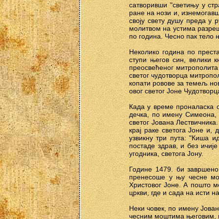
сатворивши "светињу у стра
ране на нози и, изнемогавш
своју свету душу преда у 
молитвом на устима разреши
по година. Чесно пак тело 
Неколико година по прест
ступи његов син, велики 
преосвећеног митрополита 
светог чудотворца митропо
копати ровове за темељ но
овог светог Јоне Чудотворц
Када у време проналаска 
дечка, по имену Симеона,
светог Јована Лествичника.
крај раке светога Јоне и,
узвикну три пута: "Киша и
постаде здрав, и без ичиј
угодника, светога Јону.
Године 1479. би завршено
пренесоше у њу чесне мош
Христовог Јоне. А пошто м
цркви, где и сада на исти н
Неки човек, по имену Јован
чесним моштима његовим, ц