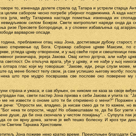
говори то, изненада долете стрела од Татара и устрели старца Ант
са целим сабором чесно погребе убијеног подвижника. А када нас
гога јула, међу Татарима настаде пометња: изненада их спопаде
 невидљивом силом Божјом. Свети митрополит нареди онда да с
ања ризе Пресвете Богородице, а у спомен избављења од агарја
лободи варварске опсаде.
година, преблажени отац наш Јона, достигавши дубоку старост, 
овако откривење од Бога. Стражар саборне цркве Максим, по ст
ркве, угледа цркву отвореном, и у њој свеће горе и свештеници пева
квеног ризничара, јереја Јакова. Овај хитно дотрча, али нађе црк
а светлост. Он откључа врата, уђе у цркву, и не нађе у њој никог
из олтара глас који му говораше: "Јакове, иди, реци слузи моме, 
те од мене болест телу свом, ја сам услишио његову молбу: посла
 нека што пре мудро посвршава све послове око поверене му п
спуни страха и ужаса; и сав збуњен, он никоме не каза за своје виђ
утрадан пак, свети пастир Јона призва к себи Јакова и упита га: "Ја
 ме не извести о ономе што ти би откривено о мени?" Поражен 
 рече: "Опрости ми, владико, ја нисам смео да ти то кажем, но в
"Бог нека ти опрости, чедо! Но обавештавам те, да ће Бог узети о
не душе, да би она скончала у чистом покајању". - Супруга пак је
ада се он врну дома, затече је већ тешко болесну. И кроз три да
сти Светим Тајнама Христовим.
ветитељ Јона поживе неко кратко време. Преиспуњен благодати Све