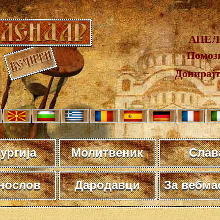
АПЕЛ
Помози
Донирај
ургија
Молитвеник
Слав
нослов
Дародавци
За вебма