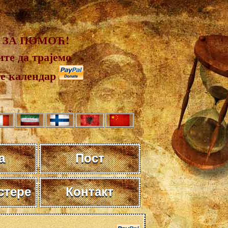
 ЗА ПОМОЋ!
те да трајемо
те календар
а
Пост
стере
Контакт