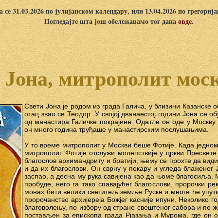
 се 31.03.2026 по јулијанском календару, или 13.04.2026 по грегориј
Погледајте шта још обележавамо тог дана
овде
.
 Јона, митрополит мос
Свети Јона је родом из града Галича, у близини Казанске 
отац звао се Теодор. У својој дванаестој години Јона се о
од манастира Галичке покрајине. Одатле он оде у Москву
он много година труђаше у манастирским послушањима.
У то време митрополит у Москви беше Фотије. Када једно
митрополит Фотије отслужи молепствије у цркви Пресвете
благослов архимандриту и братији, њему се прохте да вид
и да их благослови. Он сврну у пекару и угледа блаженог Ј
заспао, а десна му рука савијена као да њоме благосиља. 
пробуде, него га тако спавајућег благослови, пророчки ре
монах бити велики светитељ земље Руске и многе ће упути
пророчанство архијереја Божјег касније ипуни. Неколико г
благоволењу, по избору од стране свештеног сабора и по 
постављен за епископа града Рјазања и Мурома, где он о