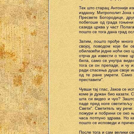
Тек што старац Антоније из
издахну. Митрополит Јона 
Пресвете Богородице, дру
побегоше од града гоњени
сазида црква у част Полаг
пошто се тога дана град ос
Затим, пошто прође много 
својој, поводом које би 
обилазећи једне ноћи око ц
отрча да извести о томе цр
била, само се унутра видел
тога се он препаде, и чу 
ради спасења душе своје иш
од те ране умрети. Само
преставити".
Чувши тај глас, Јаков се и
коме је дужан био казати. С
шта си видео и чуо? Зашто
паде пред ноге светитељу и
Свети". Светитељ му рече: 
пожури и побрини се око ње
часа потпуно здрава. Но к
пошто се исповеди и приче
После тога и сам велики с