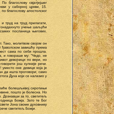
По благослову свјатјејшег
кви у саборној цркви, 15.
, по благослову апостолског
 и труд на труд прилагати,
огонадахнуто учење шаљући
 самих посланица његових.
т. Тако, молитвом својом он
зет ђаволском завишћу према
лест сама по себи прошла.
а, и говораше му: "Чедо, не
живот девојчици по вери, но
говорити још хулније речи.
! уместо оне девице која је
ан да ишта проговори; само
етога Духа који се налазио у
 пиће болешљивој сиротињи
овине, пошто је болесна. Но
ом. Дознавши за то, светитељ
годница Божја. Зато те Бог
и свети Јона своме духовнику
 рече светитељ Божји.