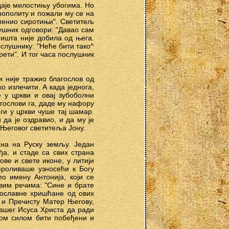
даје милостињу убогима. Но
трополиту и пожали му се на
аменио сиротињи". Светитељ
лушник одговори: "Давао сам
ништа није добила од њега.
слушнику: "Неће бити тако^
рети". И тог часа послушник
и није тражио благослов од
 излечити. А када једнога,
е у цркви и овај зубоболни
агослови га, даде му нафору
ги у цркви чуше тај шамар.
 да је оздравио, и да му је
 Његовог светитеља Јону.
ана на Руску земљу. Један
а, и стаде са свих страна
ве и свете иконе, у литији
проливаше узносећи к Богу
о имену Антонија, који се
овим речима: "Сине и брате
вославне хришћане од ових
а и Пречисту Матер Његову,
нашег Исуса Христа да ради
вом силом бити побеђени и