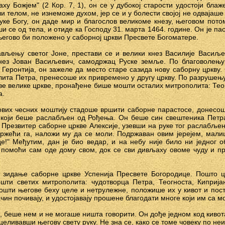
ху Божјем" (2 Кор. 7, 1), он се у дубокој старости удостоји бла
и телом, не изнеможе духом, јер се и у болести својој не одвајаше
руке Богу, он даде мир и благослов великоме кнезу, његовом потом
 се од тела, и отиде ка Господу 31. марта 1464. године. Он је па
његово би положено у саборној цркви Пресвете Богоматере.
ављењу светог Јоне, престави се и велики кнез Василије Васиље
кнез Јован Васиљевич, самодржац Руске земље. По благоволењу
Геронтија, он зажеле да место старе сазида нову саборну цркву.
лита Петра, пренесоше их привремено у другу цркву. По разрушењу
ве велике цркве, пронађене бише мошти осталих митрополита: Теогн
а.
ових чесних моштију стадоше вршити саборне парастосе, донесош
 који беше раслабљен од Рођења. Он беше син свештеника Петра,
 Презвитер саборне цркве Алексије, узевши на руке тог раслабљен
 држећи га, наложи му да се моли. Подржаван овим јерејем, ма
де!" Међутим, дан је био ведар, и на небу није било ни једног 
е помоћи сам оде дому свом, док се сви дивљаху овоме чуду и 
 зидање саборне цркве Успенија Пресвете Богородице. Пошто ц
ти светих митрополита: чудотворца Петра, Теогноста, Кипријан
ошти његове беху целе и нетрулежне, положише их у кивот и пос
ачин почивају, и удостојавају прошене благодати многе који им са м
, беше нем и не могаше ништа говорити. Он дође једном код кивот
еливавши његову свету руку. Не зна се, како се томе човеку по не