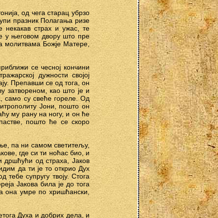
онија, од чега старац убрзо
тупи празник Полагања ризе
 некакав страх и ужас, те
е у његовом двору што пре
на молитвама Божје Матере,
приближи се чесној кончини
ражарској дужности својој
ју. Препавши се од тога, он
ву затвореном, као што је и
а, само су свеће гореле. Од
митрополиту Јони, пошто он
ћу му рану на ногу, и он ће
астве, пошто ће се скоро
ење, па ни самом светитељу,
кове, где си ти ноћас био, и
и дршћући од страха, Јаков
идим да ти је то открио Дух
д тебе супругу твоју. Стога
реја Јакова била је до тога
на она умре по хришћански,
тога Духа и добрих дела, и