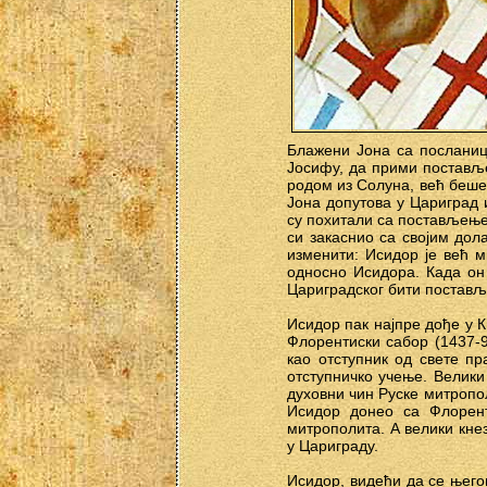
Блажени Јона са посланицо
Јосифу, да прими поставље
родом из Солуна, већ беше 
Јона допутова у Цариград 
су похитали са постављењем
си закаснио са својим дол
изменити: Исидор је већ ми
односно Исидора. Када он 
Цариградског бити поставље
Исидор пак најпре дође у К
Флорентиски сабор (1437-9
као отступник од свете п
отступничко учење. Велики
духовни чин Руске митропо
Исидор донео са Флорент
митрополита. А велики кнез
у Цариграду.
Исидор, видећи да се њего