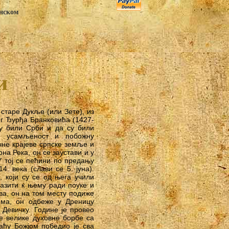
анском
и
старе Дукље (или Зете), из
ог Ђурђа Бранковића (1427-
су били Срби и да су били
о усамљеност и побожну
очне крајеве српске земље и
на Река, он се заустави и у
У тој се пећини по предању
. века (слави се 5. јуна).
, који су се од њега учили
лазити к њему ради поуке и
ва, он на том месту подиже
има, он одбеже у Дреницу
 Девичку. Године је провео
је велике духовне борбе са
аћу Божјом победио је сва