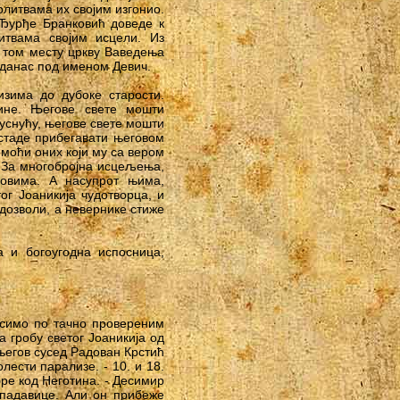
олитвама их својим изгонио.
 Ђурђе Бранковић доведе к
итвама својим исцели. Из
а том месту цркву Ваведења
 данас под именом Девич.
изима до дубоке старости.
ине. Његове свете мошти
уснућу, његове свете мошти
 стаде прибегавати његовом
моћи оних који му са вером
 За многобројна исцељења,
овима. А насупрот њима,
ог Јоаникија чудотворца, и
 дозволи, а невернике стиже
 и богоугодна испосница,
осимо по тачно провереним
а гробу светог Јоаникија од
 његов сусед Радован Крстић
ести парализе. - 10. и 18.
ре код Неготина. - Десимир
падавице. Али он прибеже