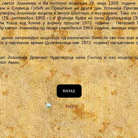
 светог Јоаникија и би потпуно исцељен 18. маја 1959. године.
ем и Славица Грбић из Приштине на други дан Успенија Пресвет
дотворац Јоаникије исцели и многе Шиптаре и муслимане. Тако о
(15. септембра 1955 г.) и Исинаји Куфа из села Драгољевца (30.
ла Коша код Клине у априлу прошле 1972. године. - Петковић
у светог Јоаникија од тешке главобоље 1963. године, месеца март
 данас непрекидно исцељује од различитих болести све оне који 
се у најскорије време (јуна месеца ове 1973. године) на његовом
ег Јоаникија Девичког Чудотворца нека Господ и нас исцели од
ког. Амин.
НАЗАД