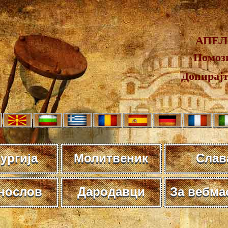
АПЕЛ
Помози
Донирај
ургија
Молитвеник
Слав
нослов
Дародавци
За вебма