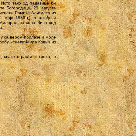
 Исто тако од падавице би
е Богородице, 29. августа
н исцели Рамика Аљимета из
 маја 1956 г.), а такође и
 Милорад из села Вича код
а.
му са вером прилазе и моле
 гробу исцели Мира Ковић из
 сваке страсти и греха, и