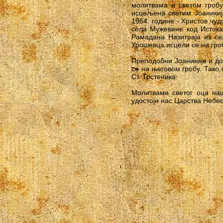
молитвама и светом гробу
исцељена светим Јоаникиј
1964. године - Христов чу
села Мужевине код Истока 
Рамадана Назитраја из се
Урошевца исцели се на гроб
Преподобни Јоаникије и до
се на његовом гробу. Тако 
Ст. Трстеника.
Молитвама светог оца наш
удостоји нас Царства Небес