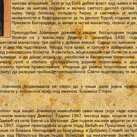
њихова искушења. Зато је од Бога добио власт над њима и м
Чувши за његове подвиге и велику светост, деспот српски
њему своју болесну полуделу ћерку, и светитељ је мол
захвалности и благодарности за то деспот Ђурађ подиже н
Пресвете Богородице, а затим и читав манастир, познат и до
Преподобни Јоаникије доживе у својим богоугодним подв
Упокоји се у манастиру Девичу 2. децембра 1430. год
 његовом манастиру, три лакта у дубини земље. Одмах по његовом 
 и дејства чудотворна. Народ тога краја, и српски и арбанашки,
од разноврсних болести. А светитељ исцељиваше све болести и не
ељиваше, и до данас исцељује, умоболне и бесомучне болеснике.
риваху гроб и обитељ преподобнога разним прилозима и дар
атоваху против православних, хтедоше да умање поштовање свет
м рату) да разруше гробницу преподобнога. Свети чудотворац то не
 Јоаникија подвизавала се скоро до у наше дане једна чувена
зната у. косовском крају под именом: Блажена Стојна.
добног оца нашег Јоаникија навешћемо само нека (која овде изн
 самом манастиру Девичу). Године 1947. месеца маја, исцели се н
Дончић из села Бинче са Метохије. Две године касније исцели се и
еца 1957. године преподобни исцели Наду Бебић из Приштине од бол
лише се Божана Нектаревић из Крагујевца и Добривој Стевић из Чуб
це код Прокупља беше тешко болестан од неизлечиве болести 