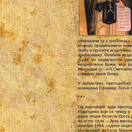
сахрањене су у гробници у
почеше пројављивати знаке
гробу и просити исцељења 
прибегаваху. Особито исц
људи из захвалности да
непријатељи Божји, који р
покушаше (у I и II Светско
страшна казна Божја.
У манастиру преподобног
монахиња Ефимија, боље по
* * *
Од најновијих чуда препо
податцима који се чувају у
једне тешке болести Крста 
из истог села. - Јула мес
октобра 1964. године исце
Милановић из села Мирни