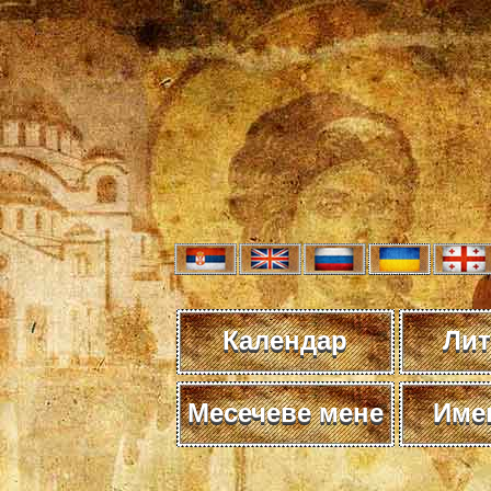
Календар
Лит
Месечеве мене
Име