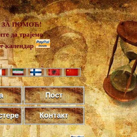
 ЗА ПОМОЋ!
те да трајемо
те календар
а
Пост
стере
Контакт