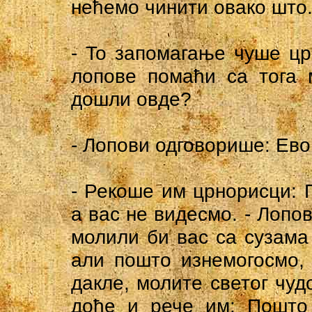
нећемо чинити овако што
- To запомагање чуше цр
лопове помаћи са тога 
дошли овде?
- Лопови одговорише: Ево
- Рекоше им црнорисци: 
а вас не видесмо. - Лопо
молили би вас са сузама 
али пошто изнемогосмо,
дакле, молите светог чудо
дође и рече им: Пошто 