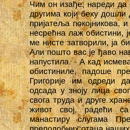
Чим он изађе, нареди да 
другима који беху дошли 
пријатеља покојникова, и
несрећна лаж обистини, је
ме нисте затворили, ја б
Али пошто вас је ђаво нав
напустила. - А кад исмев
обистиниле, падоше пре
Григорије им одреди д
одсада у зноју лица свог
свога труда и друге хран
живот свој, радећи с
манастиру слугама Пр
преподобних отаца наших,