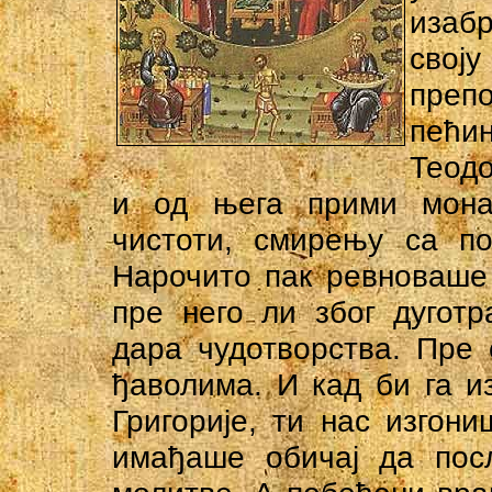
изабр
свој
преп
пећин
Теодо
и од њега прими мона
чистоти, смирењу са п
Нарочито пак ревноваше 
пре него ли због дуготр
дара чудотворства. Пре 
ђаволима. И кад би га и
Григорије, ти нас изгони
имађаше обичај да посл