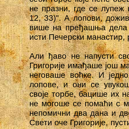
не празни, где се лупеж 
12, 33)". А лопови, дожи
више на пређашња дела 
исти Печерски манастир, 
Али ђаво не напусти сво
Григорије имађаше још мал
неговаше воћке. И једно
лопове, и они се увуко
своје торбе, бацише их на
не могоше се помаћи с ме
непомични два дана и дв
Свети оче Григорије, пусти