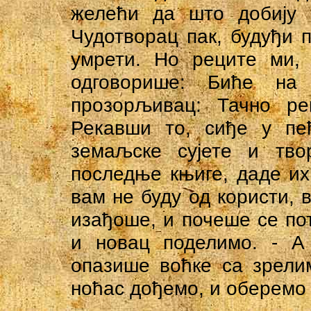
желећи да што добију 
Чудотворац пак, будуђи 
умрети. Но реците ми, 
одговорише: Биће н
прозорљивац: Тачно ре
Рекавши то, сиђе у пе
земаљске сујете и тво
последње књиге, даде их
вам не буду од користи, 
изађоше, и почеше се по
и новац поделимо. - А
опазише воћке са зрели
ноћас дођемо, и оберемо 