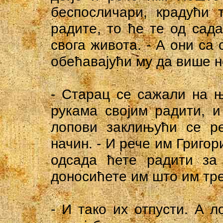
беспосличари, крадући 
радите, то ће те од сада
свога живота. - А они са
обећавајући му да више н
- Старац се сажали на њ
рукама својим радити, и
лопови заклињући се р
начин. - И рече им Григор
одсада ћете радити за 
доносићете им што им тр
- И тако их отпусти. А 