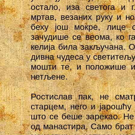
остало, иза светога и 
мртав, везаних руку и но
беху још мокре, лице 
зачудише се веома, ко га
келија била закључана. О
дивна чудеса у светитељу
мошти те, и положише и
нетљене.
Ростислав пак, не смат
старцем, него и јарошћу
што се беше зарекао. He
од манастира. Само брат