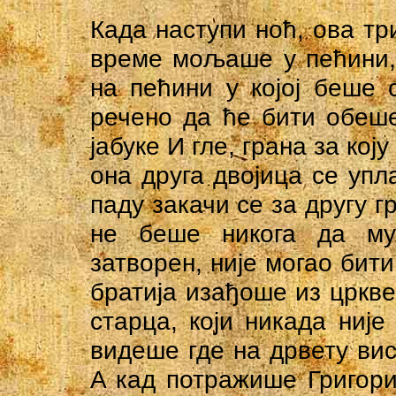
Када наступи ноћ, ова тр
време мољаше у пећини,
на пећини у којој беше 
речено да ће бити обеше
јабуке И гле, грана за кој
она друга двојица се упл
паду закачи се за другу г
не беше никога да му 
затворен, није могао бити
братија изађоше из цркве
старца, који никада није 
видеше где на дрвету вис
A кад потражише Григори