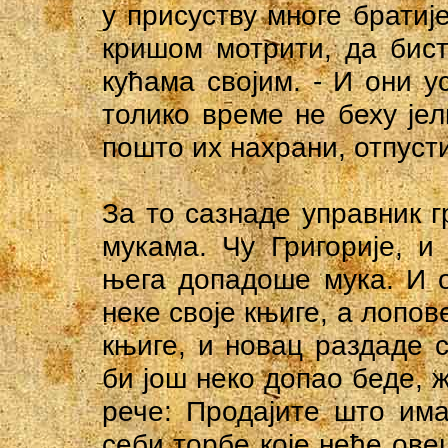
у присуству многе братиј
кришом мотрити, да бис
кућама својим. - И они у
толико време не беху јел
пошто их нахрани, отпусти
За то сазнаде управник г
мукама. Чу Григорије, 
њега допадоше мука. И о
неке своје књиге, а лопов
књиге, и новац раздаде 
би још неко допао беде, 
рече: Продајите што има
себи торбе које неће ове