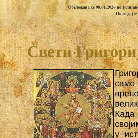
Обележава се 08.01.2026 по јулија
Погледајте
Свети Григориј
Григ
само
препо
вели
Када
своји
у ис