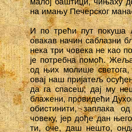
малој баштици, чињаху д
на имању Печерског мана
И по трећи пут покуша 
овакав начин саблазни б
нека три човека не као по
је потребна помоћ. Жеља
од њих молише светога,
овај наш пријатељ осуђен
да га спасеш; дај му не
блажени, провидећи Духо
обистинити, заплака о
човеку, јер дође дан њего
ти, оче, даш нешто, он