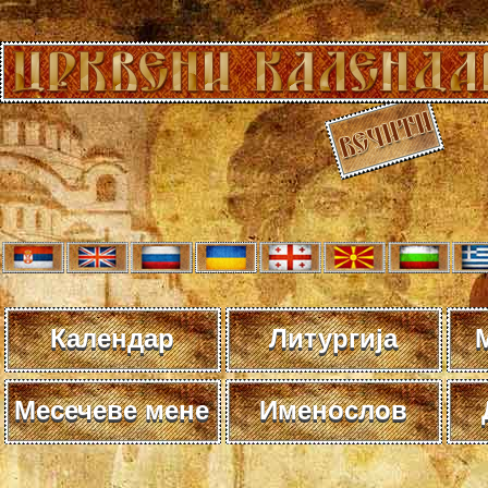
Календар
Литургија
Месечеве мене
Именослов