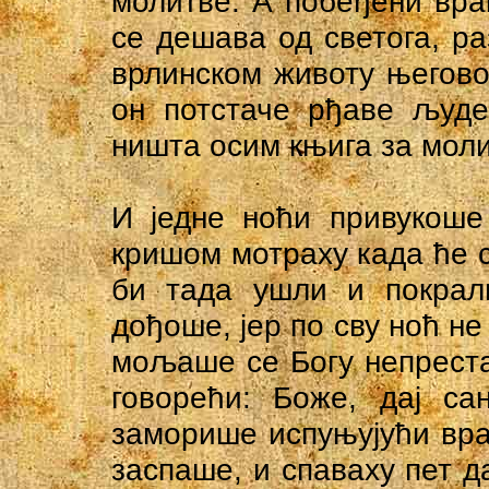
молитве. А побеђени вра
се дешава од светога, р
врлинском животу његово
он потстаче рђаве људе
ништа осим књига за моли
И једне ноћи привукоше 
кришом мотраху када ће с
би тада ушли и покрал
дођоше, јер по сву ноћ не
мољаше се Богу непреста
говорећи: Боже, дај са
заморише испуњујући враг
заспаше, и спаваху пет д