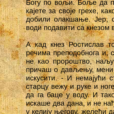
Богу по вољи. Боље да пл
кајете за своје грехе, ка
добили олакшање. Јер, о
води подавити са кнезом 
А кад кнез Ростислав т
речима преподобнога и, с
не као пророштво, наљу
причаш о дављењу, мени
искусити. - И немајући 
старцу вежу и руке и ноге
да га баце у воду. И так
искаше два дана, и не на
у келију његову, желећи д