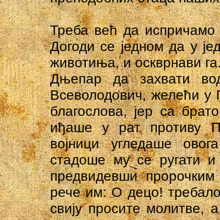
Треба већ да испричамо 
Догоди се једном да у је
животиња, и оскврнави га.
Дњепар да захвати во
Всеволодович, желећи у 
благослова, јер са бра
иђаше у рат противу П
војници угледаше овога
стадоше му се ругати и
предвидевши пророчким 
рече им: О децо! требало
свију просите молитве, а