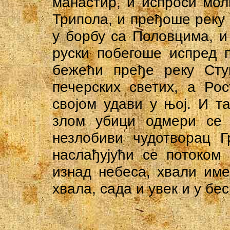
манастир, и испроси мол
Трипола, и пређоше реку 
у борбу са Половцима, и
руски побегоше испред 
бежећи пређе реку Сту
печерских светих, а Ро
својом удави у њој. И т
злом убици одмери се 
незлобиви чудотворац Г
наслађујући се потоком
изнад небеса, хвали им
хвала, сада и увек и у бе