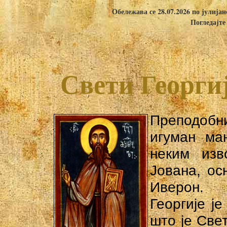
Обележава се 28.07.2026 по јулија
Погледајте
Свети Георгиј
Преподобн
игуман ма
неким изв
Јована, ос
Иверон.
Георгије ј
што је Све