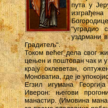
пута у Је
изграђена
Богородиц
"уградио 
уздрмани в
Градитељ".
Током већег дела свог жи
цењен и поштован чак и у 
крају оклеветан, оптуже
Моноватиа, где је упокоји
Егзил игумана Георгиј
Иверон: његови прогон
манастир. (Имовина мана