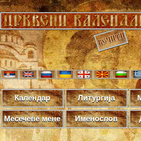
Календар
Литургија
Месечеве мене
Именослов