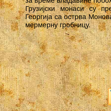
за време владавине побо
Грузијски монаси су пр
Георгија са острва Монов
мермерну гробницу.