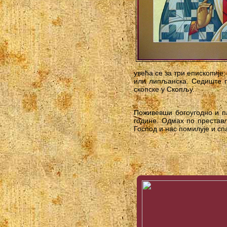
увећа се за три епископије
или липљанска. Седиште п
скопске у Скопљу.
Поживевши богоугодно и па
године. Одмах по престав
Господ и нас помилује и сп