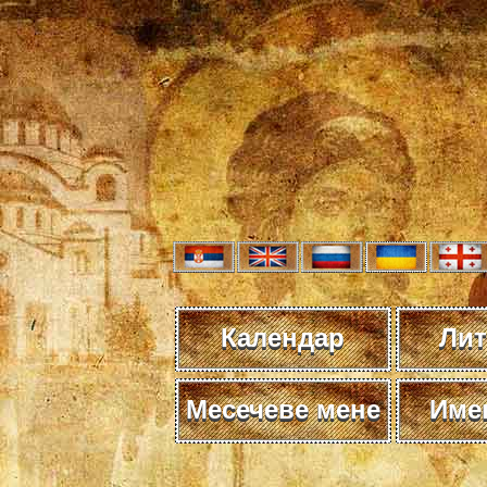
Календар
Лит
Месечеве мене
Име