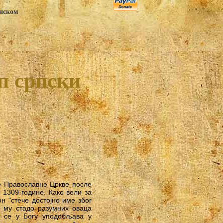
анском
п српски
ке Православне Цркве после
 1309 године. Како вели за
н "стече достојно име због
о му стадо разумних оваца
да се у Богу уподобљава у