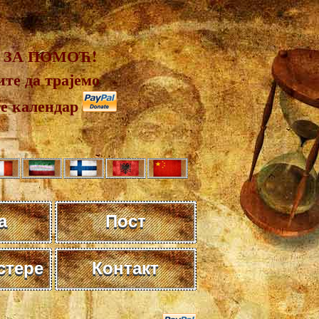
 ЗА ПОМОЋ!
те да трајемо
те календар
а
Пост
стере
Контакт