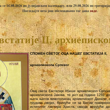
 се 16.08.2026 по јулијанском календару, или 29.08.2026 по грегориј
Погледајте шта још обележавамо тог дана
овде
.
встатије II, архиеписко
СПОМЕН СВЕТОГ ОЦА НАШЕГ ЕВСТАТИЈА II,
архиепископа Српског
Овај свети Евстатије IIбеше архиепископ Српс
архиепископа Јакова, то јест од године 1292 до
њега његов животописац архиепископ Данило, о
трудова својих, бринући се за Богом поверен
истинитог пастира Христа, свагда верујући 