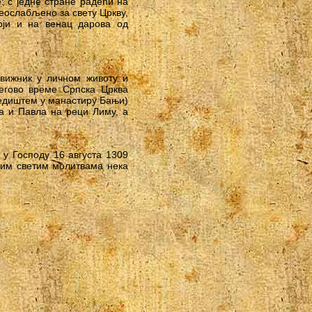
: с једне стране радећи на
неослабљено за свету Цркву,
тоји и на венац дарова од
движник у личном животу и
егово време Српска Црква
 седиштем у манастиру Бањи)
а и Павла на реци Лиму, а
 у Господу 16 августа 1309
вим светим молитвама нека