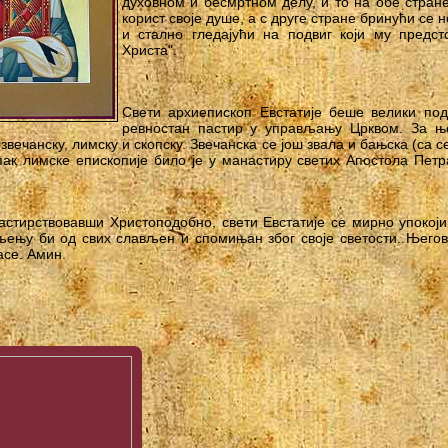
духовном и бесмртном делу, и то на обе стране
корист своје душе, а с друге стране бринући се 
и стално гледајући на подвиг који му предс
Христа".
Свети архиепископ Евстатије беше велики по
ревностан пастир у управљању Црквом. За њ
: звечанску, лимску и скопску. Звечанска се још звала и бањска (са
ак лимске епископије било је у манастиру светих Апостола Петр
стирствовавши Христоподобно, свети Евстатије се мирно упокоји
љењу би од свих слављен и спомињан због своје светости. Њего
асе. Амин.