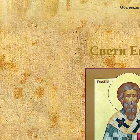
Обележава
Свети Е