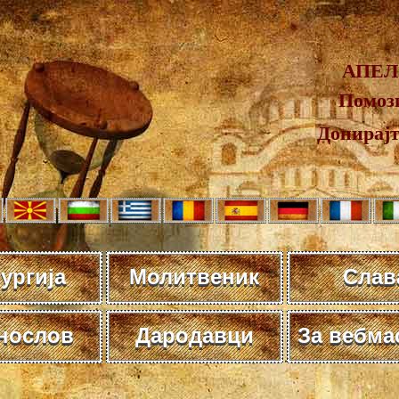
АПЕЛ
Помози
Донирај
ургија
Молитвеник
Слав
нослов
Дародавци
За вебма