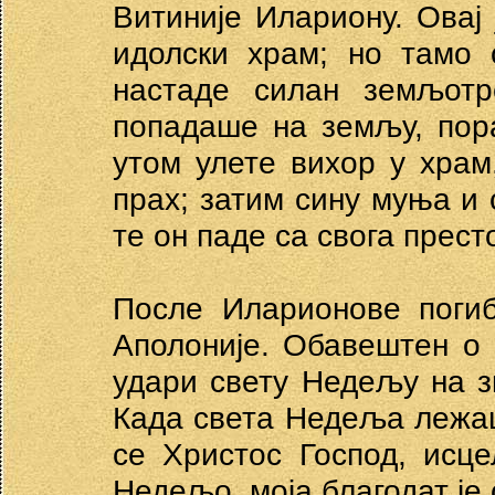
Витиније Илариону. Овај 
идолски храм; но тамо 
настаде силан земљотр
попадаше на земљу, пор
утом улете вихор у храм,
прах; затим сину муња и
те он паде са свога прест
После Иларионове погиб
Аполоније. Обавештен о 
удари свету Недељу на зв
Када света Недеља лежаше
се Христос Господ, исцел
Недељо, моја благодат је 