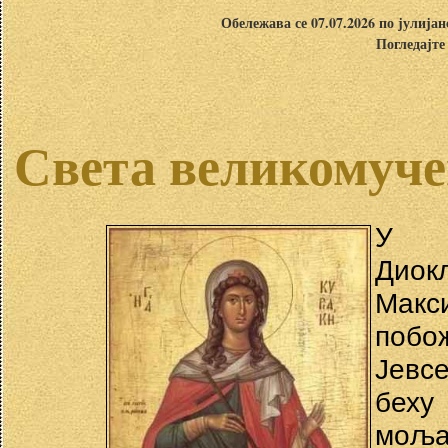
Обележава се 07.07.2026 по јулија
Погледајте
Света великомуче
У в
Дио
Макс
поб
Јевс
беху
моља