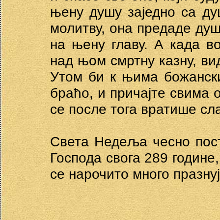
њену душу заједно са д
молитву, она предаде душу
на њену главу. А када в
над њом смртну казну, ви
Утом би к њима божански
браћо, и причајте свима 
се после тога вратише сл
Света Недеља чесно пост
Господа свога 289 године
се нарочито много празнуј