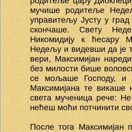
родитеље цару Диоклеци
мучише родитеље Недељ
управитељу Јусту у град
скончаше. Свету Нед
Никомидију к ћесару М
Недељу и видевши да је 
вери, Максимијан наред
без милости бише воловс
се мољаше Господу, и 
Максимијана те викаше н
света мученица рече: Не
нећеш моћи потчинити св
После тога Максимијан 