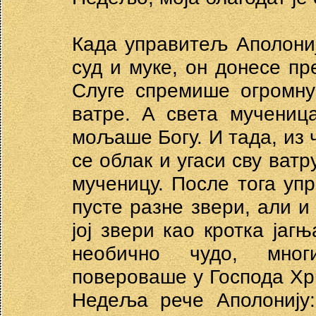
Када управитељ Аполони
суд и муке, он донесе пр
Слуге спремише огромну
ватре. А света мученица
мољаше Богу. И тада, из ч
се облак и угаси сву ватр
мученицу. После тога уп
пусте разне звери, али и
јој звери као кротка јаг
необично чудо, мног
повероваше у Господа Хр
Недеља рече Аполонију