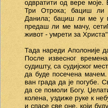
одвратити од вере моје.
Три Отрока; бациш ли
Данила; бациш ли ме у 
предаш ли ме мачу, сети
живот - умрети за Христа"
Тада нареди Аполоније д
После извесног времена
судишту, са судијског мес
да буде посечена мачем.
ван града да је погубе. 
да се помоли Богу. Џелат
колена, уздиже руке к неб
и спасе све оне, који буд