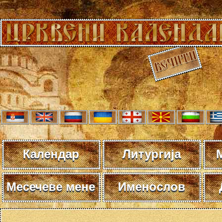
Календар
Литургија
Месечеве мене
Именослов