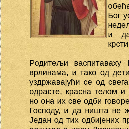
обећ
Бог 
недељ
и д
крсти
Родитељи васпитаваху
врлинама, и тако од дет
уздржавајући се од свег
одрасте, красна телом и
но она их све одби говор
Господу, и да ништа не 
Један од тих одбијених 