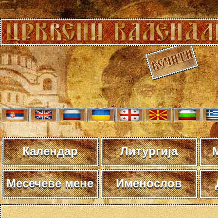
Календар
Литургија
Месечеве мене
Именослов