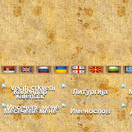
Календар
Литургија
Месечеве мене
Именослов