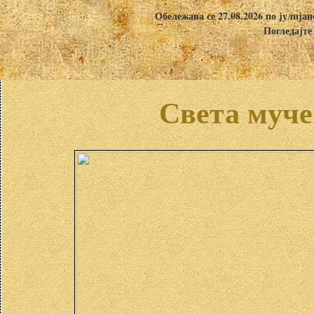
Обележава се 27.08.2026 по јулија
Погледајте
Света муче