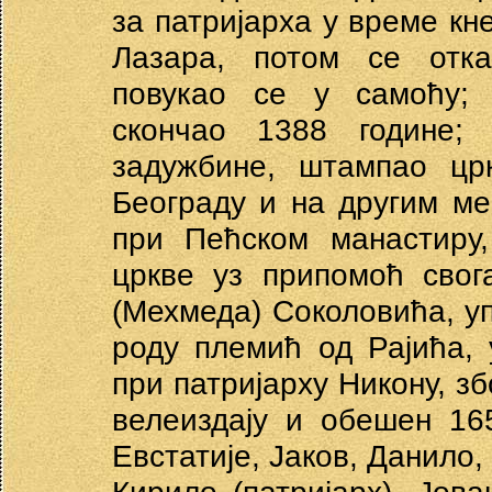
за патријарха у време кн
Лазара, потом се отка
повукао се у самоћу; 
скончао 1388 године;
задужбине, штампао црк
Београду и на другим ме
при Пећском манастиру
цркве уз припомоћ свог
(Мехмеда) Соколовића, уп
роду племић од Рајића,
при патријарху Никону, зб
велеиздају и обешен 16
Евстатије, Јаков, Данило, 