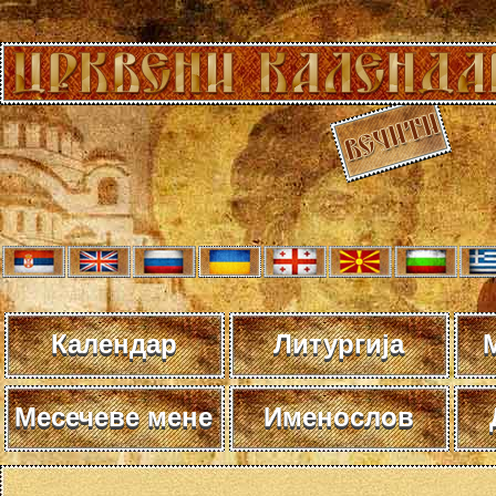
Календар
Литургија
Месечеве мене
Именослов