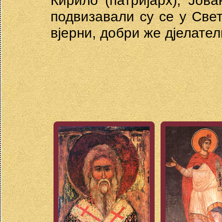
Кирило (патријарх), Јов
подвизавали су се у Свет
вјерни, добри же дјелате