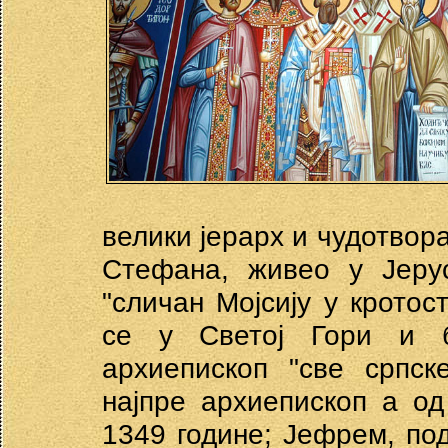
велики јерарх и чудотвора
Стефана, живео у Јеру
"сличан Мојсију у кротос
се у Светој Гори и б
архиепископ "све српск
најпре архиепископ а од
1349 године; Јефрем, по