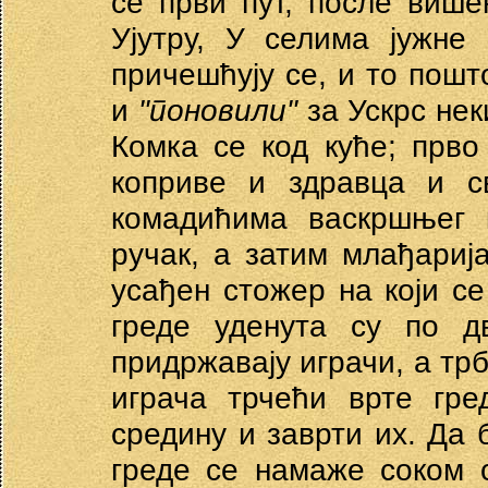
се први пут, после више
Ујутру, У селима јужне
причешћују се, и то пошт
и
"поновили"
за Ускрс не
Комка се код куће; прв
коприве и здравца и с
комадићима васкршњег к
ручак, а затим млађари
усађен стожер на који се
греде уденута су по д
придржавају играчи, а трб
играча трчећи врте гре
средину и заврти их. Да 
греде се намаже соком 