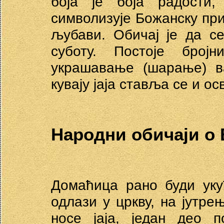
боја је боја радости,
символизује Божанску при
љубави. Обичај је да с
суботу. Постоје број
украшавање (шарање) ва
кувају јаја ставља се и о
Народни обичаји о 
Домаћица рано буди уку
одлази у цркву, на јутре
носе јаја, један део 