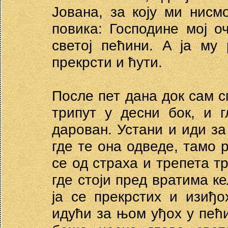
Јована, за коју ми нисм
повика: Господине мој о
светој пећини. A ja му 
прекрсти и ћути.
После пет дана док сам с
трипут у десни бок, и 
дарован. Устани и иди за
где те она одведе, тамо 
се од страха и трепета тр
где стоји пред вратима ке
ја се прекрстих и изиђ
идући за њом уђох у пећи