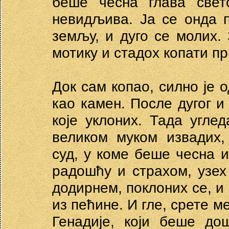
беше чесна глава свет
невидљива. Ја се онда 
земљу, и дуго се молих. 
мотику и стадох копати пр
Док сам копао, силно је о
као камен. После дугог и
које уклоних. Тада угле
великом муком извадих,
суд, у коме беше чесна 
радошћу и страхом, узех
додирнем, поклоних се, и 
из пећине. И гле, срете 
Генадије, који беше д