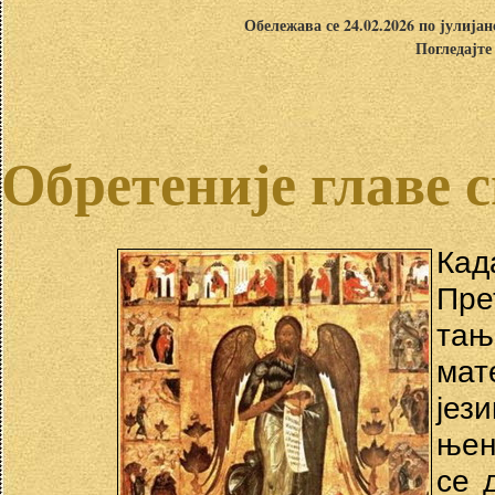
Обележава се 24.02.2026 по јулија
Погледајте
Обретеније главе 
Кад
Пре
тањ
мат
јез
њен
се 