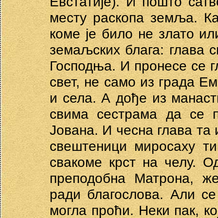
Евстатије). И пошто сат
месту раскопа земља. Ка
коме је било не злато ил
земаљских блага: глава 
Господња. И пронесе се г
свет, не само из града Ем
и села. А дође из манас
свима сестрама да се п
Јована. И чесна глава та
свештеници миросаху ти
свакоме крст на челу. О
преподобна Матрона, же
ради благослова. Али се
могла проћи. Неки пак, к