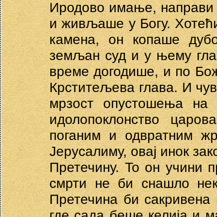
Иродово имање, направи 
и живљаше у Богу. Хотећи
камена, он копаше дубо
земљан суд и у њему глав
време догодише, и по Бож
Крститељева глава. И чув
мрзост опустошења на 
идолопоклонство царов
поганим и одвратним жр
Јерусалиму, овај инок зак
Претечину. To он учини п
смрти не би снашло нек
Претечина би сакривена
где сада беше келија и м