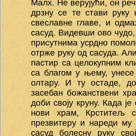
Малх. Нe верујући, он ре
дрзну се те стави руку 
свеславне главе, и одм
сасуд. Видевши ово чудо,
присутнима усрдно помоли
отрже руку од сасуда. Ал
пастир са целокупним кл
са благом у њему, унесе
олтару. И ту остаде, д
засебан божанствени хр
доби своју круну. Када је
нови храм, Крститељ 
презвитеру и нареди му
сасуд болесну руку сво