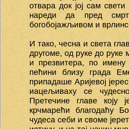
отвара док јој сам свети
нареди да пред смрт
богобојажљивом и врлинс
И тако, чесна и света гл
другоме, од руке до руке 
и презвитера, по имену 
пећини близу града Ем
припадаше Аријевој јерес
иацељиваху се чудесно
Претечине главе коју ј
крчмарећи благодаћу Бо
чудеса себи и своме јерет