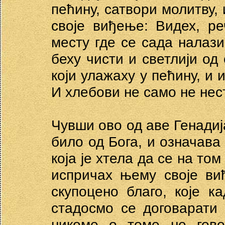
пећину, сатвори молитву,
своје виђење: Видех, ре
месту где се сада налази
беху чисти и светлији од
који улажаху у пећину, и 
И хлебови не само не нес
Чувши ово од аве Генадија
било од Бога, и означава
која је хтела да се на то
испричах њему своје ви
скупоцено благо, које 
стадосмо се договарати
никоме о томе не гово