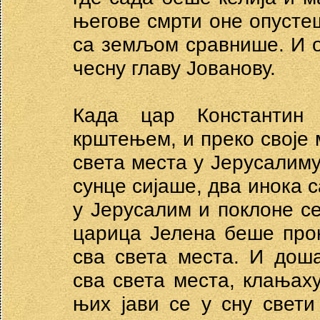
његове смрти оне опустеш
са земљом сравнише. И оп
чесну главу Јованову.
Када цар Константин
крштењем, и преко своје 
света места у Јерусалиму
сунце сијаше, два инока с
у Јерусалим и поклоне се
царица Јелена беше про
сва света места. И дош
сва света места, клањах
њих јави се у сну свети