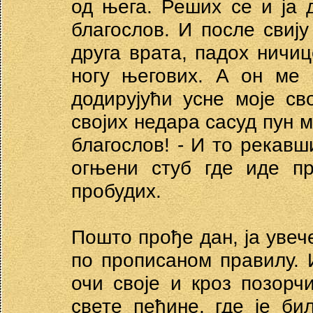
од њега. Реших се и ја
благослов. И после свију
друга врата, падох ничи
ногу његових. А он ме 
додирујући усне моје св
својих недара сасуд пун м
благослов! - И то рекавш
огњени стуб где иде п
пробудих.
Пошто прође дан, ја увеч
по прописаном правилу. 
очи своје и кроз позорч
свете пећине, где је би