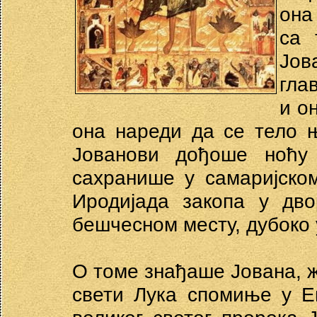
она
са 
Јов
гла
и о
она нареди да се тело 
Јованови дођоше ноћу
сахранише у самаријском
Иродијада закопа у дв
бешчесном месту, дубоко 
О томе знађаше Јована, ж
свети Лука спомиње у Е