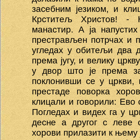
засебним језиком, и кли
Крститељ Христов! - 
манастир. А ја напусти
престрављен потрчах и п
угледах у обитељи два д
према југу, и велику црк
у двор што је према за
поклонивши се у цркви,
престаде поворка хоров
клицали и говорили: Ево 
Погледах и видех га у црк
десне а другог с леве 
хорови прилазити к њему ј