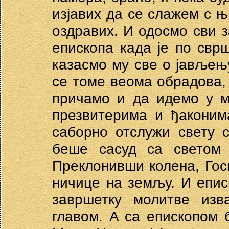
изјавих да се слажем с њ
оздравих. И одосмо сви з
епископа када је по свр
казасмо му све о јављењ
се томе веома обрадова,
причамо и да идемо у м
презвитерима и ђаконим
саборно отслужи свету 
беше сасуд са светом 
Преклонивши колена, Гос
ничице на земљу. И епис
завршетку молитве из
главом. A ca епископом