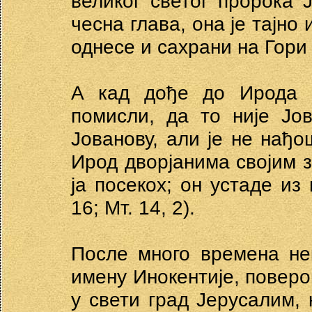
великог светог пророка
чесна глава, она је тајно
однесе и сахрани на Гори
А кад дође до Ирода г
помисли, да то није Јо
Јованову, али је не нађо
Ирод дворјанима својим з
ја посекох; он устаде из 
16; Мт. 14, 2).
После много времена не
имену Инокентије, поверо
у свети град Јерусалим, 