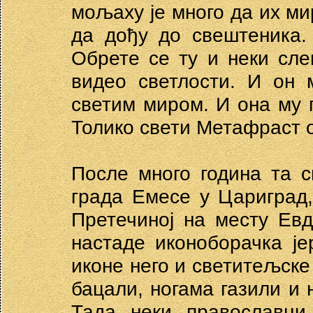
мољаху је много да их м
да дођу до свештеника.
Обрете се ту и неки сле
видео светлости. И он
светим миром. И она му п
Толико свети Метафраст о
После много година та с
града Емесе у Цариград,
Претечиној на месту Ев
настаде иконоборачка је
иконе него и светитељске
бацали, ногама газили и 
Тада неки православци