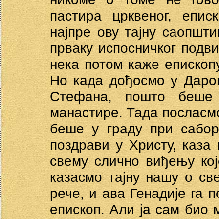
пастира црквеног, епис
најпре ову тајну саопшт
прваку испосничког подви
нека потом каже епископу
Но када дођосмо у Даром
Стефана, пошто беше
манастире. Тада посласмо
беше у граду при сабор
поздрави у Христу, каза 
свему слично виђењу кој
казасмо тајну нашу о св
рече, и ава Генадије га 
епископ. Али ја сам био