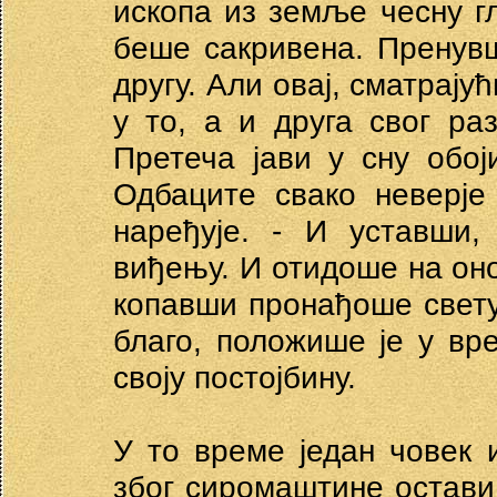
ископа из земље чесну гл
беше сакривена. Пренувш
другу. Али овај, сматрајућ
у то, а и друга свог ра
Претеча јави у сну обој
Одбаците свако неверје
наређује. - И уставши,
виђењу. И отидоше на оно 
копавши пронађоше свету
благо, положише је у вр
своју постојбину.
У то време један човек 
због сиромаштине остави с