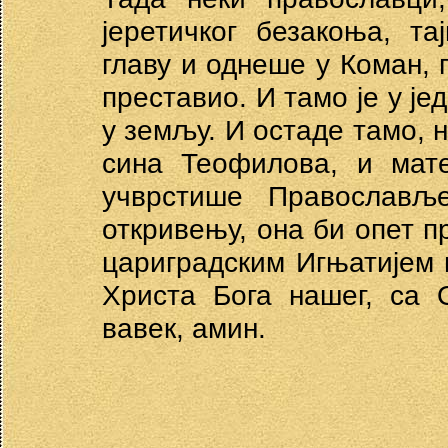
јеретичког безакоња, т
главу и однеше у Коман, 
преставио. И тамо је у ј
у земљу. И остаде тамо, 
сина Теофилова, и мате
учврстише Православљ
откривењу, она би опет п
цариградским Игњатијем 
Христа Бога нашег, са
вавек, амин.