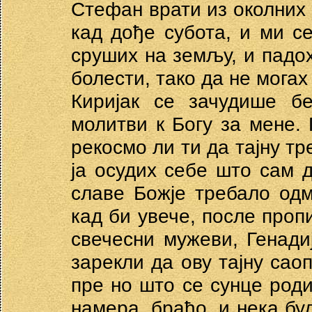
Стефан врати из околних 
кад дође субота, и ми се
сруших на земљу, и падо
болести, тако да не могах
Киријак се зачудише б
молитви к Богу за мене.
рекосмо ли ти да тајну т
ја осудих себе што сам до
славе Божје требало одм
кад би увече, после про
свечесни мужеви, Генади
зарекли да ову тајну сао
пре но што се сунце роди
намера, браћо, и нека бу