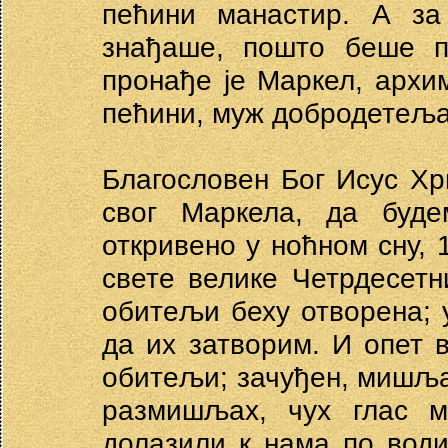
пећини манастир. А за
знађаше, пошто беше п
пронађе је Маркел, архи
пећини, муж добродетељан
Благословен Бог Исус Хри
свог Маркела, да буд
откривено у ноћном сну,
свете велике Четрдесетн
обитељи беху отворена; 
да их затворим. И опет 
обитељи; зачуђен, мишљах
размишљах, чух глас м
долазили к нама по води