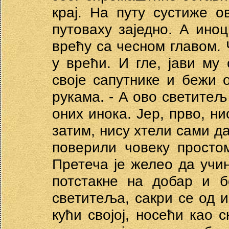
крај. На путу сустиже 
путоваху заједно. А ино
врећу са чесном главом. 
у врећи. И гле, јави му
своје сапутнике и бежи 
рукама. - А ово светитељ
оних инока. Јер, прво, н
затим, нису хтели сами да
поверили човеку просто
Претеча је желео да учи
потстакне на добар и б
светитеља, сакри се од и
кући својој, носећи као 