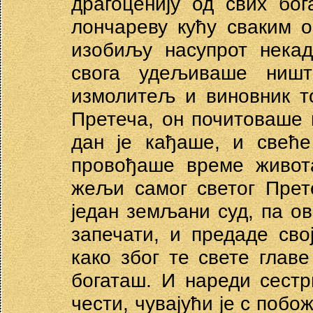
драгоценију од свих бо
лончареву кућу сваким 
изобиљу насупрот некад
свога удељиваше ништ
измолитељ и виновник т
Претеча, он почитоваше 
дан је кађаше, и свећ
провођаше време живота
жељи самог светог Прет
један земљани суд, па ова
запечати, и предаде свој
како због те свете глав
богаташ. И нареди сестр
чести, чувајући је с побо