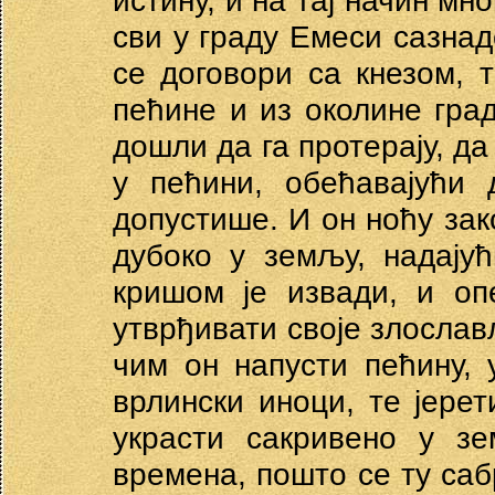
истину, и на тај начин мн
сви у граду Емеси сазнад
се договори са кнезом, 
пећине и из околине гра
дошли да га протерају, да
у пећини, обећавајући
допустише. И он ноћу зак
дубоко у земљу, надају
кришом је извади, и оп
утврђивати своје злослав
чим он напусти пећину,
врлински иноци, те јерет
украсти сакривено у зе
времена, пошто се ту сабр