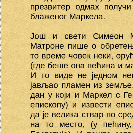
презвитер одмах получи
блаженог Маркела.
Још и свети Симеон М
Матроне пише о обретењ
то време човек неки, орућ
(где беше она пећина и м
И то виде не једном не
јављао пламен из земље. 
дан у који и Маркел с Г
епископу) и извести епи
да је велика ствар по ср
на то место, (у пећину,