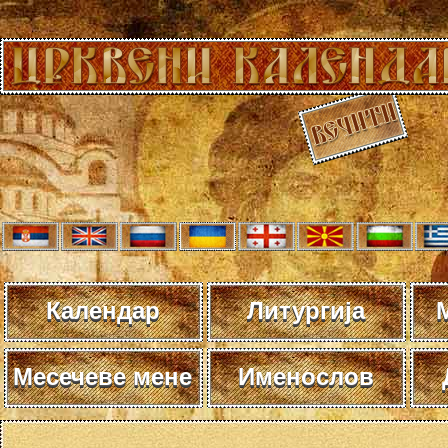
Календар
Литургија
Месечеве мене
Именослов