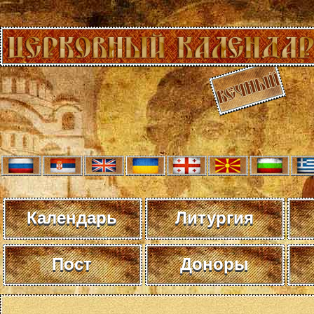
Календарь
Литургия
Пост
Доноры