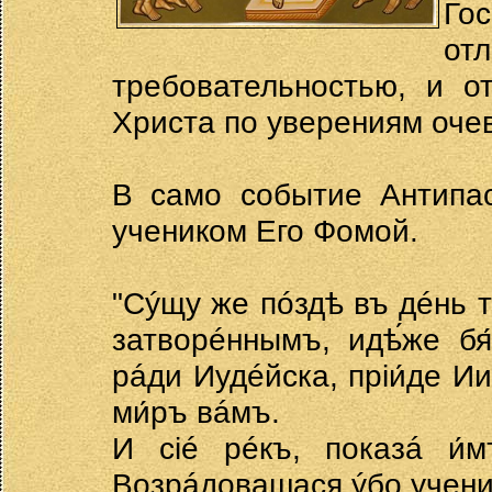
Го
о
требовательностью, и о
Христа по уверениям оче
В само событие Антипас
учеником Его Фомой.
"Сýщу же пóздѣ въ дéнь т
затворéннымъ, идѣ́же бя́
рáди Иудéйска, прiи́де Ии
ми́ръ вáмъ.
И сié рéкъ, показá и́м
Возрáдовашася ýбо учениц