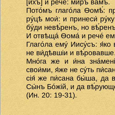
[и́хъ] и речé: ми́ръ вáмъ.
Потóмъ глагóла Ѳомѣ́: пр
рýцѣ мои́: и принеси́ рýку
бýди невѣ́ренъ, но вѣ́ренъ
И отвѣщá Ѳомá и речé емý
Глагóла емý Иисýсъ: я́ко 
не ви́дѣвшiи и вѣ́ровавше
Мнóга же и и́на знáменi
свои́ми, я́же не сýть пи́сан
сiя́ же пи́сана бы́ша, да
Сы́нъ Бóжiй, и да вѣ́рующ
(Ин. 20: 19-31).