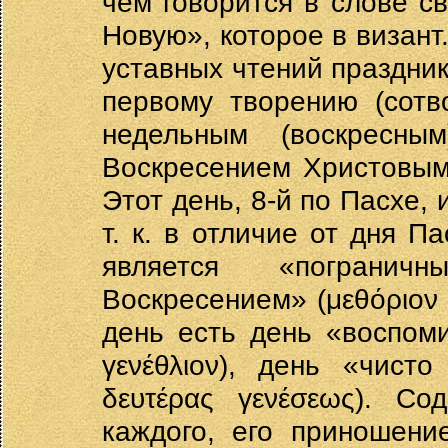
чем говорится в слове с
Новую», которое в визант
уставных чтений праздник
первому творению (сотв
недельным (воскресны
Воскресением Христовым
Этот день, 8-й по Пасхе, 
т. к. в отличие от дня П
является «пограни
Воскресением» (μεθόριον τ
день есть день «воспоми
γενέθλιον), день «чист
δευτέρας γενέσεως). С
каждого, его приношени