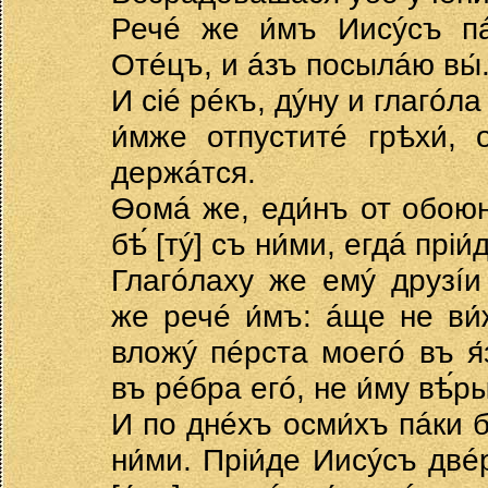
Речé же и́мъ Иисýсъ пá
Отéцъ, и áзъ посылáю вы́
И сié рéкъ, дýну и глагóла 
и́мже отпуститé грѣхи́, 
держáтся.
Ѳомá же, еди́нъ от обою
бѣ́ [тý] съ ни́ми, егдá прiи
Глагóлаху же емý друзíи 
же речé и́мъ: áще не ви́ж
вложý пéрста моегó въ я́
въ рéбра егó, не и́му вѣ́ры
И по днéхъ осми́хъ пáки б
ни́ми. Прiи́де Иисýсъ дв