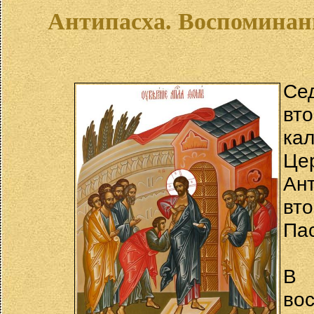
Антипасха. Воспоминан
Се
вт
ка
Це
Ант
вт
Па
В 
во