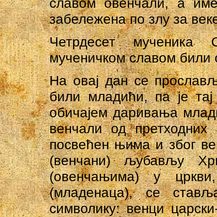
славом овенчали, а им
забележена по злу за век
Четрдесет мученика 
мученичком славом били о
На овај дан се прослављ
били младићи, па је та
обичајем даривања млади
венчали од претходних 
посвећен њима и због ве
(венчани) љубављу Х
(овенчањима) у цркви
(младенаца), се ставља
символику: венци царски