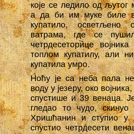
које се ледило од љутог 
а да би им муке биле в
купатило, осветљено
ватрама, где се пуши
четрдесеторице војника
топлом купатилу, али ни
купатила умро.
Ноћу је са неба пала нео
воду у језеру, око војник
спустише и 39 венаца. Је
гледао то чудо, скинуо
Хришћанин и ступио у ј
спустио четрдесети вена