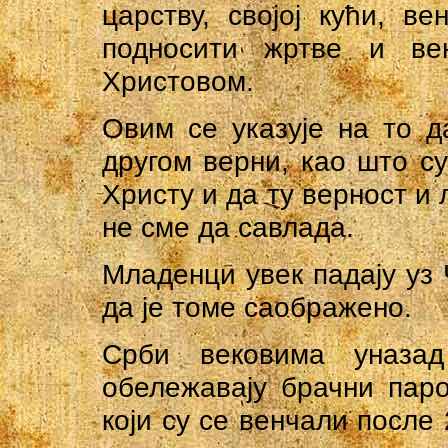
царству, својој кући, в
подносити жртве и ве
Христовом.
Овим се указује на то д
другом верни, као што с
Христу и да ту верност и
не сме да савлада.
Младенци увек падају уз 
да је томе саображено.
Срби вековима уназа
обележавају брачни паро
који су се венчали после