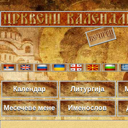
Календар
Литургија
Месечеве мене
Именослов