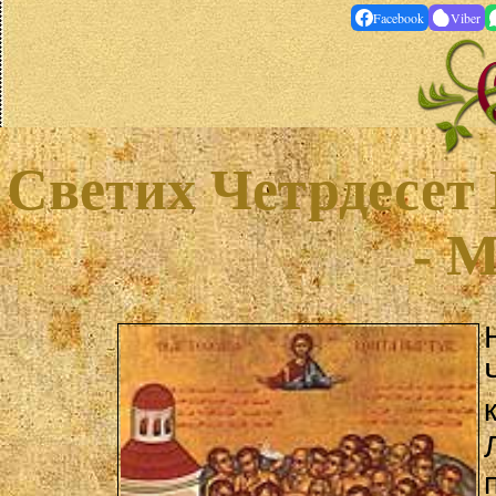
Facebook
Viber
Светих Четрдесет
- 