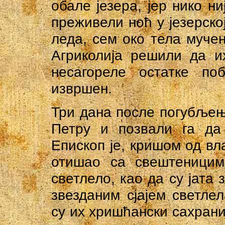
обале језера, јер нико ни
преживели ноћ у језерској
леда, сем око тела мучен
Агриколија решили да и
несагореле остатке по
извршен.
Три дана после погубљењ
Петру и позвали га да 
Епископ је, кришом од вл
отишао са свештеницима
светлело, као да су јата 
звезданим сјајем светле
су их хришћански сахрани