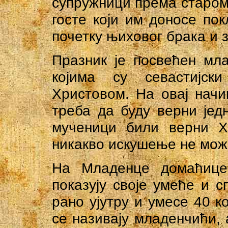
супружници према старом 
госте који им доносе по
почетку њиховог брака и з
Празник је посвећен мл
којима су севастијс
Христовом. На овај начи
треба да буду верни јед
мученици били верни Х
никакво искушење не може
На Младенце домаћице 
показују своје умеће и с
рано ујутру и умесе 40 к
се називају младенчићи,