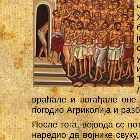
враћале и погађале оне 
погодио Агриколија и разб
После тога, војвода се п
наредио да војнике свуку