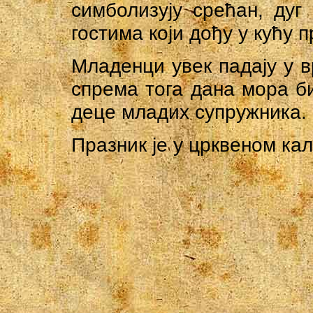
симболизују срећан, дуг
гостима који дођу у кућу п
Младенци увек падају у в
спрема тога дана мора б
деце младих супружника.
Празник је у црквеном к