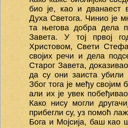
био је, као и дванаест 
Духа Светога. Чинио је м
та његова добра дела 
Завета. У тој првој г
Христовом, Свети Стефа
својих речи и дела подс
Старог Завета, доказивао
да су они заиста убили 
Због тога је међу својим
али их је увек побеђивао
Како нису могли другач
прибегли су, уз помоћ лаж
Бога и Мојсија, баш као 