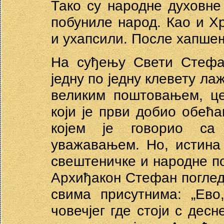
Тако су народне духовн
побуниле народ. Као и Х
и ухапсили. После хапшењ
На суђењу Свети Стефан
једну по једну клевету ла
великим поштовањем, це
који је први добио обећа
којем је говорио са
уважавањем. Но, истина
свештеничке и народне по
Архиђакон Стефан погледа
свима присутнима: „Ево
човечјег где стоји с десн