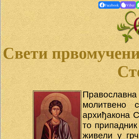
Facebook
Viber
Свети првомучени
Ст
Православна
молитвено 
архиђакона С
то припадник 
живели у грч