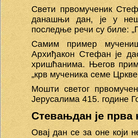
Свети првомученик Стефа
данашњи дан, је у не
последње речи су биле: „Г
Самим пример мучениш
Архиђакон Стефан је да
хришћанима. Његов прим
„крв мученика семе Цркве
Мошти светог првомучен
Јерусалима 415. године Г
Стевањдан је прва 
Овај дан се за оне који н