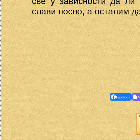
све у зависности да ли 
слави посно, а осталим д
Facebook
V