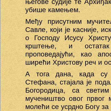
његове судије те Архиђа
убише камењем.
Међу присутним мучит
Савле, који је касније, и
о Господу Исусу Христ
крштење, и остата
проповедајући, као апо
ширећи Христову реч и ос
А тога дана, када су 
Стефана, стајала је пода
Богородица, са светим
мучеништво овог првог 
молећи се усрдно Богу за