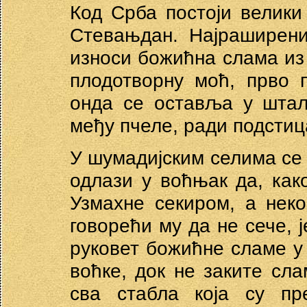
Код Срба постоји велики
Стевањдан. Најраширени
износи божићна слама из 
плодотворну моћ, прво 
онда се оставља у штал
међу пчеле, ради подстиц
У шумадијским селима се
одлази у воћњак да, как
Узмахне секиром, а неко
говорећи му да не сече, ј
руковет божићне сламе у 
воћке, док не заките сл
сва стабла која су пр