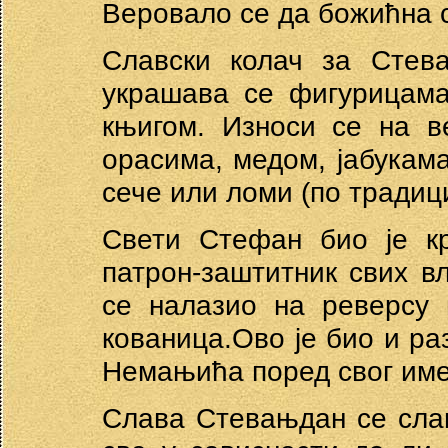
Веровало се да божићна 
Славски колач за Стев
украшава се фигурицама
књигом. Износи се на в
орасима, медом, јабукама
сече или ломи (по традици
Свети Стефан био је к
патрон-заштитник свих в
се налазио на реверсу 
кованица.Ово је био и ра
Немањића поред свог име
Слава Стевањдан се сла