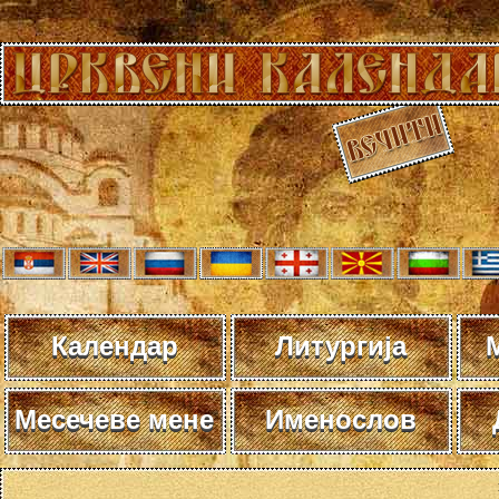
Календар
Литургија
Месечеве мене
Именослов