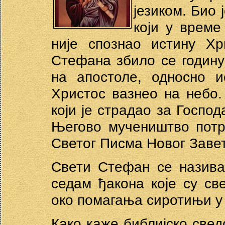
језиком. Био 
који у време
није спознао истину Хр
Стефана збило се годину
на апостоле, односно и
Христос вазнео на небo
који је страдао за Госпо
Његово мучеништво потр
Светог Писма Новог Заве
Свети Стефан се назива
седам ђакона које су св
око помагања сиротињи у
Како каже библијско све