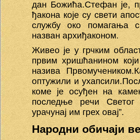
дан Божића.Стефан је, 
ђакона које су свети апо
службу око помагања с
назван архиђаконом.
Живео је у грчким облас
првим хришћанином који
назива Првомучеником.
оптужили и ухапсили.Пос
коме је осуђен на каме
последње речи Светог 
урачунај им грех овај”.
Народни обичаји в