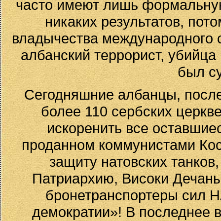
часто имеют лишь формальную
никаких результатов, пото
владычества международного с
албанский террорист, убийца 
был с
Сегодняшние албанцы, после
более 110 сербских церкве
искоренить все оставшие
проданном коммунистами Косо
защиту натовских танков
Патриархию, Високи Дечаны 
бронетранспортеры сил Н
демократии»! В последнее 