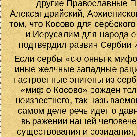
другие Православные П
Александрийский, Архиеписко
том, что Косово для сербского
и Иерусалим для народа ев
подтвердил раввин Сербии и
Если сербы «склонны к мифо
иные желчные западные раци
настроенные эпигоны из серб
«миф о Косово» рожден тол
неизвестного, так называемо
самом деле речь идет о дав
выражении нашей человечес
существования и созидания,