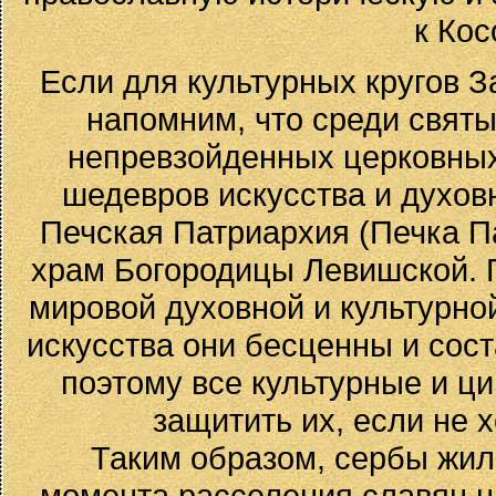
к Кос
Если для культурных кругов За
напомним, что среди святы
непревзойденных церковных
шедевров искусства и духо
Печская Патриархия (Печка П
храм Богородицы Левишской. 
мировой духовной и культурно
искусства они бесценны и сост
поэтому все культурные и 
защитить их, если не х
Таким образом, сербы жил
момента расселения славян 