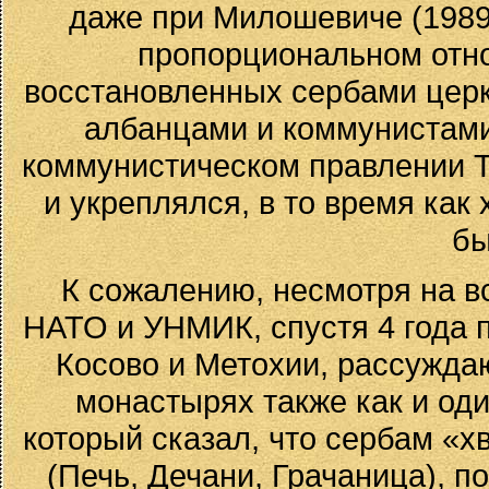
даже при Милошевиче (1989-
пропорциональном отн
восстановленных сербами церк
албанцами и коммунистами.
коммунистическом правлении Т
и укреплялся, в то время как
бы
К сожалению, несмотря на вс
НАТО и УНМИК, спустя 4 года п
Косово и Метохии, рассужда
монастырях также как и од
который сказал, что сербам «х
(Печь, Дечани, Грачаница), п