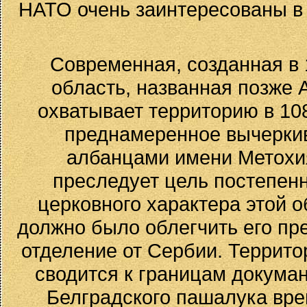
НАТО очень заинтересованы в 
Современная, созданная в
область, названная позже
охватывает территорию в 108
преднамеренное вычерки
албанцами имени Метохия
преследует цель постепенн
церковного характера этой о
должно было облегчить его п
отделение от Сербии. Террито
сводится к границам докуман
Белградского пашалука врем