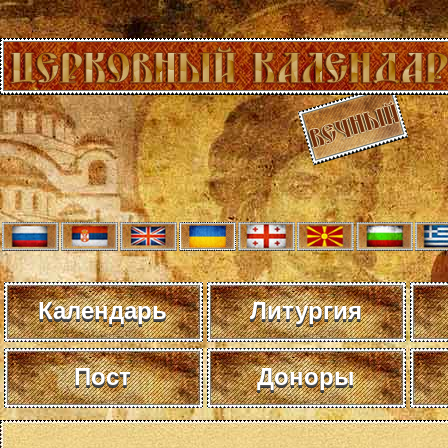
Календарь
Литургия
Пост
Доноры