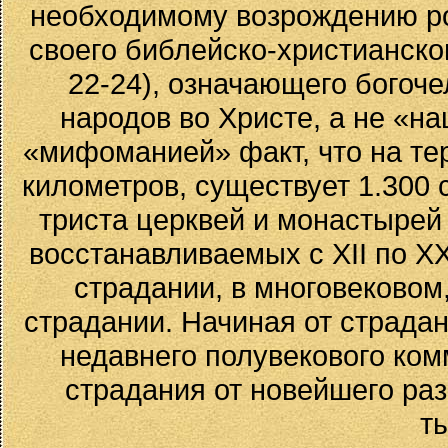
необходимому возрождению род
своего библейско-христианско
22-24), означающего богоч
народов во Христе, а не «н
«мифоманией» факт, что на те
километров, существует 1.300 
триста церквей и монастырей 
восстанавливаемых с XII по XX 
страдании, в многовековом
страдании. Начиная от страда
недавнего полувекового ком
страдания от новейшего раз
т