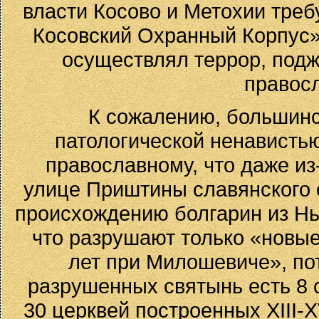
власти Косово и Метохии тре
Косовский Охранный Корпус»,
осуществлял террор, подж
правосл
К сожалению, большинс
патологической ненавистью
православному, что даже из
улице Приштины славянского
происхождению болгарин из Нь
что разрушают только «новые
лет при Милошевиче», по
разрушенных святынь есть 8 с
30 церквей построенных XIII-XV