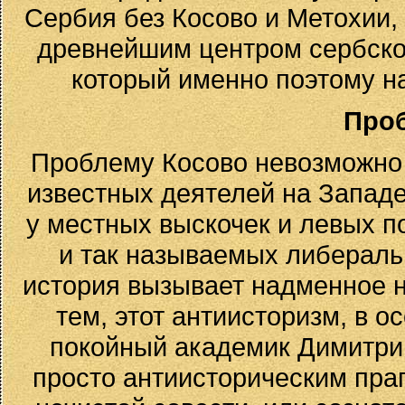
Сербия без Косово и Метохии, 
древнейшим центром сербской
который именно поэтому н
Про
Проблему Косово невозможно п
известных деятелей на Западе
у местных выскочек и левых п
и так называемых либераль
история вызывает надменное 
тем, этот антиисторизм, в о
покойный академик Димитрий
просто антиисторическим пра