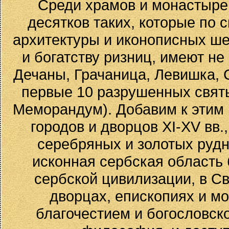
Среди храмов и монастырей
десятков таких, которые по 
архитектуры и иконописных ше
и богатству ризниц, имеют не
Дечаны, Грачаница, Левишка, С
первые 10 разрушенных свят
Меморандум). Добавим к этим
городов и дворцов XI-XV вв.
серебряных и золотых рудни
исконная сербская область
сербской цивилизации, в С
дворцах, епископиях и м
благочестием и богословск