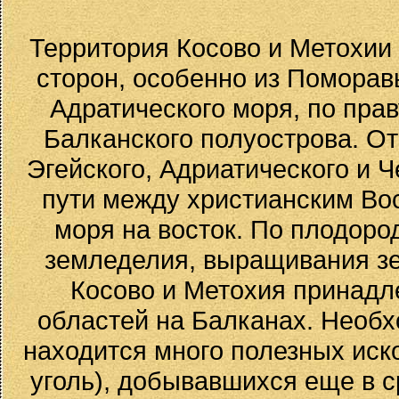
Территория Косово и Метохии 
сторон, особенно из Поморав
Адратического моря, по пра
Балканского полуострова. От
Эгейского, Адриатического и 
пути между христианским Вост
моря на восток. По плодоро
земледелия, выращивания зе
Косово и Метохия принадл
областей на Балканах. Необх
находится много полезных иско
уголь), добывавшихся еще в с