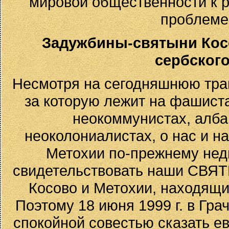
мировой общественности к 
проблеме
Задужбины-святыни Косо
сербского
Несмотря на сегодняшнюю траг
за которую лежит на фашиста
неокоммунистах, алб
неоколониалистах, о нас и 
Метохии по-прежнему нед
свидетельствовать наши СВЯ
Косово и Метохии, находящие
Поэтому 18 июня 1999 г. в Гр
спокойной совестью сказать е