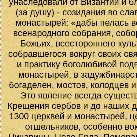
унаследовали от Византии и 
(за душу) - созидания во сла
монастырей: «дабы пелась в
всенародного собрания, собо
Божьих, всестороннего куль
собравшегося вокруг своих св
и практику боголюбивой под
монастырей, в задужбинарст
богаделен, мостов, колодцев 
Это явление всегда сущест
Крещения сербов и до наших д
1300 церквей и монастырей, ц
отшельников, особенно вок
Чичавицы, Ново Брда, Поморав