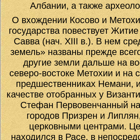
Албании, а также археоло
О вхождении Косово и Метохи
государства повествует Житие 
Савва (нач. XIII в.). В нем с
земель» названы прежде всего
другие земли дальше на во
северо-востоке Метохии и на 
предшественниках Немани, и 
качестве отобранных у Визант
Стефан Первовенчанный наз
городов Призрен и Липля
церковными центрами. Це
находился в Расе, в непосред