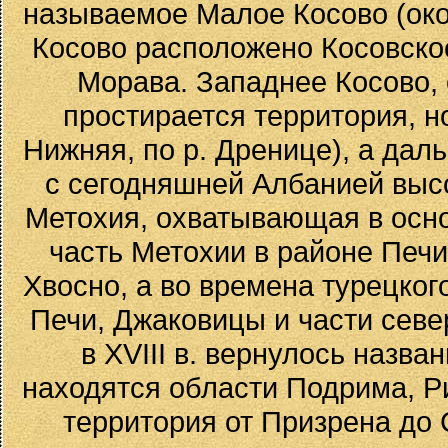
называемое Малое Косово (окол
Косово расположено Косовско
Морава. Западнее Косово, 
простирается территория, 
Нижняя, по р. Дренице), а дал
с сегодняшней Албанией высо
Метохия, охватывающая в осн
часть Метохии в районе Печи
Хвосно, а во времена турецкого
Печи, Джаковицы и части сев
в XVIII в. вернулось назв
находятся области Подрима, Р
территория от Призрена до