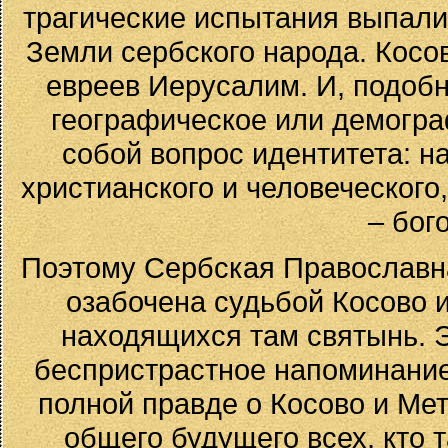
трагические испытания выпали
Земли сербского народа. Косов
евреев Иерусалим. И, подобн
географическое или демогра
собой вопрос идентитета: на
христианского и человеческого
– бог
Поэтому Сербская Православн
озабочена судьбой Косово 
находящихся там святынь. 
беспристрастное напоминание,
полной правде о Косово и Ме
общего будущего всех, кто 