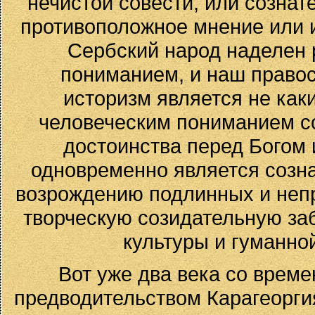
нечистой совести, или созна
противоположное мнение или и
Сербский народ наделен 
пониманием, и наш право
историзм является не как
человеческим пониманием с
достоинства перед Богом 
одновременно является созн
возрождению подлинных и непр
творческую созидательную за
культуры и гуманно
Вот уже два века со време
предводительством Карагеоргия