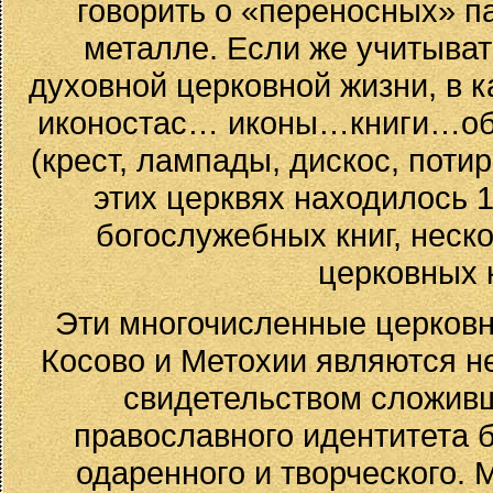
говорить о «переносных» па
металле. Если же учитыват
духовной церковной жизни, в 
иконостас… иконы…книги…обла
(крест, лампады, дискос, потир
этих церквях находилось 10
богослужебных книг, неско
церковных 
Эти многочисленные церков
Косово и Метохии являются 
свидетельством сложив
православного идентитета б
одаренного и творческого. 