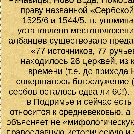
праву названной «Сербской
1525/6 и 1544/5. гг. упоми
установлено местоположение 
албанцев существовало предан
«77 источников, 77 ручье
находилось 26 церквей, из 
времени (т.е. до прихода
совершалось богослужение (
сербов осталось едва ли 60!).
в Подримье и сейчас есть
относится к средневековью, а
объясняет не «мифологическу
православную историческую и 