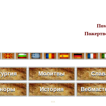
Пом
Пожертв
тургия
Молитвы
Слав
норы
История
Вебмаст
xxx