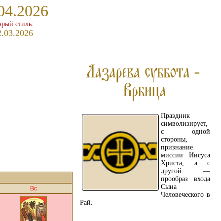
04.2026
арый стиль:
2.03.2026
Праздник
символизирует,
с одной
стороны,
признание
миссии Иисуса
Христа, а с
другой —
прообраз входа
Сына
Вс
Человеческого в
Рай.