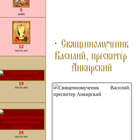
5
рыба
ПОДРОБНЕЕ ...
12
поста нет
19
поста нет
26
поста нет