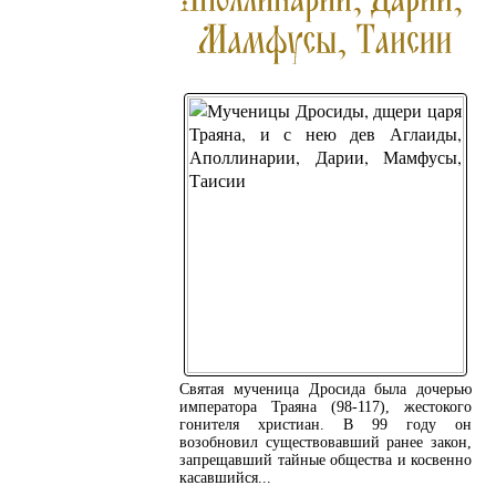
Святая мученица Дросида была дочерью
императора Траяна (98-117), жестокого
гонителя христиан. В 99 году он
возобновил существовавший ранее закон,
запрещавший тайные общества и косвенно
касавшийся...