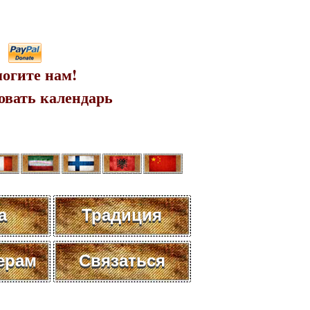
огите нам!
овать календарь
а
Традиция
ерам
Связаться