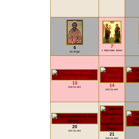
7
6
с маслом, вино
на воде
13
14
поста нет
поста нет
20
поста нет
21
поста нет