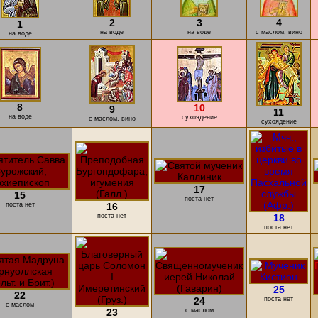
2
3
4
1
на воде
на воде
с маслом, вино
на воде
8
10
9
11
на воде
cухоядение
с маслом, вино
cухоядение
17
15
поста нет
поста нет
16
поста нет
18
поста нет
25
22
24
поста нет
с маслом
23
с маслом