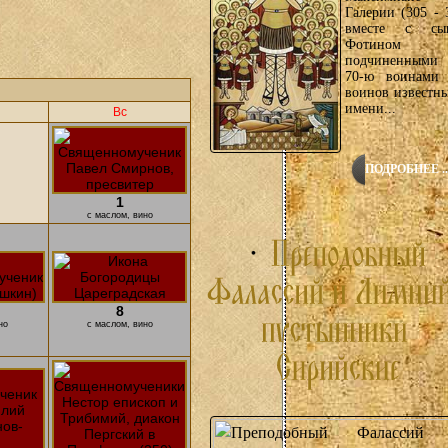
Галерии (305 - 
вместе с сы
Фотином
подчиненными 
70-ю воинами 
воинов известн
имени...
Вс
ПОДРОБНЕЕ ..
1
с маслом, вино
8
но
с маслом, вино