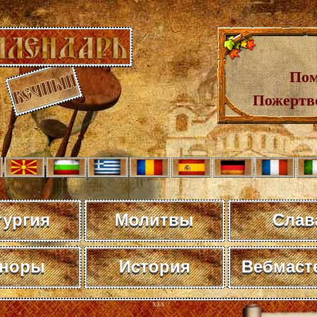
Пом
Пожертв
тургия
Молитвы
Слав
норы
История
Вебмаст
xxx