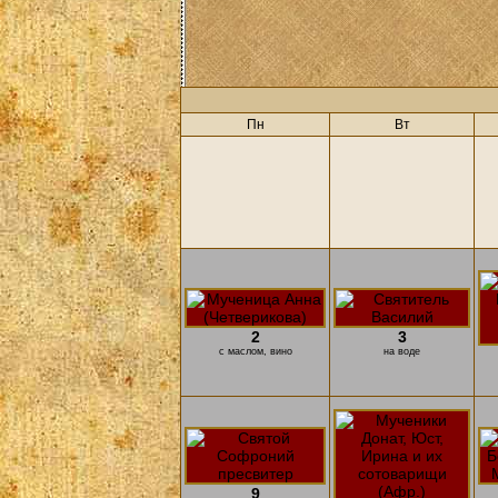
Пн
Вт
2
3
с маслом, вино
на воде
9