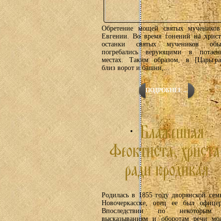
Обретение мощей святых мучеников
Евгении. Во время гонений на хрис
останки святых мучеников обы
погребались верующими в потаен
местах. Таким образом, в [Царьгра
близ ворот и башни,...
ПОДРОБНЕЕ ...
Родилась в 1855 году дворянской сем
Новочеркасске, отец ее был офицер
Впоследствии по некоторым
высказываниям и оборотам речи мо