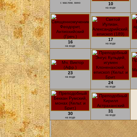
с маслом, вино
10
на воде
17
16
на воде
на воде
23
на воде
24
на воде
31
30
на воде
на воде