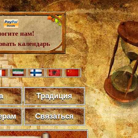
огите нам!
овать календарь
а
Традиция
ерам
Связаться