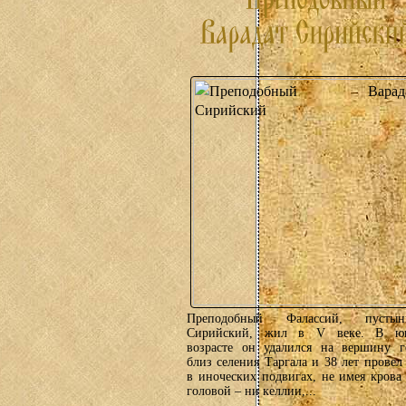
Преподобный Фалассий, пустын
Сирийский, жил в V веке. В ю
возрасте он удалился на вершину г
близ селения Таргала и 38 лет провел
в иноческих подвигах, не имея крова
головой – ни келлии,...