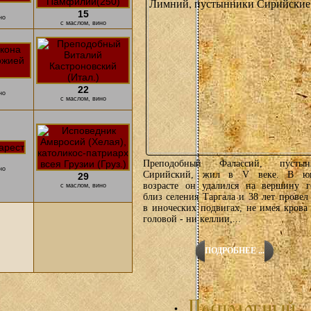
15
но
с маслом, вино
22
но
с маслом, вино
Преподобный Фалассий, пустын
но
Сирийский, жил в V веке. В ю
29
возрасте он удалился на вершину г
с маслом, вино
близ селения Таргала и 38 лет провел
в иноческих подвигах, не имея крова
головой - ни келлии,...
ПОДРОБНЕЕ ...