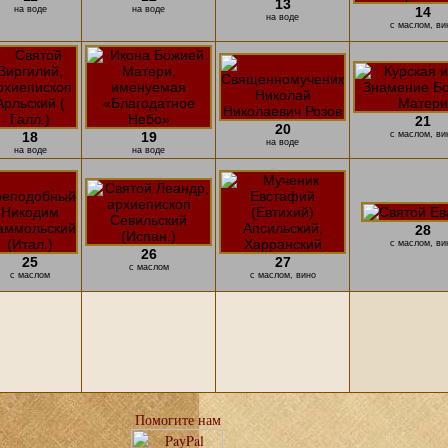
13
на воде
на воде
14
на воде
с маслом, ви
21
20
18
19
с маслом, ви
на воде
на воде
на воде
28
с маслом, ви
26
25
27
с маслом
с маслом
с маслом, вино
Помогите нам