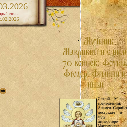
03.2026
арый стиль:
2.02.2026
Святой Маврик
военачальник
Апамеи Сирийск
пострадал в 
году п
императоре
Максимиане