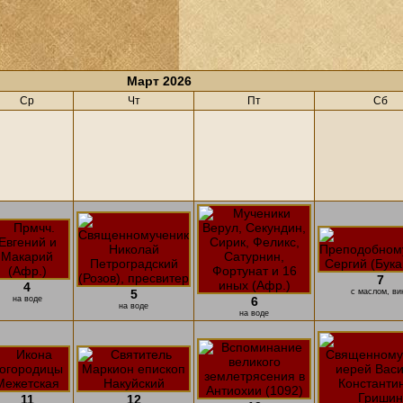
Март 2026
Ср
Чт
Пт
Сб
7
4
5
с маслом, ви
на воде
6
на воде
на воде
11
12