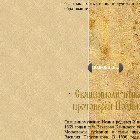
было заключить что она получила хор
образование,...
ПОДРОБНЕЕ ...
Священномученик Иоанн родился 2 и
1869 года в селе Захарово Клинского у
Московской губернии в семье диак
Василия Парусникова. В 1890 году