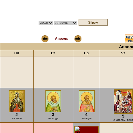
Апрель
Апрел
Пн
Вт
Ср
Чт
2
3
4
5
на воде
на воде
на воде
с маслом, вино