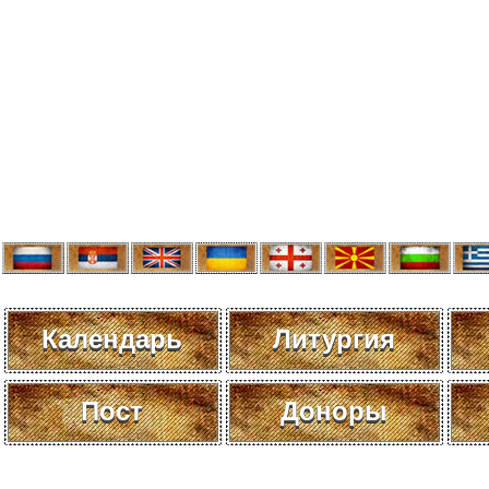
Календарь
Литургия
Пост
Доноры