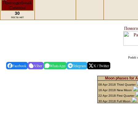
30
поста нет
Помоги
Podeli 
Facebook
Viber
WhatsApp
Telegram
X / Twitter
Moon phases for Ap
08 Apr 2018 Third Quarter
16 Apr 2018 New Moon
22 Apr 2018 First Quarter
30 Apr 2018 Full Moon